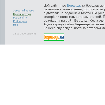
Цей сайт - про
Бершадь
та бершадський
безкоштовні оголошення, фотогалереї р
Зворотній зв'язок
підготовлено редакцією газети
«Берша
Публічна угода
матеріали належать авторам статтей. 
Мапа сайту
розміщена на сайті
Бершаді
, без згод
PDA-версія
Адміністрація сайту
Бершадь
може не п
RSS
не несе відповідальності за авторські м
12.01.2026 13:15:45