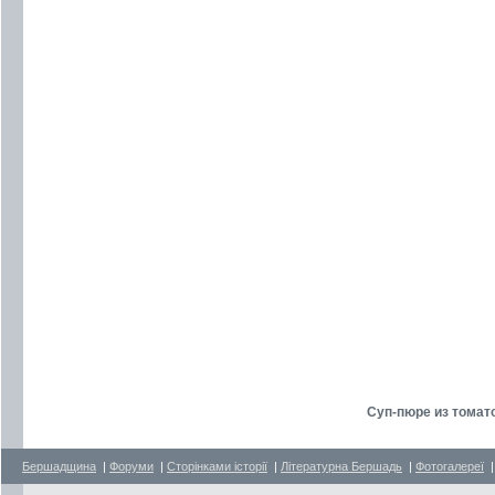
Суп-пюре из томато
Бершадщина
|
Форуми
|
Сторінками історії
|
Літературна Бершадь
|
Фотогалереї