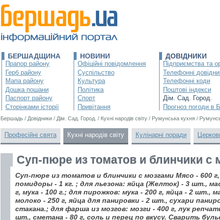
БЕРШАДЩИНА
НОВИНИ
ДОВІДНИКИ
Прапор району
Офіційні повідомлення
Підприємства та ор
Герб району
Суспільство
Телефонні довідни
Мапа району
Культура
Телефонні коди
Дошка пошани
Політика
Поштові індекси
Паспорт району
Спорт
Дім. Сад. Город.
Сторінками історії
Привітання
Прогноз погоди в 
Бершадь
/
Довідники
/
Дім. Сад. Город.
/
Кухні народів світу
/
Румунська кухня
/
Румунсь
Професійні свята
Кухні народів світу
Кулінарні поради
Церков
Суп-пюре из томатов и блинчики с 
Суп-пюре из томатов и блинчики с мозгами Мясо - 600 г, 
помидоры - 1 кг. ; для льезона: яйца (Желток) - 3 шт., мас
г, мука - 100 г.; для пирожков: мука - 200 г, яйца - 2 шт., м
молоко - 250 г, яйца для панировки - 2 шт., сухари панир
стакана.; для фарша из мозгов: мозги - 400 г, лук репчатый
шт., сметана - 80 г, соль и перец по вкусу. Сварить бул