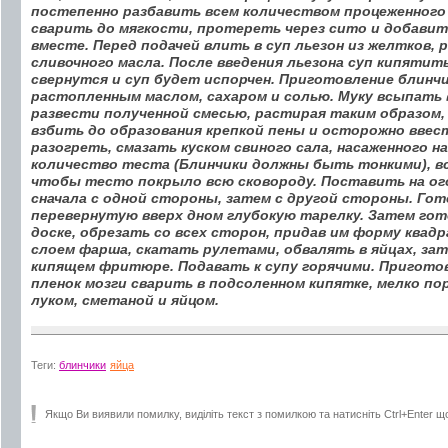
постепенно разбавить всем количеством процеженного
сварить до мягкости, протереть через сито и добавит
вместе. Перед подачей влить в суп льезон из желтков, 
сливочного масла. После введения льезона суп кипятить
свернутся и суп будет испорчен. Приготовление блинч
растопленным маслом, сахаром и солью. Муку всыпать
развести полученной смесью, растирая таким образом,
взбить до образования крепкой пены и осторожно ввес
разогреть, смазать куском свиного сала, насаженного н
количество теста (Блинчики должны быть тонкими), в
чтобы тесто покрыло всю сковороду. Поставить на ого
сначала с одной стороны, затем с другой стороны. Го
перевернутую вверх дном глубокую тарелку. Затем го
доске, обрезать со всех сторон, придав им форму квад
слоем фарша, скатать рулетами, обвалять в яйцах, зат
кипящем фритюре. Подавать к супу горячими. Пригот
пленок мозги сварить в подсоленном кипятке, мелко п
луком, сметаной и яйцом.
Теги:
блинчики
яйца
Якщо Ви виявили помилку, виділіть текст з помилкою та натисніть Ctrl+Enter щ