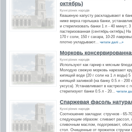
октябрь)
Кухні різних народів
Квашеную капусту раскладывают в банки 
ниже верха горлышка банки, устанавли
и стерилизовать банки 1 л - 40 минут, 3
пастеризованная (сентябрь-октябрь) На
170 г соли, 150 г сахара, 10-20 лавро
плотно укладывают...
читати далі ...»
Морковь консервированна
Кухні різних народів
Используют как гарнир к мясным блюда
Молодую свежую морковь нарезают кр
кипящей воде (20 г соли на 1 л воды) 
кипящей заливкой (на банку 0.5 л - 200 г
уксуса). Устанавливают в кастрюлю с г
стерилизуют банки 0.5 л - 20...
читати дал
Спаржевая фасоль натура
Кухні різних народів
Соотношение закладки: стручков - 65-7
следующим образом: сливают рассол, 
сливочным маслом, подогревают, обсы
стол. Очищенные от прожилок стручки 