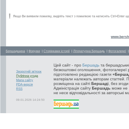
Якщо Ви виявили помилку, виділіть текст з помилкою та натисніть Ctrl+Enter щ
www.bersh
Бершадщина
|
Форуми
|
Сторінками історії
|
Літературна Бершадь
|
Фотогалереї
Цей сайт - про
Бершадь
та бершадський
безкоштовні оголошення, фотогалереї р
Зворотній зв'язок
підготовлено редакцією газети
«Берша
Публічна угода
матеріали належать авторам статтей. 
Мапа сайту
розміщена на сайті
Бершаді
, без згод
PDA-версія
Адміністрація сайту
Бершадь
може не п
RSS
не несе відповідальності за авторські м
09.01.2026 14:24:50