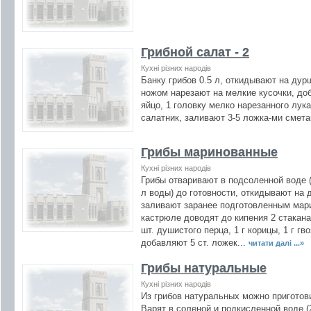
Грибной салат - 2
Кухні різних народів
Банку грибов 0.5 л, откидывают на дур
ножом нарезают на мелкие кусочки, до
яйцо, 1 головку мелко нарезанного лук
салатник, заливают 3-5 ложка-ми смет
Грибы маринованные
Кухні різних народів
Грибы отваривают в подсоленной воде (5
л воды) до готовности, откидывают на 
заливают заранее подготовленным мар
кастрюле доводят до кипения 2 стакана 
шт. душистого перца, 1 г корицы, 1 г гв
добавляют 5 ст. ложек...
читати далі ...»
Грибы натуральные
Кухні різних народів
Из грибов натуральных можно приготов
Варят в соленой и подкисленной воде (2