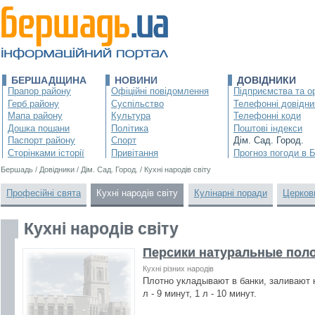
БЕРШАДЩИНА
НОВИНИ
ДОВІДНИКИ
Прапор району
Офіційні повідомлення
Підприємства та ор
Герб району
Суспільство
Телефонні довідни
Мапа району
Культура
Телефонні коди
Дошка пошани
Політика
Поштові індекси
Паспорт району
Спорт
Дім. Сад. Город.
Сторінками історії
Привітання
Прогноз погоди в 
Бершадь
/
Довідники
/
Дім. Сад. Город.
/
Кухні народів світу
Професійні свята
Кухні народів світу
Кулінарні поради
Церков
Кухні народів світу
Персики натуральные пол
Кухні різних народів
Плотно укладывают в банки, заливают 
л - 9 минут, 1 л - 10 минут.