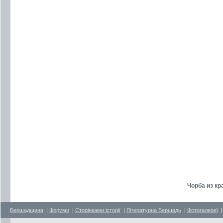
Чорба из кр
Бершадщина
|
Форуми
|
Сторінками історії
|
Літературна Бершадь
|
Фотогалереї