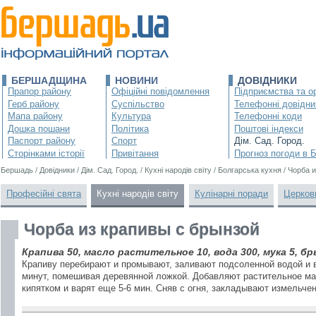
БЕРШАДЩИНА
НОВИНИ
ДОВІДНИКИ
Прапор району
Офіційні повідомлення
Підприємства та ор
Герб району
Суспільство
Телефонні довідни
Мапа району
Культура
Телефонні коди
Дошка пошани
Політика
Поштові індекси
Паспорт району
Спорт
Дім. Сад. Город.
Сторінками історії
Привітання
Прогноз погоди в 
Бершадь
/
Довідники
/
Дім. Сад. Город.
/
Кухні народів світу
/
Болгарська кухня
/
Чорба и
Професійні свята
Кухні народів світу
Кулінарні поради
Церков
Чорба из крапивы с брынзой
Крапива 50, масло растительное 10, вода 300, мука 5, бр
Крапиву перебирают и промывают, заливают подсоленной водой и 
минут, помешивая деревянной ложкой. Добавляют растительное м
кипятком и варят еще 5-6 мин. Сняв с огня, закладывают измельче