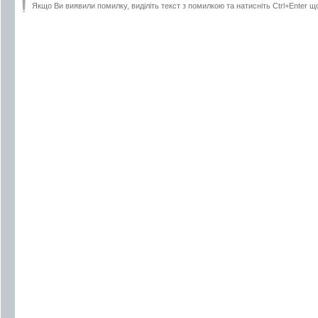
Якщо Ви виявили помилку, виділіть текст з помилкою та натисніть Ctrl+Enter щ