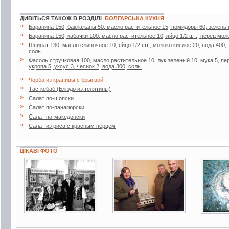
ДИВІТЬСЯ ТАКОЖ В РОЗДІЛІ
БОЛГАРСЬКА КУХНЯ
»
Баранина 150, баклажаны 50, масло растительное 15, помидоры 60, зелень п
»
Баранина 150, кабачки 100, масло растительное 10, яйцо 1/2 шт., перец мол
»
Шпинат 130, масло сливочное 10, яйцо 1/2 шт., молоко кислое 20, вода 400
соль.
»
Фасоль стручковая 100, масло растительное 10, лук зеленый 10, мука 5, пе
укропа 5, уксус 3, чеснок 2, вода 300, соль.
»
Чорба из крапивы с брынзой
»
Тас-кебаб (Блюдо из телятины)
»
Салат по-шопски
»
Салат по-панагюрски
»
Салат по-македонски
»
Салат из риса с красным перцем
ЦІКАВІ ФОТО
2 фото
3 фото
12 фо