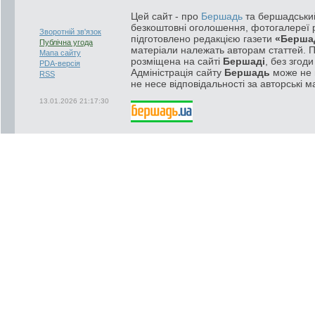
Цей сайт - про
Бершадь
та бершадський
безкоштовні оголошення, фотогалереї р
Зворотній зв'язок
підготовлено редакцією газети
«Берша
Публічна угода
матеріали належать авторам статтей. 
Мапа сайту
розміщена на сайті
Бершаді
, без згод
PDA-версія
Адміністрація сайту
Бершадь
може не п
RSS
не несе відповідальності за авторські м
13.01.2026 21:17:30