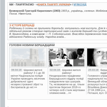
МИ - ПАМ’ЯТАЄМО - «
КНИГА ПАМ’ЯТІ УКРАЇНИ
» /
М'ЯКОХІД
Безверхній Григорій Кирилович (1903)
1903 р., українець, селянин. Мобілізо
Похов. Німеччина.
З ІСТОРІЇ БЕРШАДІ
Робітники й селяни не припиняли боротьби: готувались нові виступи. Для їх ор
підпільний ревком створив партизанський загін з жителів Бершаді та сусідні
В. Кривоходкіна, а комісаром — П. Соболевського. Внаслідок переможного по
відновлено Радянську владу. Народна влада...
ГОЛОВНІ НОВИНИ БЕРШАДЩИНИ
06.04.18
Шановні жителі
02.04.18
Шановні жителі
25.03.18
Берш
району! З 1 до 30
району!
відді
квітня Національна поліція
Неодноразово працівники
Головного упра
України проводить місячник
Бершадського відділу поліції
національної пол
добровільної здачі
повідомляли про шахраїв.
Вінницькій обла
незареєстрованої зброї та
Та, незважаючи на це, тільки
розшукується гр
боєприпасів до неї.»»
протягом березня 2018-го
Віталіївна Домо
четверо осіб стали жертвами
27.04.1996 р.н.,
зловмисників....»»
Поташні, вул. Ос