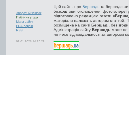
Цей сайт - про
Бершадь
та бершадський
безкоштовні оголошення, фотогалереї р
Зворотній зв'язок
підготовлено редакцією газети
«Берша
Публічна угода
матеріали належать авторам статтей. 
Мапа сайту
розміщена на сайті
Бершаді
, без згод
PDA-версія
Адміністрація сайту
Бершадь
може не п
RSS
не несе відповідальності за авторські м
09.01.2026 14:25:29