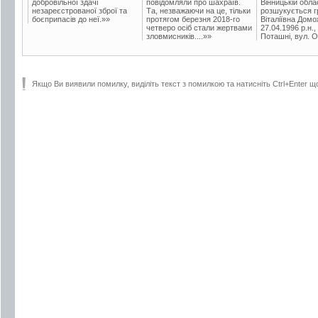
добровільної здачі
повідомляли про шахраїв.
Вінницькій обла
незареєстрованої зброї та
Та, незважаючи на це, тільки
розшукується гр
боєприпасів до неї.»»
протягом березня 2018-го
Віталіївна Домо
четверо осіб стали жертвами
27.04.1996 р.н.,
зловмисників....»»
Поташні, вул. Ос
Якщо Ви виявили помилку, виділіть текст з помилкою та натисніть Ctrl+Enter щ