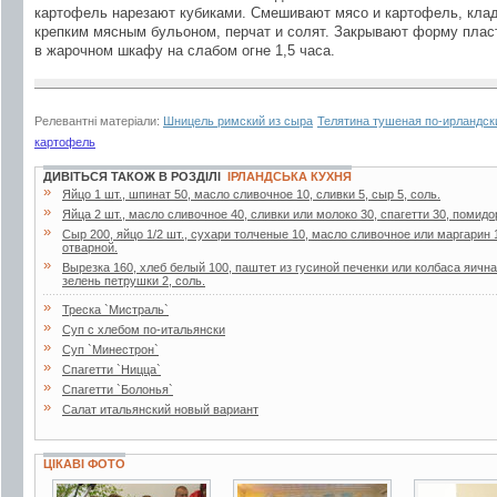
картофель нарезают кубиками. Смешивают мясо и картофель, клад
крепким мясным бульоном, перчат и солят. Закрывают форму пласт
в жарочном шкафу на слабом огне 1,5 часа.
Релевантні матеріали:
Шницель римский из сыра
Телятина тушеная по-ирландск
картофель
ДИВІТЬСЯ ТАКОЖ В РОЗДІЛІ
ІРЛАНДСЬКА КУХНЯ
»
Яйцо 1 шт., шпинат 50, масло сливочное 10, сливки 5, сыр 5, соль.
»
Яйца 2 шт., масло сливочное 40, сливки или молоко 30, спагетти 30, помидо
»
Сыр 200, яйцо 1/2 шт., сухари толченые 10, масло сливочное или маргарин 
отварной.
»
Вырезка 160, хлеб белый 100, паштет из гусиной печенки или колбаса яична
зелень петрушки 2, соль.
»
Треска `Мистраль`
»
Суп с хлебом по-итальянски
»
Суп `Минестрон`
»
Спагетти `Ницца`
»
Спагетти `Болонья`
»
Салат итальянский новый вариант
ЦІКАВІ ФОТО
7 фото
3 фото
8 фото