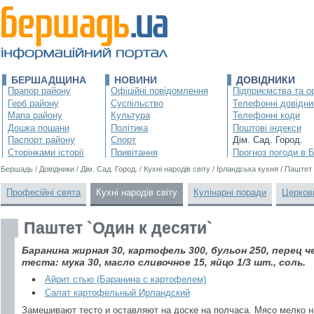
БЕРШАДЩИНА
НОВИНИ
ДОВІДНИКИ
Прапор району
Офіційні повідомлення
Підприємства та ор
Герб району
Суспільство
Телефонні довідни
Мапа району
Культура
Телефонні коди
Дошка пошани
Політика
Поштові індекси
Паспорт району
Спорт
Дім. Сад. Город.
Сторінками історії
Привітання
Прогноз погоди в 
Бершадь
/
Довідники
/
Дім. Сад. Город.
/
Кухні народів світу
/
Ірландська кухня
/
Паштет 
Професійні свята
Кухні народів світу
Кулінарні поради
Церков
Паштет `Один к десяти`
Баранина жирная 30, картофель 300, бульон 250, перец 
теста: мука 30, масло сливочное 15, яйцо 1/3 шт., соль.
Айрит стью (Баранина с картофелем)
Салат картофельный Ирландский
Замешивают тесто и оставляют на доске на полчаса. Мясо мелко н