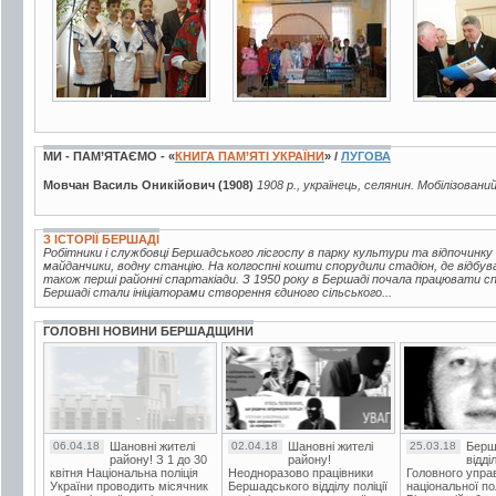
МИ - ПАМ’ЯТАЄМО - «
КНИГА ПАМ’ЯТІ УКРАЇНИ
» /
ЛУГОВА
Мовчан Василь Оникійович (1908)
1908 р., українець, селянин. Мобілізовани
З ІСТОРІЇ БЕРШАДІ
Робітники і службовці Бершадського лісгоспу в парку культури та відпочинку
майданчики, водну станцію. На колгоспні кошти спорудили стадіон, де відбув
також перші районні спартакіади. З 1950 року в Бершаді почала працювати 
Бершаді стали ініціаторами створення єдиного сільського...
ГОЛОВНІ НОВИНИ БЕРШАДЩИНИ
06.04.18
Шановні жителі
02.04.18
Шановні жителі
25.03.18
Берш
району! З 1 до 30
району!
відді
квітня Національна поліція
Неодноразово працівники
Головного упра
України проводить місячник
Бершадського відділу поліції
національної пол