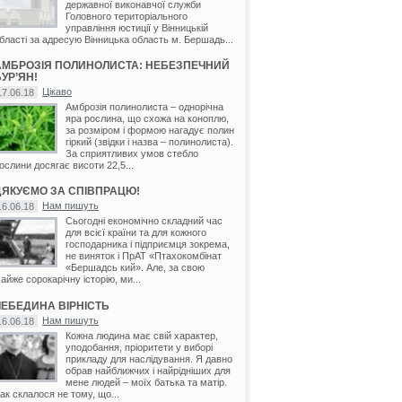
державної виконавчої служби
Головного територіального
управління юстиції у Вінницькій
бласті за адресую Вінницька область м. Бершадь...
АМБРОЗІЯ ПОЛИНОЛИСТА: НЕБЕЗПЕЧНИЙ
УР’ЯН!
Цікаво
17.06.18
Амброзія полинолиста – однорічна
яра рослина, що схожа на коноплю,
за розміром і формою нагадує полин
гіркий (звідки і назва – полинолиста).
За сприятливих умов стебло
ослини досягає висоти 22,5...
ДЯКУЄМО ЗА СПІВПРАЦЮ!
Нам пишуть
16.06.18
Сьогодні економічно складний час
для всієї країни та для кожного
господарника і підприємця зокрема,
не виняток і ПрАТ «Птахокомбінат
«Бершадсь кий». Але, за свою
айже сорокарічну історію, ми...
ЛЕБЕДИНА ВІРНІСТЬ
Нам пишуть
16.06.18
Кожна людина має свій характер,
уподобання, пріоритети у виборі
прикладу для наслідування. Я давно
обрав найближчих і найрідніших для
мене людей – моїх батька та матір.
ак склалося не тому, що...