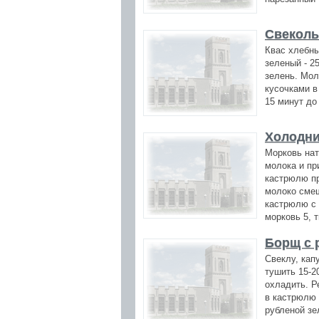
Свекольн
Квас хлебный 
зеленый - 25 
зелень. Мол
кусочками в 
15 минут до
Холодни
Морковь нат
молока и пр
кастрюлю пр
молоко смеш
кастрюлю с 
морковь 5, т
Борщ с 
Свеклу, капу
тушить 15-2
охладить. Р
в кастрюлю 
рубленой зе