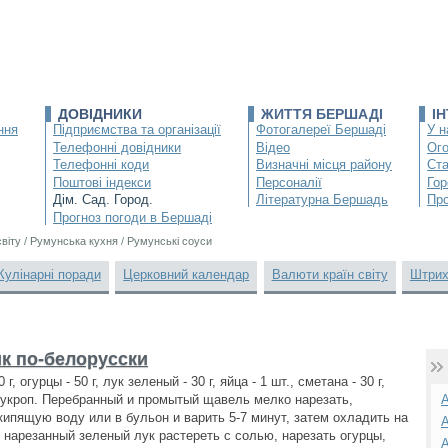
ДОВІДНИКИ
ЖИТТЯ БЕРШАДІ
І
ння
Підприємства та організації
Фотогалереї Бершаді
У н
Телефонні довідники
Відео
Ог
Телефонні коди
Визначні місця району
Ста
Поштові індекси
Персоналії
Гор
Дім. Сад. Город.
Літературна Бершадь
Про
Прогноз погоди в Бершаді
світу
/
Румунська кухня
/
Румунські соуси
Кулінарні поради
Церковний календар
Валюти країн світу
Штрих
к по-белорусски
г, огурцы - 50 г, лук зеленый - 30 г, яйца - 1 шт., сметана - 30 г,
г, укроп. Перебранный и промытый щавель мелко нарезать,
А
кипящую воду или в бульон и варить 5-7 минут, затем охладить на
А
 нарезанный зеленый лук растереть с солью, нарезать огурцы,
А