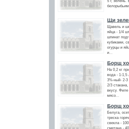
5 г, зелень
белорыбьим 
Щи зеле
Щавель и шпи
яйца - 1/4 ш
шпинат подг
кубиками, с
огурцы и яй
и...
Борщ хо
На 0,2 кг п
вода - 1-1,5
3%-ный- 2-3 
2/3 стакана,
вкусу. Филе
мясо...
Борщ хо
Белуга, осет
треска горяч
свекла - 100 
сметана - 40