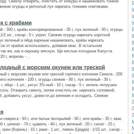
оду. Свеклу отварить, очистить от кожуры и нашинковать тонкой
Є
вежие огурцы и репчатый лук нарезать тонкими ломтиками.
І
І
к с крабами
І
Й
 - 300 г, крабы консервированные - 35 г, лук зеленый - 30 г, огурцы
 - 1/2 шт., сахар - 5 г, укроп. Свежие огурцы нарезать короткой
К
ук зеленый и яйца вареные нашинковать, крабы нарезать
К
Сок от крабов использовать, добавив квас. В остальном
К
 так же, как и окрошку мясную. Щи кислые холодные Капуста
К
20 г, морковь -...
К
лодный с морским окунем или треской
К
ый с морским окунем или треской горячего копчения Свекла - 200
К
чего копчения - 100 г, огурцы свежие - 80 г, лук зеленый - 30 г,
К
 г, яйцо - 1 шт., уксус 3%-ный - 10 г, сахар - 5 г, зелень петрушки
К
 соль. Отварить свеклу, затем очистить ее, нарезать соломкой,
К
й, добавить уксус, довести до кипения и охладить. Свежие
Л
Л
ья
Л
 севрюга - 93 г, или балык белорыбий - 30 г, или крабы - 35 г, квас
М
 г, шпинат - 70 г, щавель - 40 г, лук зеленый - 20 г, салат - 25 г,
М
, хрен (Корень) - 15 г, раки - 1 шт., лимон (Цедра) - 1/15 шт., сахар -