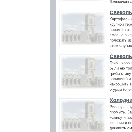
белокочанная
Свеколь
Картофель и
крупной тер
перемешать 
смесью выли
положить из
этом случае
Свеколь
Грибы хорош
были ею тол
грибы стану
варились) и
накрошить в
огурцы (оче
Холодни
Рисовую кру
промыть. За
кожицу и пр
кипения и с
добавить см