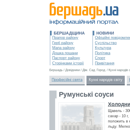
БЕРШАДЩИНА
НОВИНИ
Прапор району
Офіційні повідомле
Герб району
Суспільство
Мапа району
Культура
Дошка пошани
Політика
Паспорт району
Спорт
Сторінками історії
Привітання
Бершадь
/
Довідники
/
Дім. Сад. Город.
/
Кухні народів 
Професійні свята
Кухні народів світу
Румунські соуси
Холодни
Щавель - 300 
сахар - 10 
положить в 
льду. Мелко