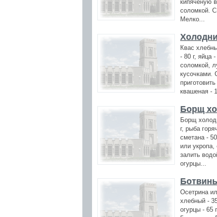
кипяченую в
соломкой. С
Мелко...
Холодни
Квас хлебный
- 80 г, яйца
соломкой, л
кусочками. 
приготовить
квашеная - 1
Борщ хо
Борщ холодн
г, рыба горя
сметана - 50
или укропа,
залить водо
огурцы...
Ботвин
Осетрина или
хлебный - 350
огурцы - 65 г