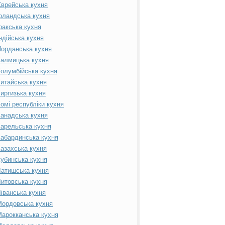
врейська кухня
рландська кухня
ракська кухня
ндійська кухня
орданська кухня
алмицька кухня
олумбійська кухня
итайська кухня
иргизька кухня
омі республіки кухня
анадська кухня
арельська кухня
абардинська кухня
азахська кухня
убинська кухня
атишська кухня
итовська кухня
іванська кухня
ордовська кухня
арокканська кухня