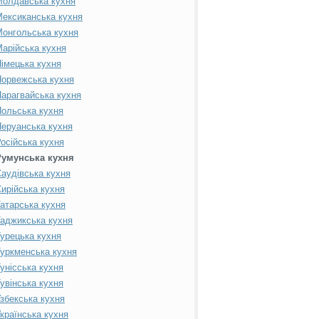
Молдавська кухня
ексиканська кухня
онгольська кухня
арійська кухня
імецька кухня
орвежська кухня
арагвайська кухня
ольська кухня
еруанська кухня
осійська кухня
Румунська кухня
аудівська кухня
ирійська кухня
атарська кухня
аджикська кухня
урецька кухня
уркменська кухня
унісська кухня
увінська кухня
збекська кухня
країнська кухня