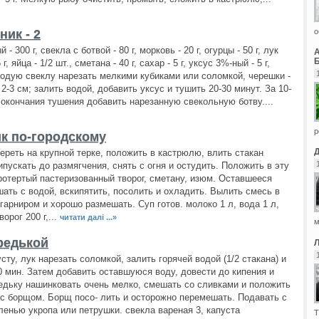
о
ик - 2
- 300 г, свекла с ботвой - 80 г, морковь - 20 г, огурцы - 50 г, лук
Б
г, яйца - 1/2 шт., сметана - 40 г, сахар - 5 г, уксус 3%-ный - 5 г,
одую свеклу нарезать мелкими кубиками или соломкой, черешки -
2-3 см; залить водой, добавить уксус и тушить 20-30 минут. За 10-
 окончания тушения добавить нарезанную свекольную ботву....
р
к по-городскому
ереть на крупной терке, положить в кастрюлю, влить стакан
ипускать до размягчения, снять с огня и остудить. Положить в эту
отертый пастеризованный творог, сметану, изюм. Оставшееся
ать с водой, вскипятить, посолить и охладить. Вылить смесь в
гарниром и хорошо размешать. Суп готов. молоко 1 л, вода 1 л,
ворог 200 г,...
читати далі ...»
м
редькой
сту, лук нарезать соломкой, залить горячей водой (1/2 стакана) и
0 мин. Затем добавить оставшуюся воду, довести до кипения и
едьку нашинковать очень мелко, смешать со сливками и положить
с борщом. Борщ посо- лить и осторожно перемешать. Подавать с
ленью укропа или петрушки. свекла вареная 3, капуста
Т