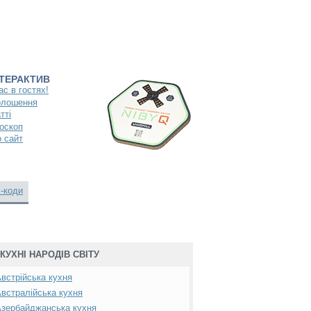
НТЕРАКТИВ
ас в гостях!
олошення
тті
оскоп
 сайт
-коди
КУХНІ НАРОДІВ СВІТУ
встрійська кухня
встралійська кухня
зербайджанська кухня