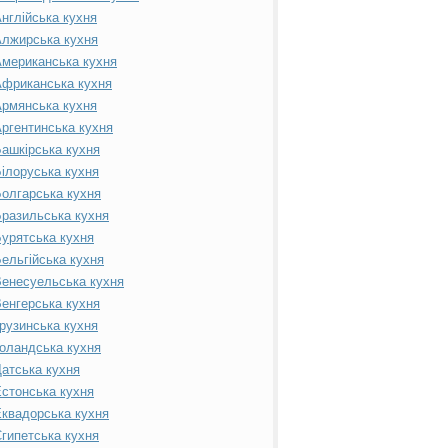
нглійська кухня
лжирська кухня
мериканська кухня
фриканська кухня
рмянська кухня
ргентинська кухня
ашкірська кухня
ілоруська кухня
олгарська кухня
разильська кухня
урятська кухня
ельгійська кухня
енесуельська кухня
енгерська кухня
рузинська кухня
оландська кухня
атська кухня
стонська кухня
квадорська кухня
гипетська кухня