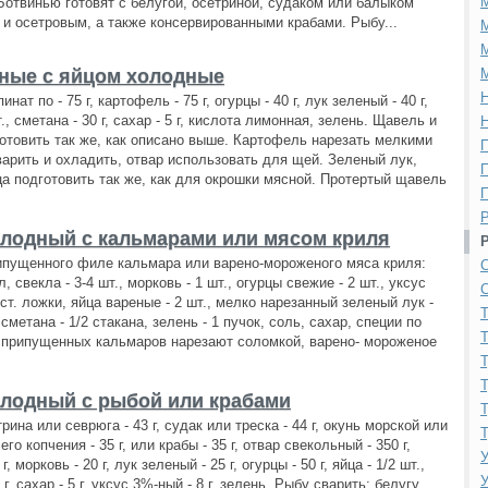
. Ботвинью готовят с белугой, осетриной, судаком или балыком
и осетровым, а также консервированными крабами. Рыбу...
М
М
ные с яйцом холодные
М
Н
нат по - 75 г, картофель - 75 г, огурцы - 40 г, лук зеленый - 40 г,
т., сметана - 30 г, сахар - 5 г, кислота лимонная, зелень. Щавель и
Н
отовить так же, как описано выше. Картофель нарезать мелкими
П
варить и охладить, отвар использовать для щей. Зеленый лук,
П
ца подготовить так же, как для окрошки мясной. Протертый щавель
П
Р
лодный с кальмарами или мясом криля
рипущенного филе кальмара или варено-мороженого мяса криля:
С
 л, свекла - 3-4 шт., морковь - 1 шт., огурцы свежие - 2 шт., уксус
С
ст. ложки, яйца вареные - 2 шт., мелко нарезанный зеленый лук -
Т
 сметана - 1/2 стакана, зелень - 1 пучок, соль, сахар, специи по
Т
 припущенных кальмаров нарезают соломкой, варено- мороженое
Т
Т
лодный с рыбой или крабами
Т
рина или севрюга - 43 г, судак или треска - 44 г, окунь морской или
Т
его копчения - 35 г, или крабы - 35 г, отвар свекольный - 350 г,
У
г, морковь - 20 г, лук зеленый - 25 г, огурцы - 50 г, яйца - 1/2 шт.,
У
 г, сахар - 5 г, уксус 3%-ный - 8 г, зелень. Рыбу сварить: белугу,