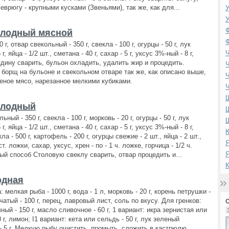
еврюгу - крупными кусками (Звеньями), так же, как для...
У
У
Ф
олодный мясной
Ф
 г, отвар свекольный - 350 г, свекла - 100 г, огурцы - 50 г, лук
Ч
г, яйца - 1/2 шт., сметана - 40 г, сахар - 5 г, уксус 3%-ный - 8 г,
ядину сварить, бульон охладить, удалить жир и процедить.
Ч
 борщ на бульоне и свекольном отваре так же, как описано выше,
Ч
еное мясо, нарезанное мелкими кубиками.
Ч
олодный
Ш
ьный - 350 г, свекла - 100 г, морковь - 20 г, огурцы - 50 г, лук
г, яйца - 1/2 шт., сметана - 40 г, сахар - 5 г, уксус 3%-ный - 8 г,
Ю
ла - 500 г, картофель - 200 г, огурцы свежие - 2 шт., яйца - 2 шт.,
Я
ст. ложки, сахар, уксус, хрен - по - 1 ч. ложке, горчица - 1/2 ч.
Я
ый способ Столовую свеклу сварить, отвар процедить и...
К
одная
 мелкая рыба - 1000 г, вода - 1 л, морковь - 20 г, корень петрушки -
пчатый - 100 г, перец, лавровый лист, соль по вкусу. Для гренков:
ый - 150 г, масло сливочное - 60 г, 1 вариант: икра зернистая или
 г, лимон; I1 вариант: кета или сельдь - 50 г, лук зеленый
- 5 г. Мелкую рыбу очистить, промыть, сложить в кастрюлю,...