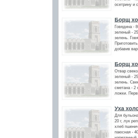
осетрину и с
Борщ х
Говядина - 80
зеленый - 25 
зелень. Гов
Приготовить
добавив вар
Борщ х
Отвар свекол
зеленый - 25 
зелень. Свек
сметана - 2 
ложки. Перв
Уха хол
Для бульона:
20 г, лук ре
хлеб пшеничн
паюсная - 40
нарезанный 