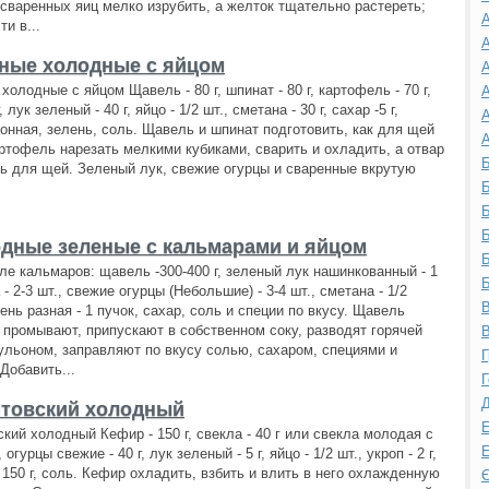
 сваренных яиц мелко изрубить, а желток тщательно растереть;
А
ти в...
А
ные холодные с яйцом
А
олодные с яйцом Щавель - 80 г, шпинат - 80 г, картофель - 70 г,
А
, лук зеленый - 40 г, яйцо - 1/2 шт., сметана - 30 г, сахар -5 г,
А
онная, зелень, соль. Щавель и шпинат подготовить, как для щей
А
ртофель нарезать мелкими кубиками, сварить и охладить, а отвар
Б
ь для щей. Зеленый лук, свежие огурцы и сваренные вкрутую
Б
Б
Б
дные зеленые с кальмарами и яйцом
Б
иле кальмаров: щавель -300-400 г, зеленый лук нашинкованный - 1
Б
 - 2-3 шт., свежие огурцы (Небольшие) - 3-4 шт., сметана - 1/2
В
ень разная - 1 пучок, сахар, соль и специи по вкусу. Щавель
 промывают, припускают в собственном соку, разводят горячей
В
ульоном, заправляют по вкусу солью, сахаром, специями и
Г
Добавить...
Г
Д
товский холодный
Е
кий холодный Кефир - 150 г, свекла - 40 г или свекла молодая с
Е
, огурцы свежие - 40 г, лук зеленый - 5 г, яйцо - 1/2 шт., укроп - 2 г,
 150 г, соль. Кефир охладить, взбить и влить в него охлажденную
Є