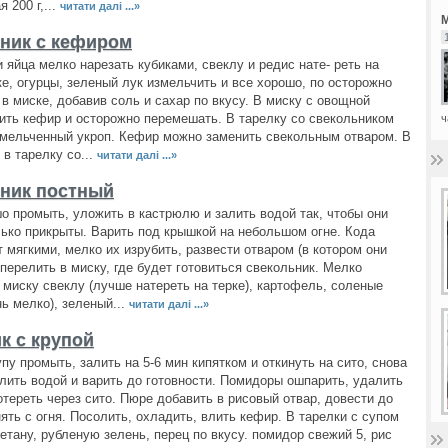
 200 г,...
читати далі ...»
М
ник с кефиром
 яйца мелко нарезать кубиками, свеклу и редис нате- реть на
ке, огурцы, зеленый лук измельчить и все хорошо, по осторожно
в миске, добавив соль и сахар по вкусу. В миску с овощной
ть кефир и осторожно перемешать. В тарелку со свекольником
ч
мельченный укроп. Кефир можно заменить свекольным отваром. В
 в тарелку со...
читати далі ...»
ник постный
о промыть, уложить в кастрюлю и залить водой так, чтобы они
ько прикрыты. Варить под крышкой на небольшом огне. Кода
т мягкими, мелко их изрубить, развести отваром (в котором они
 перелить в миску, где будет готовиться свекольник. Мелко
 миску свеклу (лучше натереть на терке), картофель, соленые
нь мелко), зеленый...
читати далі ...»
к с крупой
пу промыть, залить на 5-6 мин кипятком и откинуть на сито, снова
лить водой и варить до готовности. Помидоры ошпарить, удалить
отереть через сито. Пюре добавить в рисовый отвар, довести до
нять с огня. Посолить, охладить, влить кефир. В тарелки с супом
етану, рубленую зелень, перец по вкусу. помидор свежий 5, рис