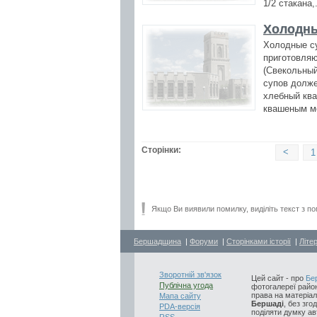
1/2 стакана,
Холодны
Холодные су
приготовляю
(Свекольный
супов долж
хлебный ква
квашеным мо
Сторінки:
<
1
Якщо Ви виявили помилку, виділіть текст з по
Бершадщина
|
Форуми
|
Сторінками історії
|
Літе
Зворотній зв'язок
Цей сайт - про
Бе
Публічна угода
фотогалереї район
права на матеріал
Мапа сайту
Бершаді
, без зго
PDA-версія
поділяти думку авт
RSS