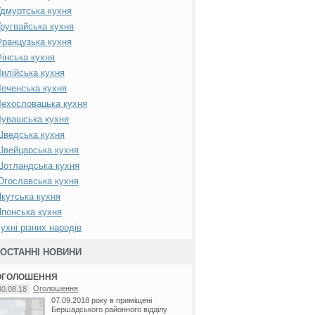
дмуртська кухня
ругвайська кухня
ранцузька кухня
інська кухня
илійська кухня
еченська кухня
ехословацька кухня
увашська кухня
Шведська кухня
вейцарська кухня
Шотландська кухня
гославська кухня
кутська кухня
понська кухня
ухні різних народів
ОСТАННІ НОВИНИ
ОГОЛОШЕННЯ
Оголошення
30.08.18
07.09.2018 року в приміщені
Бершадського районного відділу