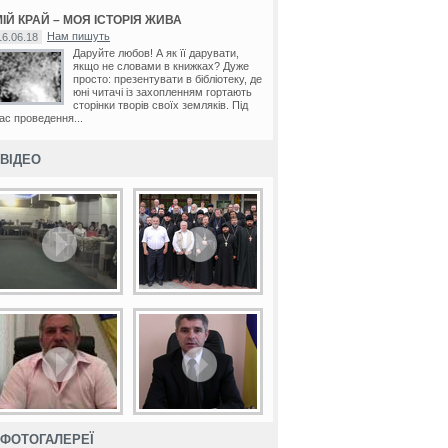
ІЙ КРАЙ – МОЯ ІСТОРІЯ ЖИВА
Нам пишуть
16.06.18
Даруйте любов! А як її дарувати,
якщо не словами в книжках? Дуже
просто: презентувати в бібліотеку, де
юні читачі із захопленням гортають
сторінки творів своїх земляків. Під
ас проведення...
ВІДЕО
ФОТОГАЛЕРЕЇ