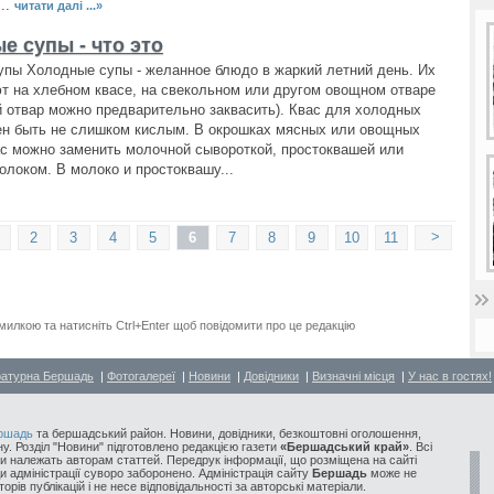
...
читати далі ...»
е супы - что это
пы Холодные супы - желанное блюдо в жаркий летний день. Их
т на хлебном квасе, на свекольном или другом овощном отваре
 отвар можно предварительно заквасить). Квас для холодных
ен быть не слишком кислым. В окрошках мясных или овощных
с можно заменить молочной сывороткой, простоквашей или
локом. В молоко и простоквашу...
>
2
3
4
5
6
7
8
9
10
11
милкою та натисніть Ctrl+Enter щоб повідомити про це редакцію
ратурна Бершадь
|
Фотогалереї
|
Новини
|
Довідники
|
Визначні місця
|
У нас в гостях!
ршадь
та бершадський район. Новини, довідники, безкоштовні оголошення,
у. Розділ "Новини" підготовлено редакцією газети
«Бершадський край»
. Всі
и належать авторам статтей. Передрук інформації, що розміщена на сайті
ди адміністрації суворо заборонено. Адміністрація сайту
Бершадь
може не
орів публікацій і не несе відповідальності за авторські матеріали.