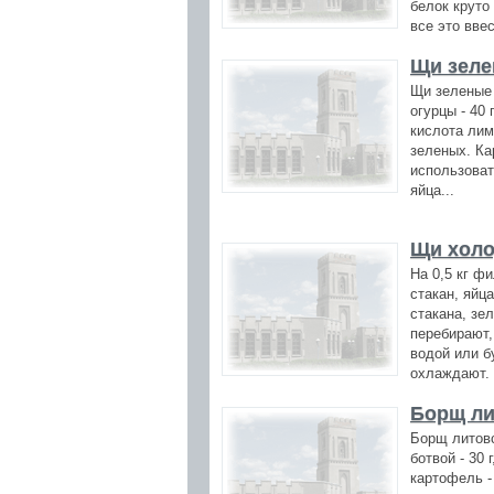
белок круто
все это ввес
Щи зеле
Щи зеленые х
огурцы - 40 г
кислота лим
зеленых. Ка
использоват
яйца...
Щи холо
На 0,5 кг ф
стакан, яйца
стакана, зел
перебирают,
водой или б
охлаждают. 
Борщ ли
Борщ литовс
ботвой - 30 г
картофель -