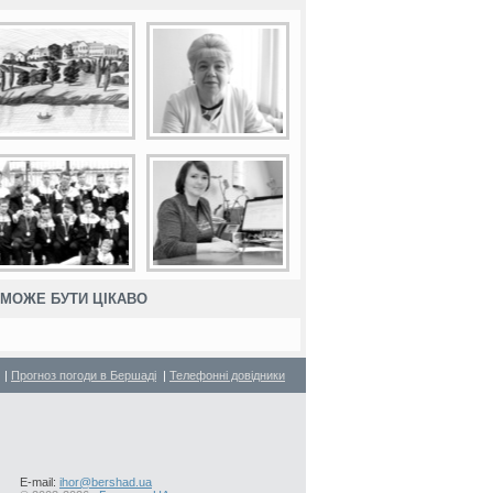
МОЖЕ БУТИ ЦІКАВО
|
Прогноз погоди в Бершаді
|
Телефонні довідники
E-mail:
ihor@bershad.ua