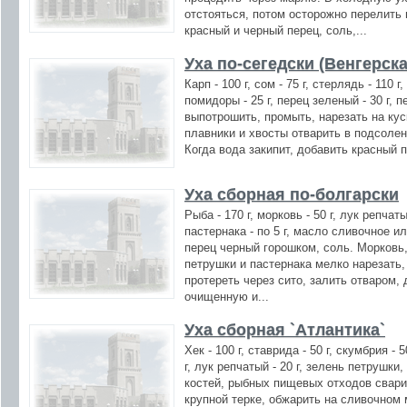
отстояться, потом осторожно перелить
красный и черный перец, соль,...
Уха по-сегедски (Венгерска
Карп - 100 г, сом - 75 г, стерлядь - 110 г,
помидоры - 25 г, перец зеленый - 30 г, п
выпотрошить, промыть, нарезать на куск
плавники и хвосты отварить в подсоле
Когда вода закипит, добавить красный п
Уха сборная по-болгарски
Рыба - 170 г, морковь - 50 г, лук репчат
пастернака - по 5 г, масло сливочное ил
перец черный горошком, соль. Морковь,
петрушки и пастернака мелко нарезать,
протереть через сито, залить отваром, 
очищенную и...
Уха сборная `Атлантика`
Хек - 100 г, ставрида - 50 г, скумбрия - 
г, лук репчатый - 20 г, зелень петрушки
костей, рыбных пищевых отходов сварит
крупной терке, обжарить на сливочном 