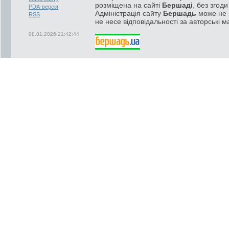
розміщена на сайті
Бершаді
, без згод
PDA-версія
Адміністрація сайту
Бершадь
може не п
RSS
не несе відповідальності за авторські м
08.01.2026 21:42:44