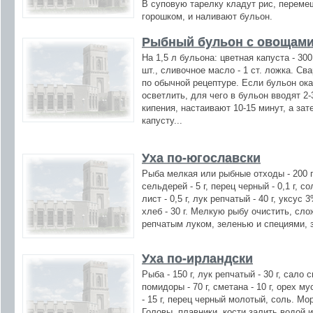
В суповую тарелку кладут рис, перем
горошком, и наливают бульон.
Рыбный бульон с овощам
На 1,5 л бульона: цветная капуста - 300 
шт., сливочное масло - 1 ст. ложка. Св
по обычной рецептуре. Если бульон ока
осветлить, для чего в бульон вводят 2
кипения, настаивают 10-15 минут, а за
капусту...
Уха по-югославски
Рыба мелкая или рыбные отходы - 200 г, 
сельдерей - 5 г, перец черный - 0,1 г, с
лист - 0,5 г, лук репчатый - 40 г, уксус 3
хлеб - 30 г. Мелкую рыбу очистить, сл
репчатым луком, зеленью и специями, з
Уха по-ирландски
Рыба - 150 г, лук репчатый - 30 г, сало с
помидоры - 70 г, сметана - 10 г, орех му
- 15 г, перец черный молотый, соль. М
Головы, плавники, кости залить водой 