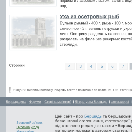
перцем и лавровым листом, залить водо
пор,...
Уха из осетровых рыб
Бульон рыбный - 400 г, рыба - 100 г, мор
сливочное - 3 г, зелень петрушки и укр
лист. Осетрину разделать на звенья, 
разделать на филе без реберных костей 
стерляди.
Сторінки:
<
3
4
5
6
7
Якщо Ви виявили помилку, виділіть текст з помилкою та натисніть Ctrl+Enter щ
Бершадщина
|
Форуми
|
Сторінками історії
|
Літературна Бершадь
|
Фотогалереї
Цей сайт - про
Бершадь
та бершадський
безкоштовні оголошення, фотогалереї р
Зворотній зв'язок
підготовлено редакцією газети
«Берша
Публічна угода
матеріали належать авторам статтей. 
Мапа сайту