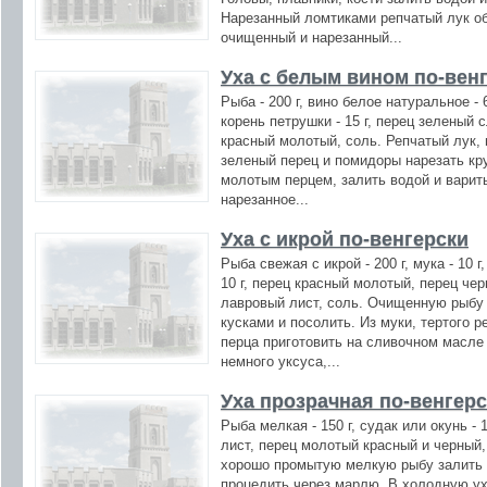
Нарезанный ломтиками репчатый лук об
очищенный и нарезанный...
Уха с белым вином по-вен
Рыба - 200 г, вино белое натуральное - 60
корень петрушки - 15 г, перец зеленый сл
красный молотый, соль. Репчатый лук, 
зеленый перец и помидоры нарезать кр
молотым перцем, залить водой и варит
нарезанное...
Уха с икрой по-венгерски
Рыба свежая с икрой - 200 г, мука - 10 г
10 г, перец красный молотый, перец чер
лавровый лист, соль. Очищенную рыбу 
кусками и посолить. Из муки, тертого р
перца приготовить на сливочном масле 
немного уксуса,...
Уха прозрачная по-венгер
Рыба мелкая - 150 г, судак или окунь - 1
лист, перец молотый красный и черный
хорошо промытую мелкую рыбу залить в
процедить через марлю. В холодную ух