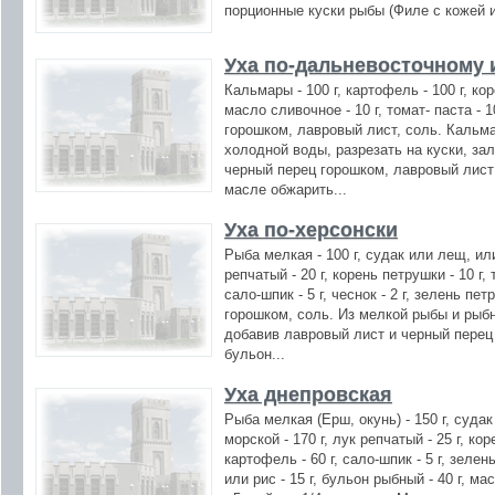
порционные куски рыбы (Филе с кожей и
Уха по-дальневосточному 
Кальмары - 100 г, картофель - 100 г, кор
масло сливочное - 10 г, томат- паста - 
горошком, лавровый лист, соль. Кальм
холодной воды, разрезать на куски, за
черный перец горошком, лавровый лист 
масле обжарить...
Уха по-херсонски
Рыба мелкая - 100 г, судак или лещ, или
репчатый - 20 г, корень петрушки - 10 г, 
сало-шпик - 5 г, чеснок - 2 г, зелень п
горошком, соль. Из мелкой рыбы и рыб
добавив лавровый лист и черный перец
бульон...
Уха днепровская
Рыба мелкая (Ерш, окунь) - 150 г, суда
морской - 170 г, лук репчатый - 25 г, ко
картофель - 60 г, сало-шпик - 5 г, зелен
или рис - 15 г, бульон рыбный - 40 г, м