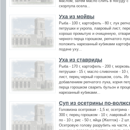
маслом, затем масло слить в посуду с
скорлупа осела...
Уха из мойвы
Рыба - 100 г, картофель - 80 г, лук репча
петрушки и укропа, лавровый лист, пер
хорошо промытую и очищенную, отвари
черного перца горошком, репчатого лук
положить нарезанный кубиками картофел
подаче уху...
Уха из ставриды
Рыба - 170 г, картофель - 200 г, морковь 
петрушки - 15 г, масло сливочное - 10 
лист, перец черный горошком, соль. Из
добавлением репчатого лука, корня пет
перца горошком сварить бульон и проц
нарезанный кубиками...
Суп из осетрины по-волжс
Головизна осетровая - 1,5 кг, осетрина -
300 г, перец горошком - 10 г, лавровый л
по - 10 г, рис - 50 г, яйца (Желток) - 2 ш
Осетровую голову разрубить на части,