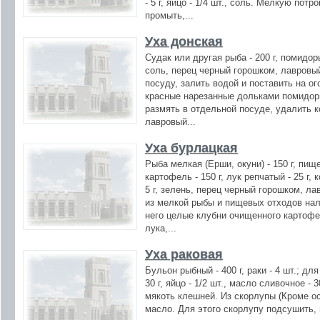
- 5 г, яйцо - 1/4 шт., соль. Мелкую пот
промыть,...
Уха донская
Судак или другая рыба - 200 г, помидоры
соль, перец черный горошком, лавровы
посуду, залить водой и поставить на ог
красные нарезанные дольками помидоры
размять в отдельной посуде, удалить к
лавровый...
Уха бурлацкая
Рыба мелкая (Ерши, окуни) - 150 г, пище
картофель - 150 г, лук репчатый - 25 г, 
5 г, зелень, перец черный горошком, л
из мелкой рыбы и пищевых отходов нал
него целые клубни очищенного картофе
лука,...
Уха раковая
Бульон рыбный - 400 г, раки - 4 шт.; для 
30 г, яйцо - 1/2 шт., масло сливочное - 
мякоть клешней. Из скорлупы (Кроме о
масло. Для этого скорлупу подсушить,