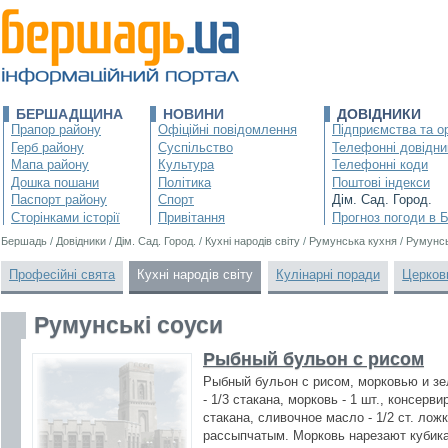
БЕРШАДЩИНА
НОВИНИ
ДОВІДНИКИ
Прапор району
Офіційні повідомлення
Підприємства та ор
Герб району
Суспільство
Телефонні довідни
Мапа району
Культура
Телефонні коди
Дошка пошани
Політика
Поштові індекси
Паспорт району
Спорт
Дім. Сад. Город.
Сторінками історії
Привітання
Прогноз погоди в 
Бершадь
/
Довідники
/
Дім. Сад. Город.
/
Кухні народів світу
/
Румунська кухня
/
Румунсь
Професійні свята
Кухні народів світу
Кулінарні поради
Церков
Румунські соуси
Рыбный бульон с рисом
Рыбный бульон с рисом, морковью и зе
- 1/3 стакана, морковь - 1 шт., консерв
стакана, сливочное масло - 1/2 ст. лож
рассыпчатым. Морковь нарезают кубик