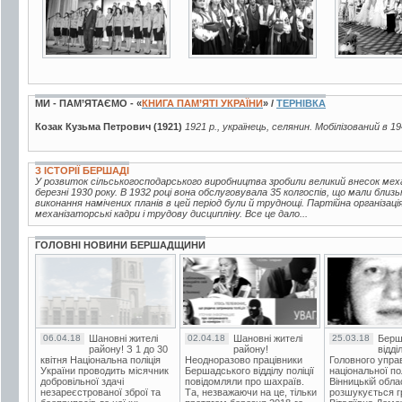
МИ - ПАМ’ЯТАЄМО - «
КНИГА ПАМ’ЯТІ УКРАЇНИ
» /
ТЕРНІВКА
Козак Кузьма Петрович (1921)
1921 р., українець, селянин. Мобілізований в 1
З ІСТОРІЇ БЕРШАДІ
У розвиток сільськогосподарського виробництва зробили великий внесок мех
березні 1930 року. В 1932 році вона обслуговувала 35 колгоспів, що мали близь
виконання намічених планів в цей період були й труднощі. Партійна організац
механізаторські кадри і трудову дисципліну. Все це дало...
ГОЛОВНІ НОВИНИ БЕРШАДЩИНИ
06.04.18
Шановні жителі
02.04.18
Шановні жителі
25.03.18
Берш
району! З 1 до 30
району!
відді
квітня Національна поліція
Неодноразово працівники
Головного упра
України проводить місячник
Бершадського відділу поліції
національної пол
добровільної здачі
повідомляли про шахраїв.
Вінницькій обла
незареєстрованої зброї та
Та, незважаючи на це, тільки
розшукується гр