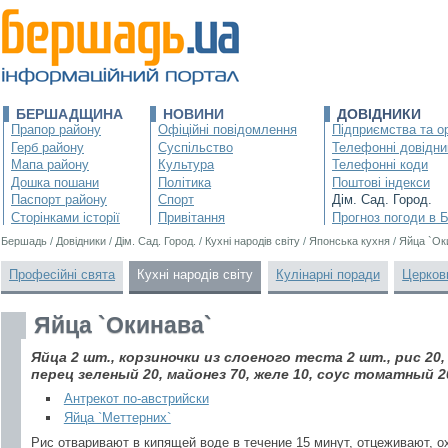
БЕРШАДЩИНА
НОВИНИ
ДОВІДНИКИ
Прапор району
Офіційні повідомлення
Підприємства та ор
Герб району
Суспільство
Телефонні довідни
Мапа району
Культура
Телефонні коди
Дошка пошани
Політика
Поштові індекси
Паспорт району
Спорт
Дім. Сад. Город.
Сторінками історії
Привітання
Прогноз погоди в 
Бершадь
/
Довідники
/
Дім. Сад. Город.
/
Кухні народів світу
/
Японська кухня
/
Яйца `Ок
Професійні свята
Кухні народів світу
Кулінарні поради
Церков
Яйца `Окинава`
Яйца 2 шт., корзиночки из слоеного теста 2 шт., рис 20,
перец зеленый 20, майонез 70, желе 10, соус томатный 2
Антрекот по-австрийски
Яйца `Меттерних`
Рис отваривают в кипящей воде в течение 15 минут, отцеживают, 