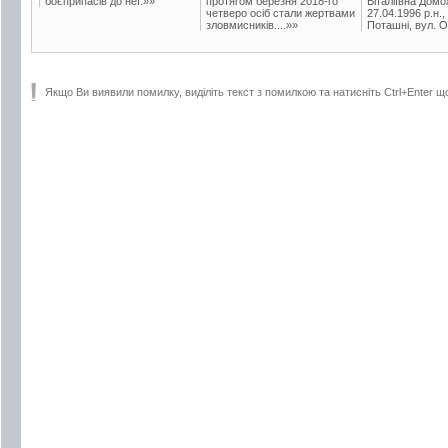
боєприпасів до неї.»»
протягом березня 2018-го
Віталіївна Домо
четверо осіб стали жертвами
27.04.1996 р.н.,
зловмисників....»»
Поташні, вул. Ос
Якщо Ви виявили помилку, виділіть текст з помилкою та натисніть Ctrl+Enter щ