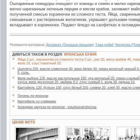
Ошпаренные помидоры очищают от кожицы и семян и мелко нареза
мелко нарезанным зеленым перцем и мясом крабов, заливают май
полученной смесью корзиночки из слоеного теста. Яйца, сваренны
смешанным с растворенным желатином, украшают дольками помидор
вкладывают в корзиночки. Подают блюдо на салфетках в охлажден
Релевантні матеріали:
Дограмач (Окрошка овощная)
Тава-кебаб
Чихиртма (Плов
ДИВІТЬСЯ ТАКОЖ В РОЗДІЛІ
ЯПОНСЬКА КУХНЯ
»
Яйца 2 шт., корзиночки из слоеного теста 2 шт., рис 20, мясо крабов 40, по
желе 10, соус томатный 20.
»
Цыплята 220, масло сливочное 30, вино белое 30, перец молотый черный 0,
5, соль.
»
Филе рыбное 120, масло растительное 100, лук репчатый 20, перец сладкий 
соуса: вино десертное 20, имбирь 0,2, соус соевый 1, вода 30, редька 10.
»
Картофель 120, бульон 100, соус белый 200, сливки 20, хлеб 30, масло слив
»
Печень по-японски
»
Картофель со сливками
»
Холодная закуска по-японски - ильбонсиктёнголь
ЦІКАВІ ФОТО
2 фото
2 фото
2 фото