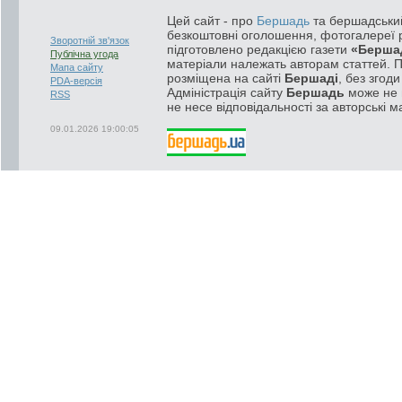
Цей сайт - про
Бершадь
та бершадський
безкоштовні оголошення, фотогалереї р
Зворотній зв'язок
підготовлено редакцією газети
«Берша
Публічна угода
матеріали належать авторам статтей. 
Мапа сайту
розміщена на сайті
Бершаді
, без згод
PDA-версія
Адміністрація сайту
Бершадь
може не п
RSS
не несе відповідальності за авторські м
09.01.2026 19:00:05