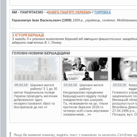
МИ - ПАМ’ЯТАЄМО - «
КНИГА ПАМ’ЯТІ УКРАЇНИ
» /
ТИРЛІВКА
Герасимчук Іван Васильович (1909)
1909 р., українець, селянин. Мобілізован
З ІСТОРІЇ БЕРШАДІ
З нагоди 3-х роковин визволення Бершаді від німецько-фашистських загарбни
відкрито пам'ятник В. І. Леніну.
ГОЛОВНІ НОВИНИ БЕРШАДЩИНИ
06.04.18
Шановні жителі
02.04.18
Шановні жителі
25.03.18
Берш
району! З 1 до 30
району!
відді
квітня Національна поліція
Неодноразово працівники
Головного упра
України проводить місячник
Бершадського відділу поліції
національної пол
добровільної здачі
повідомляли про шахраїв.
Вінницькій обла
незареєстрованої зброї та
Та, незважаючи на це, тільки
розшукується гр
боєприпасів до неї.»»
протягом березня 2018-го
Віталіївна Домо
четверо осіб стали жертвами
27.04.1996 р.н.,
зловмисників....»»
Поташні, вул. Ос
Якщо Ви виявили помилку, виділіть текст з помилкою та натисніть Ctrl+Enter щ