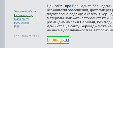
Цей сайт - про
Бершадь
та бершадський
безкоштовні оголошення, фотогалереї р
Зворотній зв'язок
підготовлено редакцією газети
«Берша
Публічна угода
матеріали належать авторам статтей. 
Мапа сайту
розміщена на сайті
Бершаді
, без згод
PDA-версія
Адміністрація сайту
Бершадь
може не п
RSS
не несе відповідальності за авторські м
08.01.2026 20:27:01