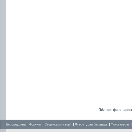
Яблоки, фарширов
Бершадщина
|
Форуми
|
Сторінками історії
|
Літературна Бершадь
|
Фотогалереї