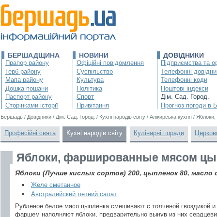
БЕРШАДЩИНА
НОВИНИ
ДОВІДНИКИ
Прапор району
Офіційні повідомлення
Підприємства та ор
Герб району
Суспільство
Телефонні довідни
Мапа району
Культура
Телефонні коди
Дошка пошани
Політика
Поштові індекси
Паспорт району
Спорт
Дім. Сад. Город.
Сторінками історії
Привітання
Прогноз погоди в 
Бершадь
/
Довідники
/
Дім. Сад. Город.
/
Кухні народів світу
/
Алжирська кухня
/
Яблоки,
Професійні свята
Кухні народів світу
Кулінарні поради
Церков
Яблоки, фаршированные мясом цы
Яблоки (Лучше кислых сортов) 200, цыпленок 80, масло с
Желе сметанное
Австралийский летний салат
Рубленое белое мясо цыпленка смешивают с толченой гвоздикой и
фаршем наполняют яблоки, предварительно вынув из них сердцеви