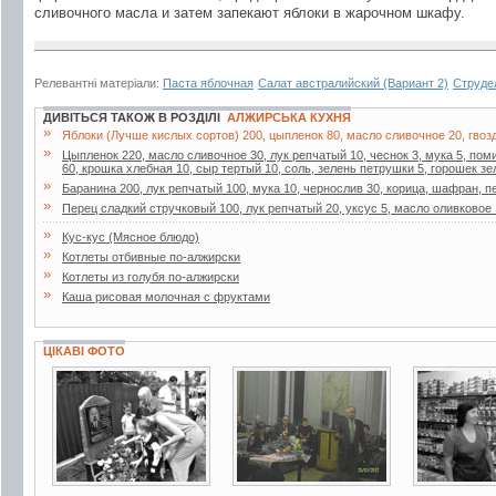
сливочного масла и затем запекают яблоки в жарочном шкафу.
Релевантні матеріали:
Паста яблочная
Салат австралийский (Вариант 2)
Струде
ДИВІТЬСЯ ТАКОЖ В РОЗДІЛІ
АЛЖИРСЬКА КУХНЯ
»
Яблоки (Лучше кислых сортов) 200, цыпленок 80, масло сливочное 20, гвозд
»
Цыпленок 220, масло сливочное 30, лук репчатый 10, чеснок 3, мука 5, пом
60, крошка хлебная 10, сыр тертый 10, соль, зелень петрушки 5, горошек зе
»
Баранина 200, лук репчатый 100, мука 10, чернослив 30, корица, шафран, п
»
Перец сладкий стручковый 100, лук репчатый 20, уксус 5, масло оливковое 
»
Кус-кус (Мясное блюдо)
»
Котлеты отбивные по-алжирски
»
Котлеты из голубя по-алжирски
»
Каша рисовая молочная с фруктами
ЦІКАВІ ФОТО
2 фото
4 фото
2 фото