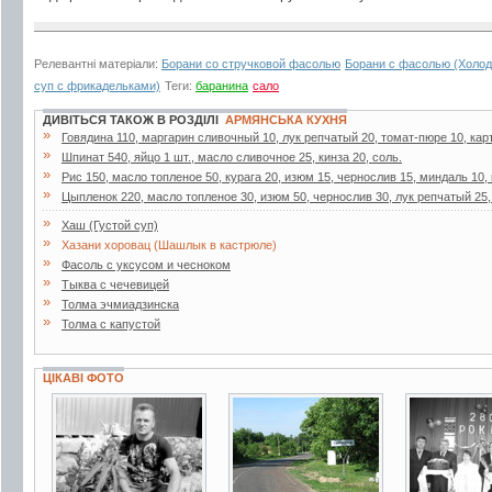
Релевантні матеріали:
Борани со стручковой фасолью
Борани с фасолью (Холод
суп с фрикадельками)
Теги:
баранина
сало
ДИВІТЬСЯ ТАКОЖ В РОЗДІЛІ
АРМЯНСЬКА КУХНЯ
»
Говядина 110, маргарин сливочный 10, лук репчатый 20, томат-пюре 10, карт
»
Шпинат 540, яйцо 1 шт., масло сливочное 25, кинза 20, соль.
»
Рис 150, масло топленое 50, курага 20, изюм 15, чернослив 15, миндаль 10, 
»
Цыпленок 220, масло топленое 30, изюм 50, чернослив 30, лук репчатый 25,
»
Хаш (Густой суп)
»
Хазани хоровац (Шашлык в кастрюле)
»
Фасоль с уксусом и чесноком
»
Тыква с чечевицей
»
Толма эчмиадзинска
»
Толма с капустой
ЦІКАВІ ФОТО
2 фото
19 фото
3 фото