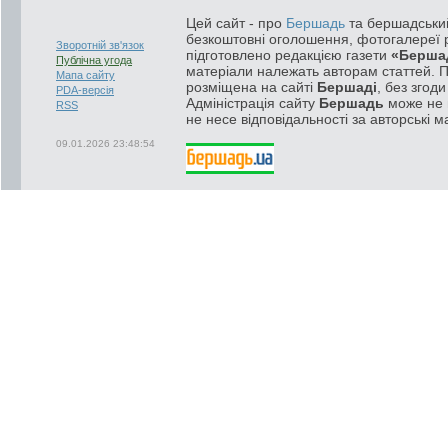
Цей сайт - про
Бершадь
та бершадський
безкоштовні оголошення, фотогалереї р
Зворотній зв'язок
підготовлено редакцією газети
«Берша
Публічна угода
матеріали належать авторам статтей. 
Мапа сайту
розміщена на сайті
Бершаді
, без згод
PDA-версія
Адміністрація сайту
Бершадь
може не п
RSS
не несе відповідальності за авторські м
09.01.2026 23:48:54