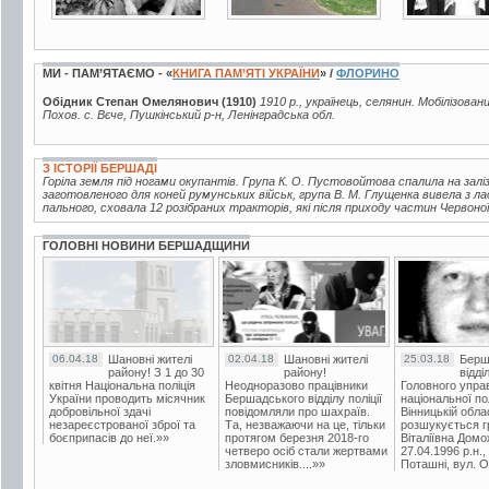
МИ - ПАМ’ЯТАЄМО - «
КНИГА ПАМ’ЯТІ УКРАЇНИ
» /
ФЛОРИНО
Обідник Степан Омелянович (1910)
1910 р., українець, селянин. Мобілізован
Похов. с. Вєче, Пушкінський р-н, Ленінградська обл.
З ІСТОРІЇ БЕРШАДІ
Горіла земля під ногами окупантів. Група К. О. Пустовойтова спалила на заліз
заготовленого для коней румунських військ, група В. М. Глущенка вивела з л
пального, сховала 12 розібраних тракторів, які після приходу частин Червоної
ГОЛОВНІ НОВИНИ БЕРШАДЩИНИ
06.04.18
Шановні жителі
02.04.18
Шановні жителі
25.03.18
Берш
району! З 1 до 30
району!
відді
квітня Національна поліція
Неодноразово працівники
Головного упра
України проводить місячник
Бершадського відділу поліції
національної пол
добровільної здачі
повідомляли про шахраїв.
Вінницькій обла
незареєстрованої зброї та
Та, незважаючи на це, тільки
розшукується гр
боєприпасів до неї.»»
протягом березня 2018-го
Віталіївна Домо
четверо осіб стали жертвами
27.04.1996 р.н.,
зловмисників....»»
Поташні, вул. Ос