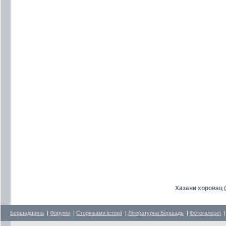
Хазани хоровац 
Бершадщина
|
Форуми
|
Сторінками історії
|
Літературна Бершадь
|
Фотогалереї