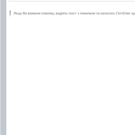
Якщо Ви виявили помилку, виділіть текст з помилкою та натисніть Ctrl+Enter щ