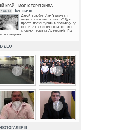
ІЙ КРАЙ – МОЯ ІСТОРІЯ ЖИВА
Нам пишуть
16.06.18
Даруйте любов! А як її дарувати,
якщо не словами в книжках? Дуже
просто: презентувати в бібліотеку, де
юні читачі із захопленням гортають
сторінки творів своїх земляків. Під
ас проведення...
ВІДЕО
ФОТОГАЛЕРЕЇ