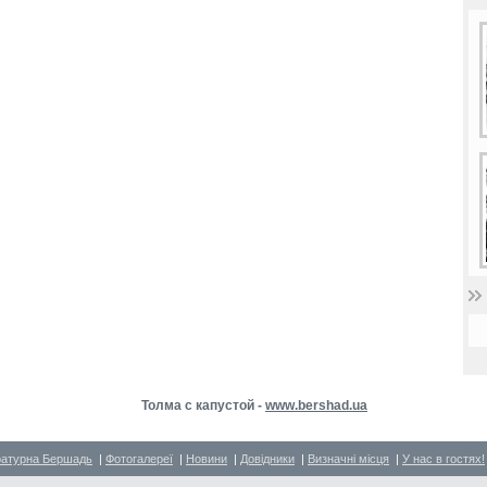
Толма с капустой -
www.bershad.ua
ратурна Бершадь
|
Фотогалереї
|
Новини
|
Довідники
|
Визначні місця
|
У нас в гостях!