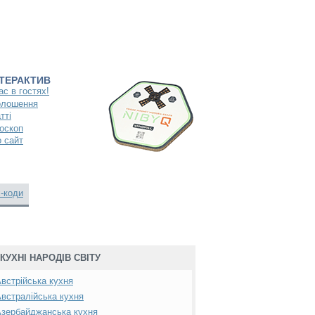
НТЕРАКТИВ
ас в гостях!
олошення
тті
оскоп
 сайт
-коди
КУХНІ НАРОДІВ СВІТУ
встрійська кухня
встралійська кухня
зербайджанська кухня