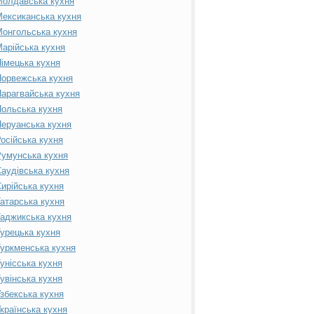
Молдавська кухня
ексиканська кухня
онгольська кухня
арійська кухня
імецька кухня
орвежська кухня
арагвайська кухня
ольська кухня
еруанська кухня
осійська кухня
умунська кухня
аудівська кухня
ирійська кухня
атарська кухня
аджикська кухня
урецька кухня
уркменська кухня
унісська кухня
увінська кухня
збекська кухня
країнська кухня