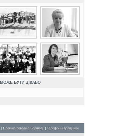
МОЖЕ БУТИ ЦІКАВО
|
Прогноз погоди в Бершаді
|
Телефонні довідники