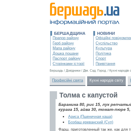
БЕРШАДЩИНА
НОВИНИ
Прапор району
Офіційні повідомле
Герб району
Суспільство
Мапа району
Культура
Дошка пошани
Політика
Паспорт району
Спорт
Сторінками історії
Привітання
Бершадь
/
Довідники
/
Дім. Сад. Город.
/
Кухні народів 
Професійні свята
Кухні народів світу
Толма с капустой
Баранина 80, рис 15, лук репчаты
курага 15, айва 30, томат-пюре 5,
Ариса (Пшеничная каша)
Бозбаш ереванский (Суп)
Фарш, приготовленный так же, как для 