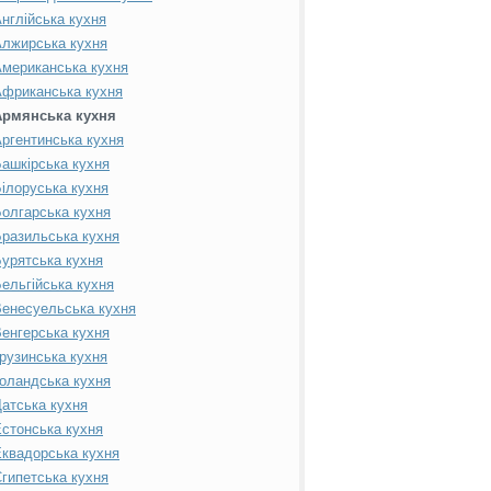
нглійська кухня
лжирська кухня
мериканська кухня
фриканська кухня
Армянська кухня
ргентинська кухня
ашкірська кухня
ілоруська кухня
олгарська кухня
разильська кухня
урятська кухня
ельгійська кухня
енесуельська кухня
енгерська кухня
рузинська кухня
оландська кухня
атська кухня
стонська кухня
квадорська кухня
гипетська кухня