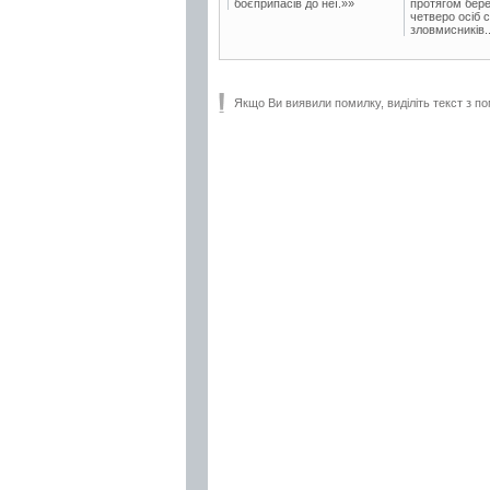
боєприпасів до неї.»»
протягом бере
четверо осіб 
зловмисників..
Якщо Ви виявили помилку, виділіть текст з по