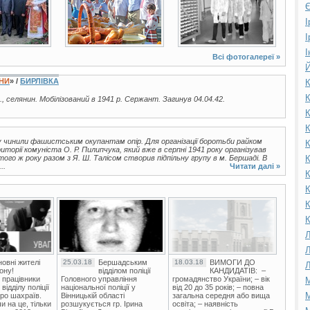
Є
І
І
І
Всі фотогалереї »
Й
ЇНИ
» /
БИРЛІВКА
К
К
., селянин. Мобілізований в 1941 р. Сержант. Загинув 04.04.42.
К
К
у чинили фашистським окупантам опір. Для організації боротьби райком
К
орії комуніста О. Р. Пилипчука, який вже в серпні 1941 року організував
 того ж року разом з Я. Ш. Талісом створив підпільну групу в м. Бершаді. В
К
..
Читати далі »
К
К
К
К
Л
Л
овні жителі
25.03.18
Бершадським
18.03.18
ВИМОГИ ДО
Л
ону!
відділом поліції
КАНДИДАТІВ: –
 працівники
Головного управління
громадянство України; – вік
М
ідділу поліції
національної поліції у
від 20 до 35 років; – повна
М
ро шахраїв.
Вінницькій області
загальна середня або вища
и на це, тільки
розшукується гр. Ірина
освіта; – наявність