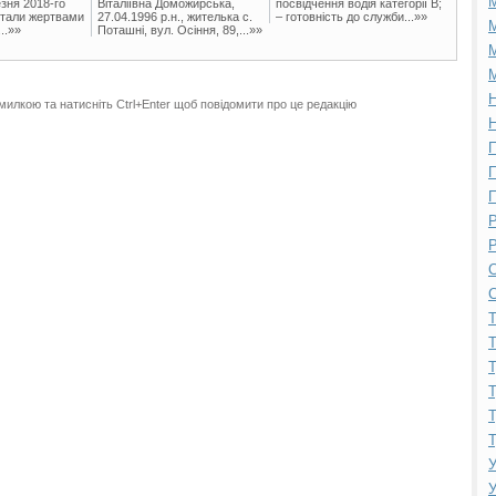
зня 2018-го
Віталіївна Доможирська,
посвідчення водія категорії В;
стали жертвами
27.04.1996 р.н., жителька с.
– готовність до служби...»»
М
..»»
Поташні, вул. Осіння, 89,...»»
М
М
Н
милкою та натисніть Ctrl+Enter щоб повідомити про це редакцію
Н
П
П
П
Р
Р
С
С
Т
Т
Т
Т
Т
Т
У
У