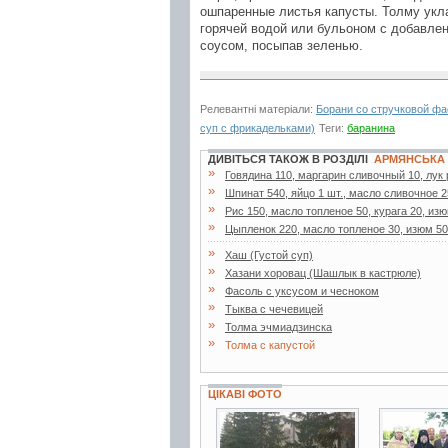
ошпаренные листья капусты. Толму укл
горячей водой или бульоном с добавле
соусом, посыпав зеленью.
Релевантні матеріали:
Борани со стручковой ф
суп с фрикадельками)
Теги:
баранина
ДИВІТЬСЯ ТАКОЖ В РОЗДІЛІ
АРМЯНСЬКА 
»
Говядина 110, маргарин сливочный 10, лук 
»
Шпинат 540, яйцо 1 шт., масло сливочное 25
»
Рис 150, масло топленое 50, курага 20, изю
»
Цыпленок 220, масло топленое 30, изюм 50,
»
Хаш (Густой суп)
»
Хазани хоровац (Шашлык в кастрюле)
»
Фасоль с уксусом и чесноком
»
Тыква с чечевицей
»
Толма эчмиадзинска
»
Толма с капустой
ЦІКАВІ ФОТО
4 фото
3 фото