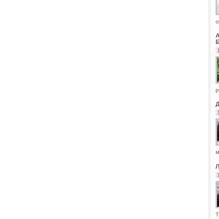
о
Б
р
м
Т