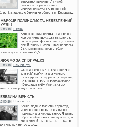
державної виконавчої служби
Головного територіального
управління юстиції у Вінницькій
бласті за адресую Вінницька область м. Бершадь...
АМБРОЗІЯ ПОЛИНОЛИСТА: НЕБЕЗПЕЧНИЙ
УР’ЯН!
Цікаво
17.06.18
Амброзія полинолиста – однорічна
яра рослина, що схожа на коноплю,
за розміром і формою нагадує полин
гіркий (звідки і назва – полинолиста).
За сприятливих умов стебло
ослини досягає висоти 22,5...
ДЯКУЄМО ЗА СПІВПРАЦЮ!
Нам пишуть
16.06.18
Сьогодні економічно складний час
для всієї країни та для кожного
господарника і підприємця зокрема,
не виняток і ПрАТ «Птахокомбінат
«Бершадсь кий». Але, за свою
айже сорокарічну історію, ми...
ЛЕБЕДИНА ВІРНІСТЬ
Нам пишуть
16.06.18
Кожна людина має свій характер,
уподобання, пріоритети у виборі
прикладу для наслідування. Я давно
обрав найближчих і найрідніших для
мене людей – моїх батька та матір.
ак склалося не тому, що...