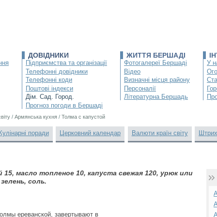
ДОВІДНИКИ
ЖИТТЯ БЕРШАДІ
І
ння
Підприємства та організації
Фотогалереї Бершаді
У н
Телефонні довідники
Відео
Ог
Телефонні коди
Визначні місця району
Ста
Поштові індекси
Персоналії
Гор
Дім. Сад. Город.
Літературна Бершадь
Про
Прогноз погоди в Бершаді
світу
/
Армянська кухня
/
Толма с капустой
Кулінарні поради
Церковний календар
Валюти країн світу
Штрих
й 15, масло топленое 10, капуста свежая 120, урюк или
 зелень, соль.
А
А
толмы ереванской, завертывают в
А