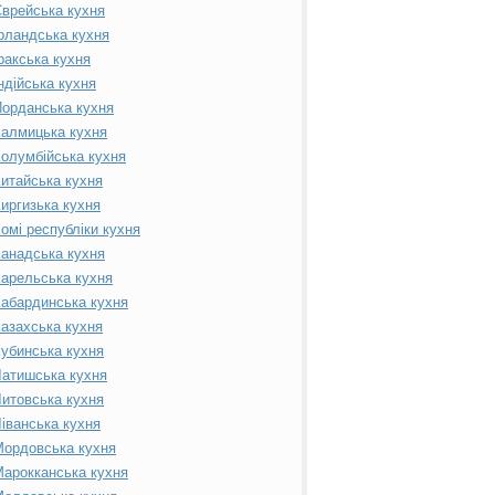
врейська кухня
рландська кухня
ракська кухня
ндійська кухня
орданська кухня
алмицька кухня
олумбійська кухня
итайська кухня
иргизька кухня
омі республіки кухня
анадська кухня
арельська кухня
абардинська кухня
азахська кухня
убинська кухня
атишська кухня
итовська кухня
іванська кухня
ордовська кухня
арокканська кухня