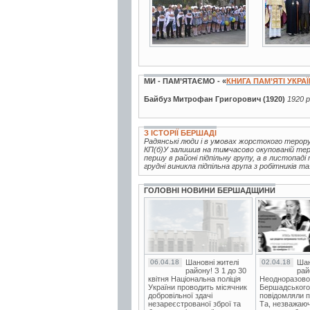
МИ - ПАМ’ЯТАЄМО - «
КНИГА ПАМ’ЯТІ УКРА
Байбуз Митрофан Григорович (1920)
1920 р
З ІСТОРІЇ БЕРШАДІ
Радянські люди і в умовах жорстокого терор
КП(б)У залишив на тимчасово окупованій терит
першу в районі підпільну групу, а в листопаді
грудні виникла підпільна група з робітників та.
ГОЛОВНІ НОВИНИ БЕРШАДЩИНИ
06.04.18
Шановні жителі
02.04.18
Шан
району! З 1 до 30
рай
квітня Національна поліція
Неодноразово
України проводить місячник
Бершадського в
добровільної здачі
повідомляли п
незареєстрованої зброї та
Та, незважаюч