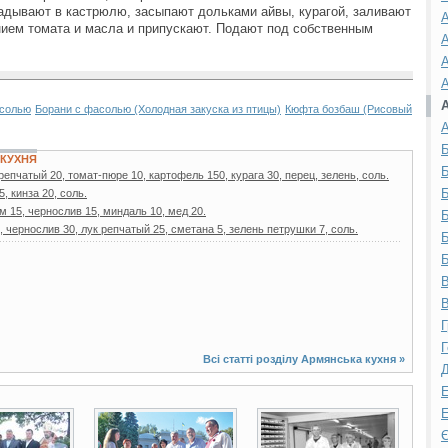
адывают в кастрюлю, засыпают дольками айвы, курагой, заливают
А
нием томата и масла и припускают. Подают под собственным
А
А
А
асолью
Борани с фасолью (Холодная закуска из птицы)
Кюфта бозбаш (Рисовый
А
Б
КУХНЯ
Б
репчатый 20, томат-пюре 10, картофель 150, курага 30, перец, зелень, соль.
Б
, кинза 20, соль.
м 15, чернослив 15, миндаль 10, мед 20.
Б
 чернослив 30, лук репчатый 25, сметана 5, зелень петрушки 7, соль.
Б
Б
В
В
Г
Г
Всі статті розділу
Армянська кухня
»
Д
Е
Е
6 фото
7 фото
Є