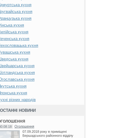
дмуртська кухня
ругвайська кухня
ранцузька кухня
інська кухня
илійська кухня
еченська кухня
ехословацька кухня
увашська кухня
Шведська кухня
вейцарська кухня
Шотландська кухня
гославська кухня
кутська кухня
понська кухня
ухні різних народів
ОСТАННІ НОВИНИ
ОГОЛОШЕННЯ
Оголошення
30.08.18
07.09.2018 року в приміщені
Бершадського районного відділу