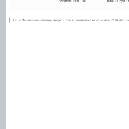
зловмисників....»»
Поташні, вул. Ос
Якщо Ви виявили помилку, виділіть текст з помилкою та натисніть Ctrl+Enter щ