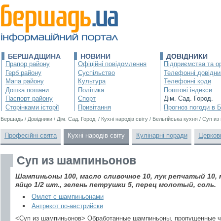
БЕРШАДЩИНА
НОВИНИ
ДОВІДНИКИ
Прапор району
Офіційні повідомлення
Підприємства та ор
Герб району
Суспільство
Телефонні довідни
Мапа району
Культура
Телефонні коди
Дошка пошани
Політика
Поштові індекси
Паспорт району
Спорт
Дім. Сад. Город.
Сторінками історії
Привітання
Прогноз погоди в 
Бершадь
/
Довідники
/
Дім. Сад. Город.
/
Кухні народів світу
/
Бельгійська кухня
/
Суп из
Професійні свята
Кухні народів світу
Кулінарні поради
Церков
Суп из шампиньонов
Шампиньоны 100, масло сливочное 10, лук репчатый 10, му
яйцо 1/2 шт., зелень петрушки 5, перец молотый, соль.
Омлет с шампиньонами
Антрекот по-австрийски
<Суп из шампиньонов> Обработанные шампиньоны, пропущенные ч