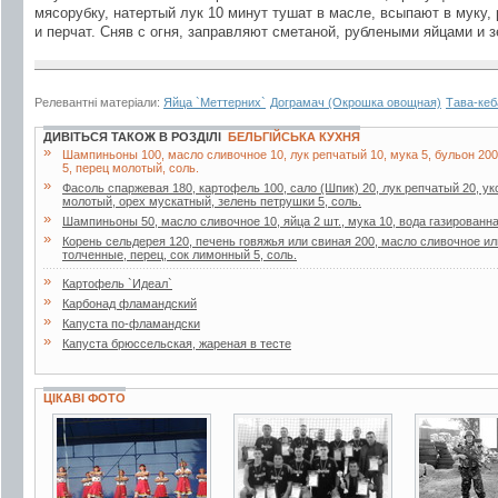
мясорубку, натертый лук 10 минут тушат в масле, всыпают в муку,
и перчат. Сняв с огня, заправляют сметаной, рублеными яйцами и 
Релевантні матеріали:
Яйца `Меттерних`
Дограмач (Окрошка овощная)
Тава-кеб
ДИВІТЬСЯ ТАКОЖ В РОЗДІЛІ
БЕЛЬГІЙСЬКА КУХНЯ
»
Шампиньоны 100, масло сливочное 10, лук репчатый 10, мука 5, бульон 200,
5, перец молотый, соль.
»
Фасоль спаржевая 180, картофель 100, сало (Шпик) 20, лук репчатый 20, ук
молотый, орех мускатный, зелень петрушки 5, соль.
»
Шампиньоны 50, масло сливочное 10, яйца 2 шт., мука 10, вода газированна
»
Корень сельдерея 120, печень говяжья или свиная 200, масло сливочное или 
толченные, перец, сок лимонный 5, соль.
»
Картофель `Идеал`
»
Карбонад фламандский
»
Капуста по-фламандски
»
Капуста брюссельская, жареная в тесте
ЦІКАВІ ФОТО
6 фото
2 фото
3 фото