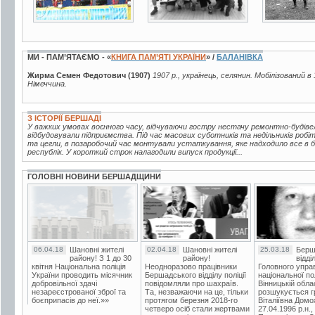
МИ - ПАМ’ЯТАЄМО - «
КНИГА ПАМ’ЯТІ УКРАЇНИ
» /
БАЛАНІВКА
Жирма Семен Федотович (1907)
1907 р., українець, селянин. Мобілізований 
Німеччина.
З ІСТОРІЇ БЕРШАДІ
У важких умовах воєнного часу, відчуваючи гостру нестачу ремонтно-будівел
відбудовували підприємства. Під час масових суботників та недільників робі
та цегли, в позаробочий час монтували устаткування, яке надходило все в бі
республік. У короткий строк налагодили випуск продукції...
ГОЛОВНІ НОВИНИ БЕРШАДЩИНИ
06.04.18
Шановні жителі
02.04.18
Шановні жителі
25.03.18
Берш
району! З 1 до 30
району!
відді
квітня Національна поліція
Неодноразово працівники
Головного упра
України проводить місячник
Бершадського відділу поліції
національної пол
добровільної здачі
повідомляли про шахраїв.
Вінницькій обла
незареєстрованої зброї та
Та, незважаючи на це, тільки
розшукується гр
боєприпасів до неї.»»
протягом березня 2018-го
Віталіївна Домо
четверо осіб стали жертвами
27.04.1996 р.н.,