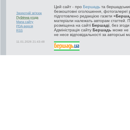
Цей сайт - про
Бершадь
та бершадський
безкоштовні оголошення, фотогалереї р
Зворотній зв'язок
підготовлено редакцією газети
«Берша
Публічна угода
матеріали належать авторам статтей. 
Мапа сайту
розміщена на сайті
Бершаді
, без згод
PDA-версія
Адміністрація сайту
Бершадь
може не п
RSS
не несе відповідальності за авторські м
11.01.2026 21:43:48