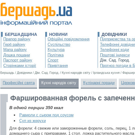
БЕРШАДЩИНА
НОВИНИ
ДОВІДНИКИ
Прапор району
Офіційні повідомлення
Підприємства та ор
Герб району
Суспільство
Телефонні довідни
Мапа району
Культура
Телефонні коди
Дошка пошани
Політика
Поштові індекси
Паспорт району
Спорт
Дім. Сад. Город.
Сторінками історії
Привітання
Прогноз погоди в 
Бершадь
/
Довідники
/
Дім. Сад. Город.
/
Кухні народів світу
/
Ірландська кухня
/
Фаршир
Професійні свята
Кухні народів світу
Кулінарні поради
Церков
Фаршированная форель с запечен
В одной порции 350 ккал
Равиоли с сыром под соусом
Суп из жерухи
Для форели: 4 свежие или замороженные форели, соль, перец, 1 ли
домашнего сыра с приправами, 1 стол. ложка растительного масл