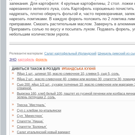
запекания. Для картофеля: 4 крупные картофелины, 2 стол. ложки 
нарезанного зеленого лука, соль Картофель хорошенько почистить
надрезать, плотно обернуть фольгой и, часто переворачивая, запек
нарезать ломтиками. В каждую форель положить по 2 ломтика лимо
приправами. Смазать растительным маслом. Завернуть в алюминие
Приправить солью по вкусу и посыпать луком. Подавать форель, 
небольшим количеством укропа.
Релевантні матеріали:
Салат картофельный Ирландский
Шницель римский из сы
ЗНО
картофель
форель
ДИВІТЬСЯ ТАКОЖ В РОЗДІЛІ
ІРЛАНДСЬКА КУХНЯ
»
Яйцо 1 шт., шпинат 50, масло сливочное 10, сливки 5, сыр 5, соль.
»
Яйца 2 шт., масло сливочное 40, сливки или молоко 30, спагетти 30, помидо
»
Сыр 200, яйцо 1/2 шт., сухари толченые 10, масло сливочное или маргарин 
отварной.
»
Вырезка 160, хлеб белый 100, паштет из гусиной печенки или колбаса яична
зелень петрушки 2, соль.
»
Треска `Мистраль`
»
Суп с хлебом по-итальянски
»
Суп `Минестрон`
»
Спагетти `Ницца`
»
Спагетти `Болонья`
»
Салат итальянский новый вариант