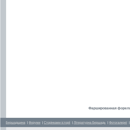
Фаршированная форель
Бершадщина
|
Форуми
|
Сторінками історії
|
Літературна Бершадь
|
Фотогалереї