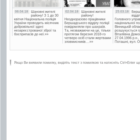
06.04.18
Шановні жителі
02.04.18
Шановні жителі
25.03.18
Берш
району! З 1 до 30
району!
відді
квітня Національна поліція
Неодноразово працівники
Головного упра
України проводить місячник
Бершадського відділу поліції
національної пол
добровільної здачі
повідомляли про шахраїв.
Вінницькій обла
незареєстрованої зброї та
Та, незважаючи на це, тільки
розшукується гр
боєприпасів до неї.»»
протягом березня 2018-го
Віталіївна Домо
четверо осіб стали жертвами
27.04.1996 р.н.,
зловмисників....»»
Поташні, вул. Ос
Якщо Ви виявили помилку, виділіть текст з помилкою та натисніть Ctrl+Enter щ