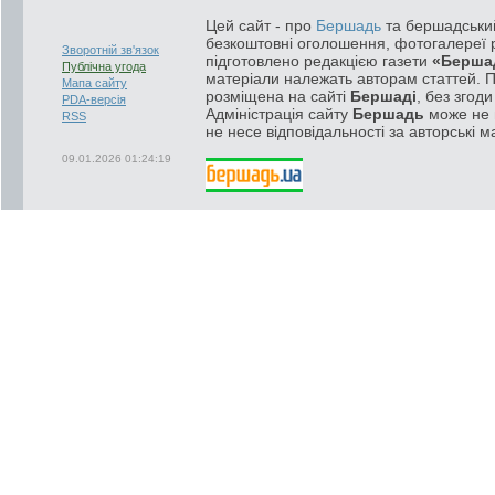
Цей сайт - про
Бершадь
та бершадський
безкоштовні оголошення, фотогалереї р
Зворотній зв'язок
підготовлено редакцією газети
«Берша
Публічна угода
матеріали належать авторам статтей. 
Мапа сайту
розміщена на сайті
Бершаді
, без згод
PDA-версія
Адміністрація сайту
Бершадь
може не п
RSS
не несе відповідальності за авторські м
09.01.2026 01:24:19