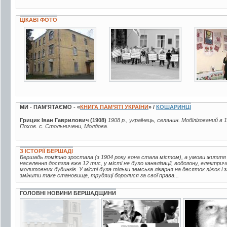
ЦІКАВІ ФОТО
4 фото
2 фото
3 фото
МИ - ПАМ’ЯТАЄМО - «
КНИГА ПАМ’ЯТІ УКРАЇНИ
» /
КОШАРИНЦІ
Грицик Іван Гаврилович (1908)
1908 р., українець, селянин. Мобілізований в 
Похов. с. Стольничени, Молдова.
З ІСТОРІЇ БЕРШАДІ
Бершадь помітно зростала (з 1904 року вона стала містом), а умови життя
населення досягла вже 12 тис, у місті не було каналізації, водогону, електрич
молитовних будинків. У місті була тільки земська лікарня на десяток ліжок і
змінити таке становище, трудящі боролися за свої права...
ГОЛОВНІ НОВИНИ БЕРШАДЩИНИ