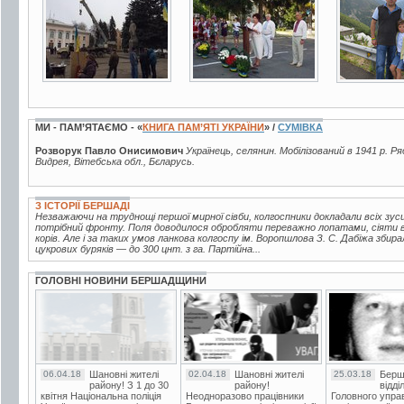
МИ - ПАМ’ЯТАЄМО - «
КНИГА ПАМ’ЯТІ УКРАЇНИ
» /
СУМІВКА
Розворук Павло Онисимович
Українець, селянин. Мобілізований в 1941 р. Ря
Видрея, Вітебська обл., Бєларусь.
З ІСТОРІЇ БЕРШАДІ
Незважаючи на труднощі першої мирної сівби, колгоспники докладали всіх зу
потрібний фронту. Поля доводилося обробляти переважно лопатами, сіяти 
корів. Але і за таких умов ланкова колгоспу ім. Воропшлова З. С. Дабіжа збир
цукрових буряків — до 300 цнт. з га. Партійна...
ГОЛОВНІ НОВИНИ БЕРШАДЩИНИ
06.04.18
Шановні жителі
02.04.18
Шановні жителі
25.03.18
Берш
району! З 1 до 30
району!
відді
квітня Національна поліція
Неодноразово працівники
Головного упра