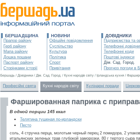
БЕРШАДЩИНА
НОВИНИ
ДОВІДНИКИ
Прапор району
Офіційні повідомлення
Підприємства та ор
Герб району
Суспільство
Телефонні довідни
Мапа району
Культура
Телефонні коди
Дошка пошани
Політика
Поштові індекси
Паспорт району
Спорт
Дім. Сад. Город.
Сторінками історії
Привітання
Прогноз погоди в 
Бершадь
/
Довідники
/
Дім. Сад. Город.
/
Кухні народів світу
/
Ірландська кухня
/
Фарширо
Професійні свята
Кухні народів світу
Кулінарні поради
Церков
Фаршированная паприка с припра
В одной порции 145 ккал
Телятина тушеная по-ирландски
Песто
соль, 4 стручка перца, молотым черный перец 2 помидора, 2 упако
итальянских зеленых трав глубокой заморозки, 80 г тертого сыра 