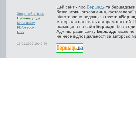
Цей сайт - про
Бершадь
та бершадський
безкоштовні оголошення, фотогалереї р
Зворотній зв'язок
підготовлено редакцією газети
«Берша
Публічна угода
матеріали належать авторам статтей. 
Мапа сайту
розміщена на сайті
Бершаді
, без згод
PDA-версія
Адміністрація сайту
Бершадь
може не п
RSS
не несе відповідальності за авторські м
13.01.2026 19:42:40