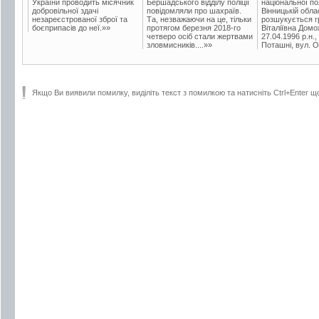
України проводить місячник
Бершадського відділу поліції
національної пол
добровільної здачі
повідомляли про шахраїв.
Вінницькій обла
незареєстрованої зброї та
Та, незважаючи на це, тільки
розшукується гр
боєприпасів до неї.»»
протягом березня 2018-го
Віталіївна Домо
четверо осіб стали жертвами
27.04.1996 р.н.,
зловмисників....»»
Поташні, вул. Ос
Якщо Ви виявили помилку, виділіть текст з помилкою та натисніть Ctrl+Enter щ