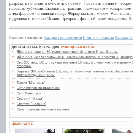
разрезать пополам и очистить от семян. Посыпать солью и перцем
нарезать кубиками. Смешать с травами. пармезаном и макаронами.
этим фаршем половинки перца. Форму смазать жиром. Расставить 
в духовке в течение 15 мин. Прикрыть фольгой, если моцарелла бы
Релевантні матеріали:
Макароны по-итальянски
Плов по-итальянски
Равиоли по
ДИВІТЬСЯ ТАКОЖ В РОЗДІЛІ
ІРЛАНДСЬКА КУХНЯ
»
Яйцо 1 шт., шпинат 50, масло сливочное 10, сливки 5, сыр 5, соль.
»
Яйца 2 шт., масло сливочное 40, сливки или молоко 30, спагетти 30, помидо
»
Сыр 200, яйцо 1/2 шт., сухари толченые 10, масло сливочное или маргарин 
отварной.
»
Вырезка 160, хлеб белый 100, паштет из гусиной печенки или колбаса яична
зелень петрушки 2, соль.
»
Треска `Мистраль`
»
Суп с хлебом по-итальянски
»
Суп `Минестрон`
»
Спагетти `Ницца`
»
Спагетти `Болонья`
»
Салат итальянский новый вариант
ЦІКАВІ ФОТО
9 фото
19 фото
7 фото