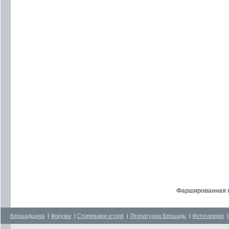
Фаршированная п
Бершадщина
|
Форуми
|
Сторінками історії
|
Літературна Бершадь
|
Фотогалереї