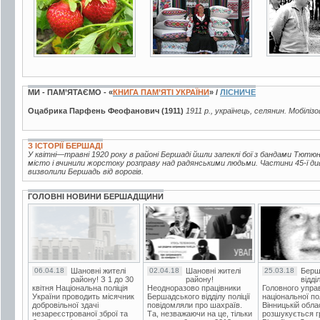
МИ - ПАМ’ЯТАЄМО - «
КНИГА ПАМ’ЯТІ УКРАЇНИ
» /
ЛІСНИЧЕ
Оцабрика Парфень Феофанович (1911)
1911 р., українець, селянин. Мобіліз
З ІСТОРІЇ БЕРШАДІ
У квітні—травні 1920 року в районі Бершаді йшли запеклі бої з бандами Тютюнн
місто і вчинили жорстоку розправу над радянськими людьми. Частини 45-ї дивізі
визволили Бершадь від ворогів.
ГОЛОВНІ НОВИНИ БЕРШАДЩИНИ
06.04.18
Шановні жителі
02.04.18
Шановні жителі
25.03.18
Берш
району! З 1 до 30
району!
відді
квітня Національна поліція
Неодноразово працівники
Головного упра
України проводить місячник
Бершадського відділу поліції
національної пол
добровільної здачі
повідомляли про шахраїв.
Вінницькій обла
незареєстрованої зброї та
Та, незважаючи на це, тільки
розшукується гр