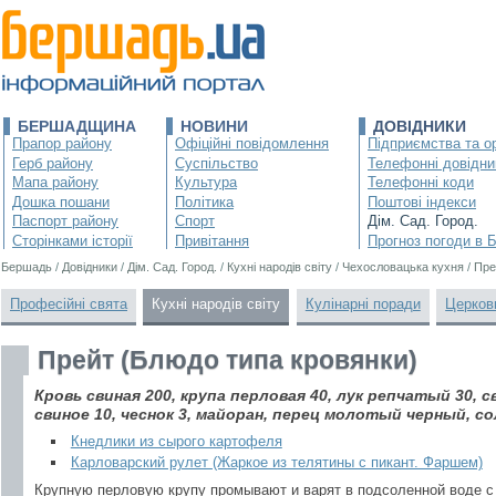
БЕРШАДЩИНА
НОВИНИ
ДОВІДНИКИ
Прапор району
Офіційні повідомлення
Підприємства та ор
Герб району
Суспільство
Телефонні довідни
Мапа району
Культура
Телефонні коди
Дошка пошани
Політика
Поштові індекси
Паспорт району
Спорт
Дім. Сад. Город.
Сторінками історії
Привітання
Прогноз погоди в 
Бершадь
/
Довідники
/
Дім. Сад. Город.
/
Кухні народів світу
/
Чехословацька кухня
/
Пре
Професійні свята
Кухні народів світу
Кулінарні поради
Церков
Прейт (Блюдо типа кровянки)
Кровь свиная 200, крупа перловая 40, лук репчатый 30, с
свиное 10, чеснок 3, майоран, перец молотый черный, со
Кнедлики из сырого картофеля
Карловарский рулет (Жаркое из телятины с пикант. Фаршем)
Крупную перловую крупу промывают и варят в подсоленной воде с