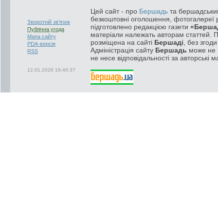
Цей сайт - про
Бершадь
та бершадський
безкоштовні оголошення, фотогалереї р
Зворотній зв'язок
підготовлено редакцією газети
«Берша
Публічна угода
матеріали належать авторам статтей. 
Мапа сайту
розміщена на сайті
Бершаді
, без згод
PDA-версія
Адміністрація сайту
Бершадь
може не п
RSS
не несе відповідальності за авторські м
12.01.2026 19:40:37