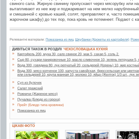
свиного сала. Жирную свинину пропускают через мясорубку или н
вытапливают из нее жир и поджаривают на нем мелко нарубленный
и смешанной с кровью кашей, солят, приправляют и, часто помеши
жарочном шкафу) до тех пор, пока кровь не потемнеет. Подают с к
Релевантні матеріали:
Помазанка из яиц
Шкубанки (Крокеты из картофеля)
Рожн
ДИВІТЬСЯ ТАКОЖ В РОЗДІЛІ
ЧЕХОСЛОВАЦЬКА КУХНЯ
»
Картофель 200, мука 30, сало свиное 20, мак 5, сахар 5, соль 2.
»
Сыр 80, сухари панировочные 10, масло сливочное 10, зелень петрушки 5,
»
Вода 300, говядина 80, лук репчатый 20, сельдерей (Корень) 10, жир костны
»
Вода 300, мясо копченое 100, капуста савойская, брюссельская или цветная
или сельдерей 10, крупа манная 10, молоко 10, яйцо (Желток) 1/3 шт., лук з
»
Суп из булочек
»
Салат пражский
»
Рожничи (Жареное мясо)
»
Пучалка (Блюдо из гороха)
»
Прейт (Блюдо типа кровянки)
»
Помазанка из яиц
ЦІКАВІ ФОТО
7 фото
14 фото
6 фото