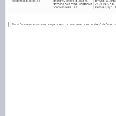
боєприпасів до неї.»»
протягом березня 2018-го
Віталіївна Домо
четверо осіб стали жертвами
27.04.1996 р.н.,
зловмисників....»»
Поташні, вул. Ос
Якщо Ви виявили помилку, виділіть текст з помилкою та натисніть Ctrl+Enter щ