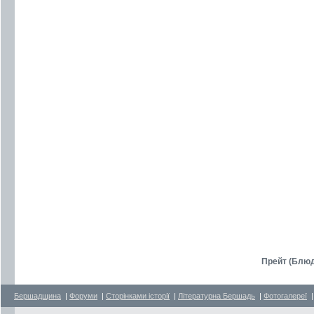
Прейт (Блюд
Бершадщина
|
Форуми
|
Сторінками історії
|
Літературна Бершадь
|
Фотогалереї