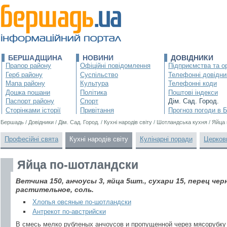
БЕРШАДЩИНА
НОВИНИ
ДОВІДНИКИ
Прапор району
Офіційні повідомлення
Підприємства та ор
Герб району
Суспільство
Телефонні довідни
Мапа району
Культура
Телефонні коди
Дошка пошани
Політика
Поштові індекси
Паспорт району
Спорт
Дім. Сад. Город.
Сторінками історії
Привітання
Прогноз погоди в 
Бершадь
/
Довідники
/
Дім. Сад. Город.
/
Кухні народів світу
/
Шотландська кухня
/
Яйца 
Професійні свята
Кухні народів світу
Кулінарні поради
Церков
Яйца по-шотландски
Ветчина 150, анчоусы 3, яйца 5шт., сухари 15, перец ч
растительное, соль.
Хлопья овсяные по-шотландски
Антрекот по-австрийски
В смесь мелко рубленых анчоусов и пропущенной через мясорубку