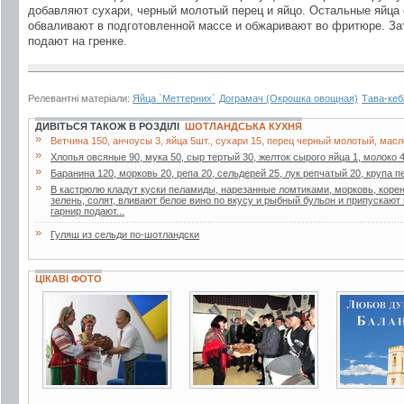
добавляют сухари, черный молотый перец и яйцо. Остальные яйца
обваливают в подготовленной массе и обжаривают во фритюре. За
подают на гренке.
Релевантні матеріали:
Яйца `Меттерних`
Дограмач (Окрошка овощная)
Тава-кеб
ДИВІТЬСЯ ТАКОЖ В РОЗДІЛІ
ШОТЛАНДСЬКА КУХНЯ
»
Ветчина 150, анчоусы 3, яйца 5шт., сухари 15, перец черный молотый, масл
»
Хлопья овсяные 90, мука 50, сыр тертый 30, желток сырого яйца 1, молоко 4
»
Баранина 120, морковь 20, репа 20, сельдерей 25, лук репчатый 20, крупа п
»
В кастрюлю кладут куски пеламиды, нарезанные ломтиками, морковь, корен
зелень, солят, вливают белое вино по вкусу и рыбный бульон и припускают
гарнир подают...
»
Гуляш из сельди по-шотландски
ЦІКАВІ ФОТО
4 фото
2 фото
4 фото