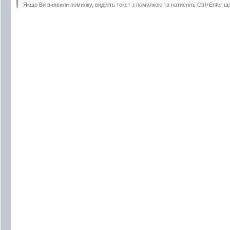
Якщо Ви виявили помилку, виділіть текст з помилкою та натисніть Ctrl+Enter щ