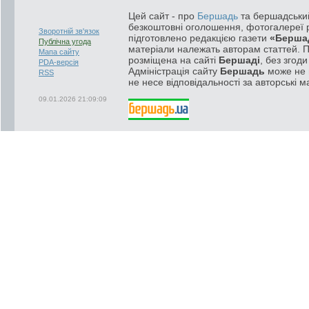
Цей сайт - про
Бершадь
та бершадський
безкоштовні оголошення, фотогалереї р
Зворотній зв'язок
підготовлено редакцією газети
«Берша
Публічна угода
матеріали належать авторам статтей. 
Мапа сайту
розміщена на сайті
Бершаді
, без згод
PDA-версія
Адміністрація сайту
Бершадь
може не п
RSS
не несе відповідальності за авторські м
09.01.2026 21:09:09