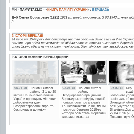
МИ - ПАМ’ЯТАЄМО - «
КНИГА ПАМ’ЯТІ УКРАЇНИ
» /
БЕРШАДЬ
Дуб Семен Борисович (1921)
1921 р., єврей, оточенець. З 08.1943 р. член п
р.
З ІСТОРІЇ БЕРШАДІ
14 березня 1944 року для бершадців настав радісний день: війська 2-го Україн
пам'ять про воїнів та земляків які віддали своє життя за визволення Бершаді
споруджено обеліски та скульптурні групи, біля підніжжя яких завжди живі кві
ГОЛОВНІ НОВИНИ БЕРШАДЩИНИ
06.04.18
Шановні жителі
02.04.18
Шановні жителі
25.03.18
Берш
району! З 1 до 30
району!
відді
квітня Національна поліція
Неодноразово працівники
Головного упра
України проводить місячник
Бершадського відділу поліції
національної пол
добровільної здачі
повідомляли про шахраїв.
Вінницькій обла
незареєстрованої зброї та
Та, незважаючи на це, тільки
розшукується гр
боєприпасів до неї.»»
протягом березня 2018-го
Віталіївна Домо
четверо осіб стали жертвами
27.04.1996 р.н.,
зловмисників....»»
Поташні, вул. Ос