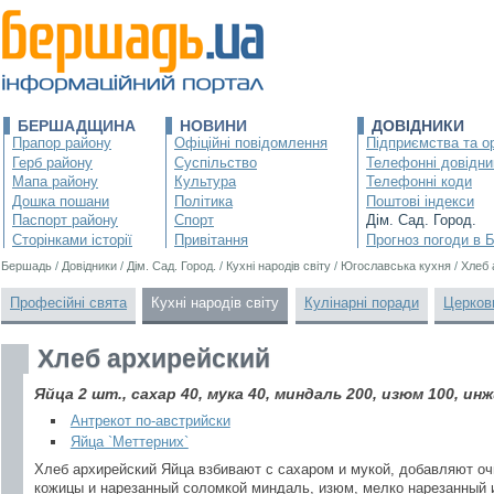
БЕРШАДЩИНА
НОВИНИ
ДОВІДНИКИ
Прапор району
Офіційні повідомлення
Підприємства та ор
Герб району
Суспільство
Телефонні довідни
Мапа району
Культура
Телефонні коди
Дошка пошани
Політика
Поштові індекси
Паспорт району
Спорт
Дім. Сад. Город.
Сторінками історії
Привітання
Прогноз погоди в 
Бершадь
/
Довідники
/
Дім. Сад. Город.
/
Кухні народів світу
/
Югославська кухня
/
Хлеб 
Професійні свята
Кухні народів світу
Кулінарні поради
Церков
Хлеб архирейский
Яйца 2 шт., сахар 40, мука 40, миндаль 200, изюм 100, инж
Антрекот по-австрийски
Яйца `Меттерних`
Хлеб архирейский Яйца взбивают с сахаром и мукой, добавляют о
кожицы и нарезанный соломкой миндаль, изюм, мелко нарезанный и