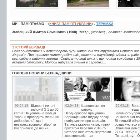
МИ - ПАМ’ЯТАЄМО - «
КНИГА ПАМ’ЯТІ УКРАЇНИ
» /
ТЕРНІВКА
Жабецький Дмитро Семенович (1900)
1900 р., українець, селянин. Мобілізов
З ІСТОРІЇ БЕРШАДІ
Роки соціалістичних перетворень були наповнені для трудівників Бершаді до
здоров'я. Про щасливе життя робітників, селян та службовців міста за радян
розповідала районна газета «Соціалістичний шлях», що почала виходити з 193
відкрили бібліотеку. Молодь набувала знання в середній,...
ГОЛОВНІ НОВИНИ БЕРШАДЩИНИ
06.04.18
Шановні жителі
02.04.18
Шановні жителі
25.03.18
Берш
району! З 1 до 30
району!
відді
квітня Національна поліція
Неодноразово працівники
Головного упра
України проводить місячник
Бершадського відділу поліції
національної пол
добровільної здачі
повідомляли про шахраїв.
Вінницькій обла
незареєстрованої зброї та
Та, незважаючи на це, тільки
розшукується гр
боєприпасів до неї.»»
протягом березня 2018-го
Віталіївна Домо
четверо осіб стали жертвами
27.04.1996 р.н.,
зловмисників....»»
Поташні, вул. Ос