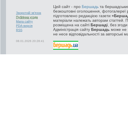
Цей сайт - про
Бершадь
та бершадський
безкоштовні оголошення, фотогалереї р
Зворотній зв'язок
підготовлено редакцією газети
«Берша
Публічна угода
матеріали належать авторам статтей. 
Мапа сайту
розміщена на сайті
Бершаді
, без згод
PDA-версія
Адміністрація сайту
Бершадь
може не п
RSS
не несе відповідальності за авторські м
08.01.2026 20:28:41