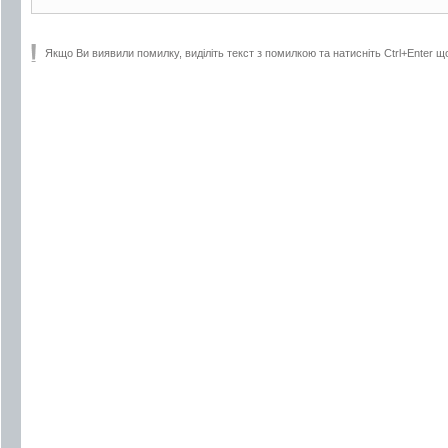
Якщо Ви виявили помилку, виділіть текст з помилкою та натисніть Ctrl+Enter щ