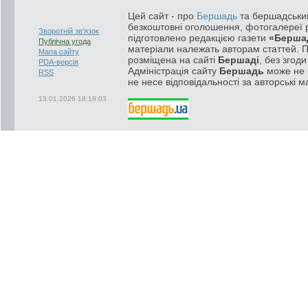
Цей сайт - про
Бершадь
та бершадський
безкоштовні оголошення, фотогалереї р
Зворотній зв'язок
підготовлено редакцією газети
«Берша
Публічна угода
матеріали належать авторам статтей. 
Мапа сайту
розміщена на сайті
Бершаді
, без згод
PDA-версія
Адміністрація сайту
Бершадь
може не п
RSS
не несе відповідальності за авторські м
13.01.2026 18:18:03