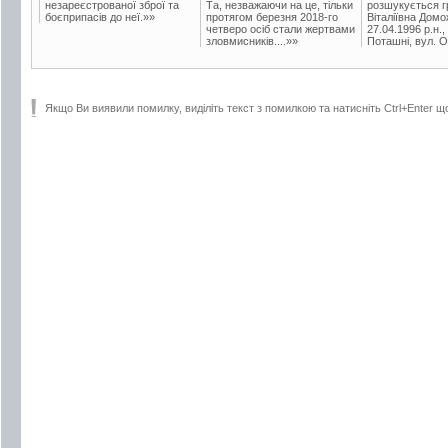
незареєстрованої зброї та
Та, незважаючи на це, тільки
розшукується гр
боєприпасів до неї.»»
протягом березня 2018-го
Віталіївна Домо
четверо осіб стали жертвами
27.04.1996 р.н.,
зловмисників....»»
Поташні, вул. Ос
Якщо Ви виявили помилку, виділіть текст з помилкою та натисніть Ctrl+Enter щ