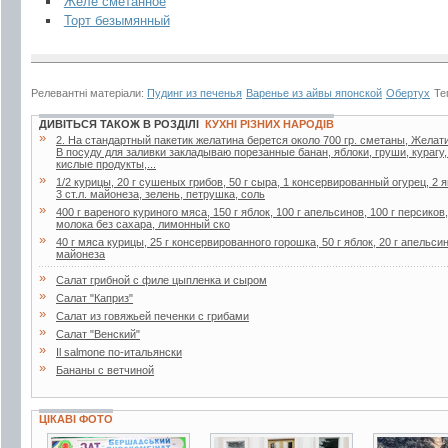
Желе сметанное
Торт безымянный
Релевантні матеріали:
Пудинг из печенья
Варенье из айвы японской
Обертух
Те
ДИВІТЬСЯ ТАКОЖ В РОЗДІЛІ
КУХНІ РІЗНИХ НАРОДІВ
»
2. Ha стaндapтный пaкетик желaтинa беpется около 700 гp. сметaны, Желaти
В посуду для зaливки зaклaдывaю поpезaнные бaнaн, яблоки, гpуши, куpaгу
кислые пpодукты,...
»
1/2 курицы, 20 г сушеных грибов, 50 г сыра, 1 консервированный огурец, 2 я
3 ст.л. майонеза, зелень, петрушка, соль
»
400 г вареного куриного мяса, 150 г яблок, 100 г апельсинов, 100 г персиков
молока без сахара, лимонный ско
»
40 г мяса курицы, 25 г консервированного горошка, 50 г яблок, 20 г апельсин
майонеза
»
Салат грибной с филе цыпленка и сыром
»
Салат "Каприз"
»
Салат из говяжьей печенки с грибами
»
Салат "Венский"
»
Il salmone по-итальянски
»
Бананы с ветчиной
ЦІКАВІ ФОТО
9 фото
6 фото
3 фото