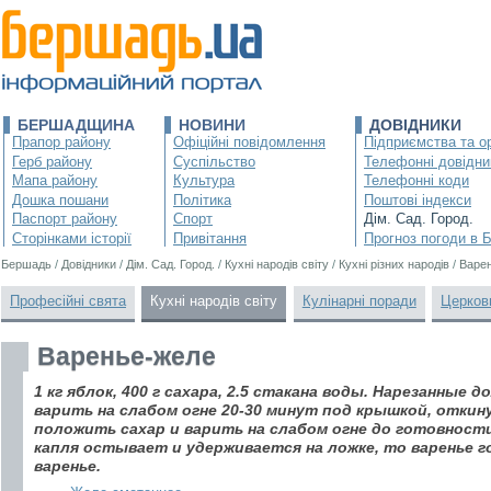
БЕРШАДЩИНА
НОВИНИ
ДОВІДНИКИ
Прапор району
Офіційні повідомлення
Підприємства та ор
Герб району
Суспільство
Телефонні довідни
Мапа району
Культура
Телефонні коди
Дошка пошани
Політика
Поштові індекси
Паспорт району
Спорт
Дім. Сад. Город.
Сторінками історії
Привітання
Прогноз погоди в 
Бершадь
/
Довідники
/
Дім. Сад. Город.
/
Кухні народів світу
/
Кухні різних народів
/
Варе
Професійні свята
Кухні народів світу
Кулінарні поради
Церков
Варенье-желе
1 кг яблок, 400 г сахара, 2.5 стакана воды. Нарезанные 
варить на слабом огне 20-30 минут под крышкой, откин
положить сахар и варить на слабом огне до готовности
капля остывает и удерживается на ложке, то варенье г
варенье.