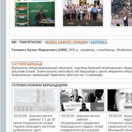
МИ - ПАМ’ЯТАЄМО - «
КНИГА ПАМ’ЯТІ УКРАЇНИ
» /
БИРЛІВКА
Галамага Архип Федорович (1905)
1905 р., українець, службовець. Мобілізов
З ІСТОРІЇ БЕРШАДІ
Виконуючи інтернаціональний обов'язок, трудящі Бершаді неодноразово збир
військам Іспанії. Значні кошти надходили від бершадців у фонд зміцнення обор
добровільних організацій Червоного Хреста та Тсоавіахіму.
ГОЛОВНІ НОВИНИ БЕРШАДЩИНИ
06.04.18
Шановні жителі
02.04.18
Шановні жителі
25.03.18
Берш
району! З 1 до 30
району!
відді
квітня Національна поліція
Неодноразово працівники
Головного упра
України проводить місячник
Бершадського відділу поліції
національної пол
добровільної здачі
повідомляли про шахраїв.
Вінницькій обла