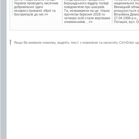
України проводить місячник
Бершадського відділу поліції
національної пол
добровільної здачі
повідомляли про шахраїв.
Вінницькій обла
незареєстрованої зброї та
Та, незважаючи на це, тільки
розшукується гр
боєприпасів до неї.»»
протягом березня 2018-го
Віталіївна Домо
четверо осіб стали жертвами
27.04.1996 р.н.,
зловмисників....»»
Поташні, вул. Ос
Якщо Ви виявили помилку, виділіть текст з помилкою та натисніть Ctrl+Enter щ