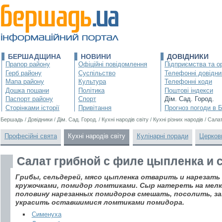
БЕРШАДЩИНА
НОВИНИ
ДОВІДНИКИ
Прапор району
Офіційні повідомлення
Підприємства та ор
Герб району
Суспільство
Телефонні довідни
Мапа району
Культура
Телефонні коди
Дошка пошани
Політика
Поштові індекси
Паспорт району
Спорт
Дім. Сад. Город.
Сторінками історії
Привітання
Прогноз погоди в 
Бершадь
/
Довідники
/
Дім. Сад. Город.
/
Кухні народів світу
/
Кухні різних народів
/
Салат
Професійні свята
Кухні народів світу
Кулінарні поради
Церков
Салат грибной с филе цыпленка и
Грибы, сельдерей, мясо цыпленка отварить и нарезать
кружочками, помидор ломтиками. Сыр натереть на мелк
половину нарезанных помидоров смешать, посолить, за
украсить оставшимися ломтиками помидора.
Сименуха