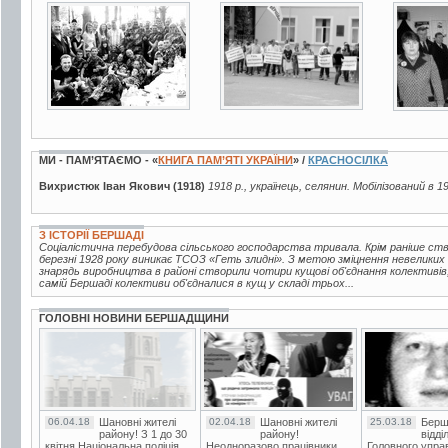
3 фото
2 фото
3 фот
МИ - ПАМ’ЯТАЄМО - «
КНИГА ПАМ’ЯТІ УКРАЇНИ
» /
КРАСНОСІЛКА
Вихристюк Іван Якович (1918)
1918 р., українець, селянин. Мобілізований в 1
З ІСТОРІЇ БЕРШАДІ
Соціалістична перебудова сільського господарства тривала. Крім раніше ств
березні 1928 року виникає ТСОЗ «Геть злидні». З метою зміцнення невелики
знарядь виробництва в районі створили чотири кущові об'єднання колективів
самій Бершаді колективи об'єдналися в кущ у складі трьох...
ГОЛОВНІ НОВИНИ БЕРШАДЩИНИ
06.04.18
Шановні жителі
02.04.18
Шановні жителі
25.03.18
Берш
району! З 1 до 30
району!
відді
квітня Національна поліція
Неодноразово працівники
Головного упра