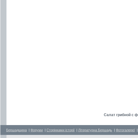
Салат грибной с 
Бершадщина
|
Форуми
|
Сторінками історії
|
Літературна Бершадь
|
Фотогалереї