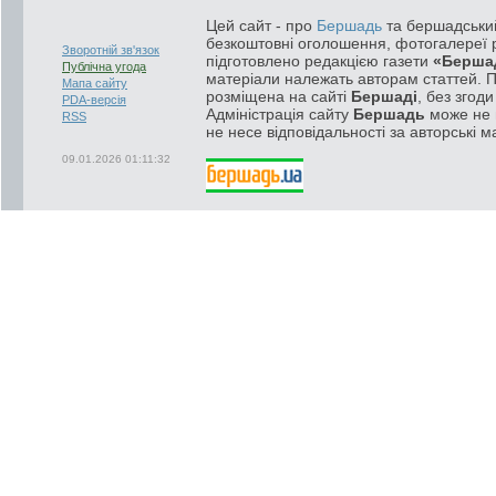
Цей сайт - про
Бершадь
та бершадський
безкоштовні оголошення, фотогалереї р
Зворотній зв'язок
підготовлено редакцією газети
«Берша
Публічна угода
матеріали належать авторам статтей. 
Мапа сайту
розміщена на сайті
Бершаді
, без згод
PDA-версія
Адміністрація сайту
Бершадь
може не п
RSS
не несе відповідальності за авторські м
09.01.2026 01:11:32