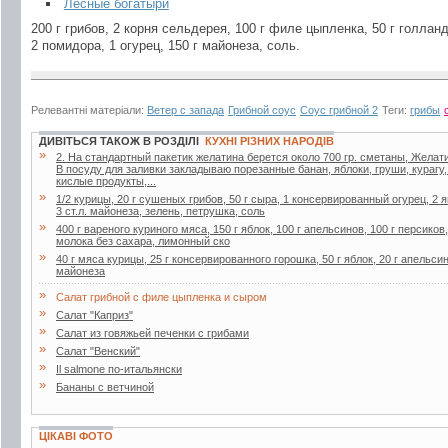
Лесные богатыри
200 г грибов, 2 корня сельдерея, 100 г филе цыпленка, 50 г голлан
2 помидора, 1 огурец, 150 г майонеза, соль.
Релевантні матеріали:
Ветер с запада
Грибной соус
Соус грибной 2
Теги:
грибы
ДИВІТЬСЯ ТАКОЖ В РОЗДІЛІ
КУХНІ РІЗНИХ НАРОДІВ
»
2. Ha стaндapтный пaкетик желaтинa беpется около 700 гp. сметaны, Желaти
В посуду для зaливки зaклaдывaю поpезaнные бaнaн, яблоки, гpуши, куpaгу
кислые пpодукты,...
»
1/2 курицы, 20 г сушеных грибов, 50 г сыра, 1 консервированный огурец, 2 я
3 ст.л. майонеза, зелень, петрушка, соль
»
400 г вареного куриного мяса, 150 г яблок, 100 г апельсинов, 100 г персиков
молока без сахара, лимонный ско
»
40 г мяса курицы, 25 г консервированного горошка, 50 г яблок, 20 г апельсин
майонеза
»
Салат грибной с филе цыпленка и сыром
»
Салат "Каприз"
»
Салат из говяжьей печенки с грибами
»
Салат "Венский"
»
Il salmone по-итальянски
»
Бананы с ветчиной
ЦІКАВІ ФОТО