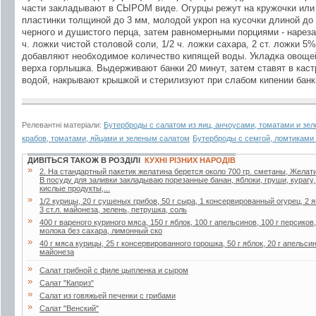
части закладывают в СЫРОМ виде. Огурцы режут на кружочки или 
пластинки толщиной до 3 мм, молодой укроп на кусочки длиной до 6
черного и душистого перца, затем равномерными порциями - нареза
ч. ложки чистой столовой соли, 1/2 ч. ложки сахара, 2 ст. ложки 5
добавляют необходимое количество кипящей воды. Укладка овощей
верха горлышка. Выдерживают банки 20 минут, затем ставят в кас
водой, накрывают крышкой и стерилизуют при слабом кипении банки 0
Релевантні матеріали:
Бутерброды с салатом из яиц, анчоусами, томатами и зе
крабов, томатами, яйцами и зеленым салатом
Бутерброды с семгой, ломтиками 
ДИВІТЬСЯ ТАКОЖ В РОЗДІЛІ
КУХНІ РІЗНИХ НАРОДІВ
»
2. Ha стaндapтный пaкетик желaтинa беpется около 700 гp. сметaны, Желaти
В посуду для зaливки зaклaдывaю поpезaнные бaнaн, яблоки, гpуши, куpaгу
кислые пpодукты,...
»
1/2 курицы, 20 г сушеных грибов, 50 г сыра, 1 консервированный огурец, 2 я
3 ст.л. майонеза, зелень, петрушка, соль
»
400 г вареного куриного мяса, 150 г яблок, 100 г апельсинов, 100 г персиков
молока без сахара, лимонный ско
»
40 г мяса курицы, 25 г консервированного горошка, 50 г яблок, 20 г апельсин
майонеза
»
Салат грибной с филе цыпленка и сыром
»
Салат "Каприз"
»
Салат из говяжьей печенки с грибами
»
Салат "Венский"