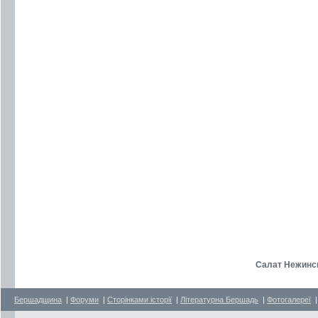
Салат Нежински
Бершадщина
|
Форуми
|
Сторінками історії
|
Літературна Бершадь
|
Фотогалереї