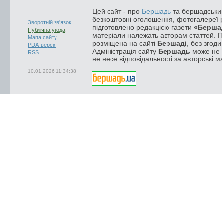
Цей сайт - про
Бершадь
та бершадський
безкоштовні оголошення, фотогалереї р
Зворотній зв'язок
підготовлено редакцією газети
«Берша
Публічна угода
матеріали належать авторам статтей. 
Мапа сайту
розміщена на сайті
Бершаді
, без згод
PDA-версія
Адміністрація сайту
Бершадь
може не п
RSS
не несе відповідальності за авторські м
10.01.2026 11:34:38