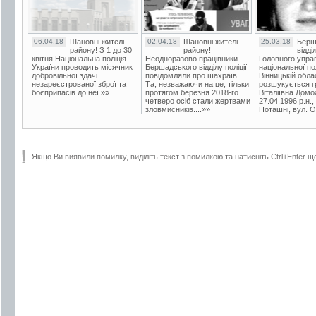
06.04.18
Шановні жителі
02.04.18
Шановні жителі
25.03.18
Берш
району! З 1 до 30
району!
відді
квітня Національна поліція
Неодноразово працівники
Головного упра
України проводить місячник
Бершадського відділу поліції
національної пол
добровільної здачі
повідомляли про шахраїв.
Вінницькій обла
незареєстрованої зброї та
Та, незважаючи на це, тільки
розшукується гр
боєприпасів до неї.»»
протягом березня 2018-го
Віталіївна Домо
четверо осіб стали жертвами
27.04.1996 р.н.,
зловмисників....»»
Поташні, вул. Ос
Якщо Ви виявили помилку, виділіть текст з помилкою та натисніть Ctrl+Enter щ