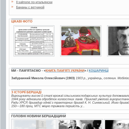
»
Il salmone по-итальянски
»
Бананы с ветчиной
ЦІКАВІ ФОТО
3 фото
8 фото
3 фото
МИ - ПАМ’ЯТАЄМО - «
КНИГА ПАМ’ЯТІ УКРАЇНИ
» /
КОШАРИНЦІ
Забуранний Микола Олексійович (1903)
1903 р., українець, селянин. Мобілі
З ІСТОРІЇ БЕРШАДІ
Вирощувати високі й сталі врожаї сільськогосподарських культур допомагал
1944 року відновила обробіток колгоспних ланів. Приклад умілого використан
Ради УРСР, бригадир однієї з тракторних бригад К. Н. Синявський. Його брига
150—180 проц. МТС міцно тримала першість у...
ГОЛОВНІ НОВИНИ БЕРШАДЩИНИ