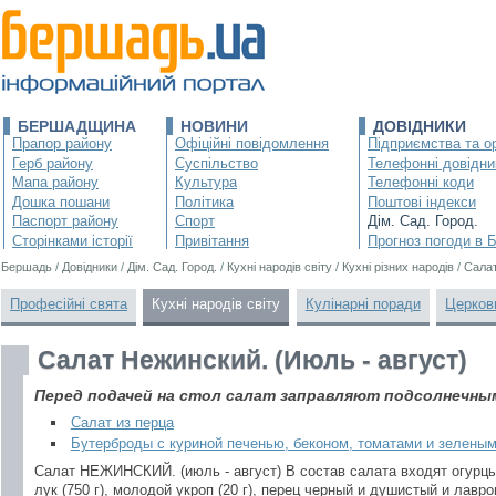
БЕРШАДЩИНА
НОВИНИ
ДОВІДНИКИ
Прапор району
Офіційні повідомлення
Підприємства та ор
Герб району
Суспільство
Телефонні довідни
Мапа району
Культура
Телефонні коди
Дошка пошани
Політика
Поштові індекси
Паспорт району
Спорт
Дім. Сад. Город.
Сторінками історії
Привітання
Прогноз погоди в 
Бершадь
/
Довідники
/
Дім. Сад. Город.
/
Кухні народів світу
/
Кухні різних народів
/
Салат
Професійні свята
Кухні народів світу
Кулінарні поради
Церков
Салат Нежинский. (Июль - август)
Перед подачей на стол салат заправляют подсолнечны
Салат из перца
Бутерброды с куриной печенью, беконом, томатами и зелены
Салат НЕЖИНСКИЙ. (июль - август) В состав салата входят огурцы 
лук (750 г), молодой укроп (20 г), перец черный и душистый и лавро