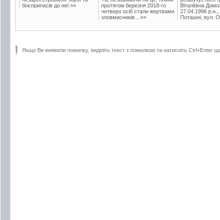
боєприпасів до неї.»»
протягом березня 2018-го
Віталіївна Домо
четверо осіб стали жертвами
27.04.1996 р.н.,
зловмисників....»»
Поташні, вул. Ос
Якщо Ви виявили помилку, виділіть текст з помилкою та натисніть Ctrl+Enter щ