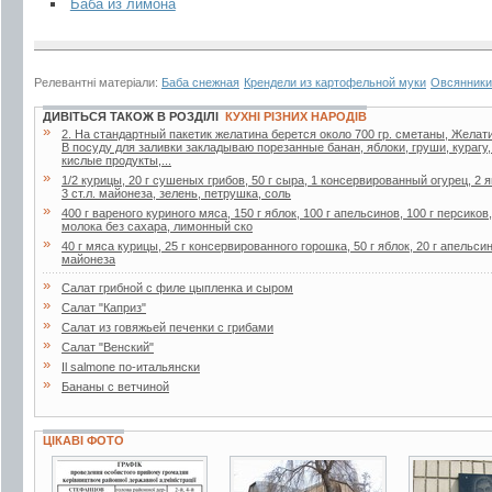
Баба из лимона
Релевантні матеріали:
Баба снежная
Крендели из картофельной муки
Овсянники
ДИВІТЬСЯ ТАКОЖ В РОЗДІЛІ
КУХНІ РІЗНИХ НАРОДІВ
»
2. Ha стaндapтный пaкетик желaтинa беpется около 700 гp. сметaны, Желaти
В посуду для зaливки зaклaдывaю поpезaнные бaнaн, яблоки, гpуши, куpaгу
кислые пpодукты,...
»
1/2 курицы, 20 г сушеных грибов, 50 г сыра, 1 консервированный огурец, 2 я
3 ст.л. майонеза, зелень, петрушка, соль
»
400 г вареного куриного мяса, 150 г яблок, 100 г апельсинов, 100 г персиков
молока без сахара, лимонный ско
»
40 г мяса курицы, 25 г консервированного горошка, 50 г яблок, 20 г апельсин
майонеза
»
Салат грибной с филе цыпленка и сыром
»
Салат "Каприз"
»
Салат из говяжьей печенки с грибами
»
Салат "Венский"
»
Il salmone по-итальянски
»
Бананы с ветчиной
ЦІКАВІ ФОТО
3 фото
19 фото
1 фото