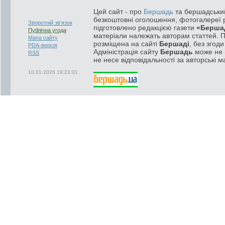
Цей сайт - про
Бершадь
та бершадський
безкоштовні оголошення, фотогалереї р
Зворотній зв'язок
підготовлено редакцією газети
«Берша
Публічна угода
матеріали належать авторам статтей. 
Мапа сайту
розміщена на сайті
Бершаді
, без згод
PDA-версія
Адміністрація сайту
Бершадь
може не п
RSS
не несе відповідальності за авторські м
10.01.2026 19:23:01