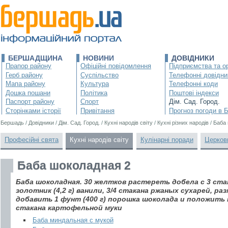
БЕРШАДЩИНА
НОВИНИ
ДОВІДНИКИ
Прапор району
Офіційні повідомлення
Підприємства та ор
Герб району
Суспільство
Телефонні довідни
Мапа району
Культура
Телефонні коди
Дошка пошани
Політика
Поштові індекси
Паспорт району
Спорт
Дім. Сад. Город.
Сторінками історії
Привітання
Прогноз погоди в 
Бершадь
/
Довідники
/
Дім. Сад. Город.
/
Кухні народів світу
/
Кухні різних народів
/
Баба
Професійні свята
Кухні народів світу
Кулінарні поради
Церков
Баба шоколадная 2
Баба шоколадная. 30 желтков растереть добела с 3 ста
золотник (4,2 г) ванили, 3/4 стакана ржаных сухарей, ра
добавить 1 фунт (400 г) порошка шоколада и положить 
стакана картофельной муки
Баба миндальная с мукой