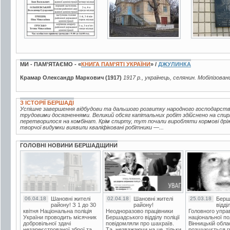
МИ - ПАМ’ЯТАЄМО - «
КНИГА ПАМ’ЯТІ УКРАЇНИ
» /
ДЖУЛИНКА
Крамар Олександр Маркович (1917)
1917 р., українець, селянин. Мобілізован
З ІСТОРІЇ БЕРШАДІ
Успішне завершення відбудови та дальшого розвитку народного господарств
трудовими досягненнями. Великий обсяг капітальних робіт здійснено на спир
перетворилося на комбінат. Крім спирту, тут почали виробляти кормові дріжд
творчої видумки виявили кваліфіковані робітники —...
ГОЛОВНІ НОВИНИ БЕРШАДЩИНИ
06.04.18
Шановні жителі
02.04.18
Шановні жителі
25.03.18
Берш
району! З 1 до 30
району!
відді
квітня Національна поліція
Неодноразово працівники
Головного упра
України проводить місячник
Бершадського відділу поліції
національної пол
добровільної здачі
повідомляли про шахраїв.
Вінницькій обла
незареєстрованої зброї та
Та, незважаючи на це, тільки
розшукується гр