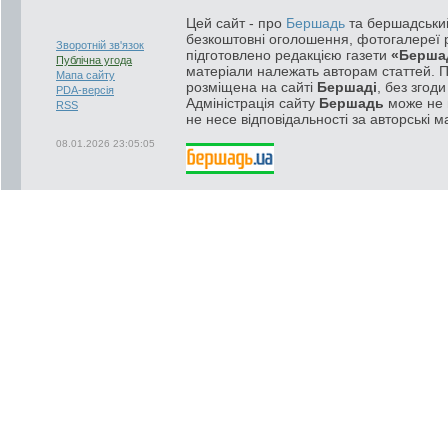
Цей сайт - про
Бершадь
та бершадський
безкоштовні оголошення, фотогалереї р
Зворотній зв'язок
підготовлено редакцією газети
«Берша
Публічна угода
матеріали належать авторам статтей. 
Мапа сайту
розміщена на сайті
Бершаді
, без згод
PDA-версія
Адміністрація сайту
Бершадь
може не п
RSS
не несе відповідальності за авторські м
08.01.2026 23:05:05