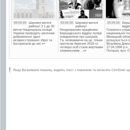
06.04.18
Шановні жителі
02.04.18
Шановні жителі
25.03.18
Берш
району! З 1 до 30
району!
відді
квітня Національна поліція
Неодноразово працівники
Головного упра
України проводить місячник
Бершадського відділу поліції
національної пол
добровільної здачі
повідомляли про шахраїв.
Вінницькій обла
незареєстрованої зброї та
Та, незважаючи на це, тільки
розшукується гр
боєприпасів до неї.»»
протягом березня 2018-го
Віталіївна Домо
четверо осіб стали жертвами
27.04.1996 р.н.,
зловмисників....»»
Поташні, вул. Ос
Якщо Ви виявили помилку, виділіть текст з помилкою та натисніть Ctrl+Enter щ