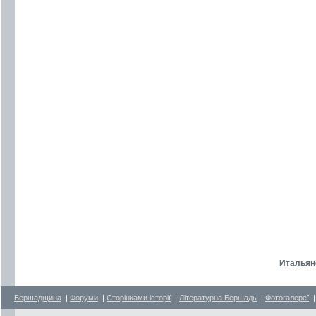
Итальян
Бершадщина
|
Форуми
|
Сторінками історії
|
Літературна Бершадь
|
Фотогалереї