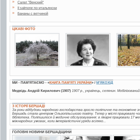
»
Салат "Венский"
»
Il salmone по-итальянски
»
Бананы с ветчиной
ЦІКАВІ ФОТО
73 фото
2 фото
9 фото
МИ - ПАМ’ЯТАЄМО - «
КНИГА ПАМ’ЯТІ УКРАЇНИ
» /
М'ЯКОХІД
Медвідь Андрій Кирилович (1907)
1907 р., українець, селянин. Мобілізований
З ІСТОРІЇ БЕРШАДІ
За роки відбудови народного господарства зросло політичне та економічне зна
Бершадь стала центром Ольгопільського повіту. Тепер у місті працювало чот
бібліотека. Поліпшилося й медичне обслуговування: в лікарні працювали 17 ме
міжнародних умовах, коли імперіалістичні уряди всіляко...
ГОЛОВНІ НОВИНИ БЕРШАДЩИНИ