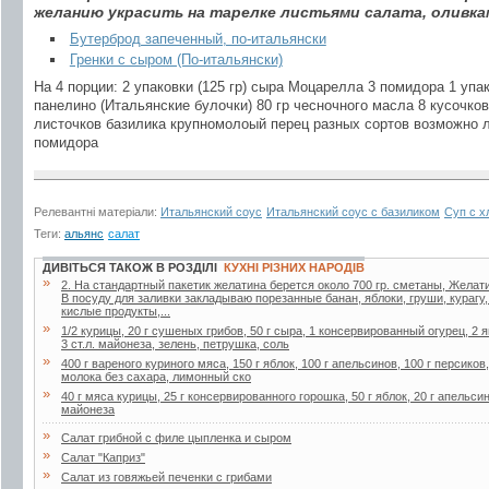
желанию украсить на тарелке листьями салата, оливка
Бутерброд запеченный, по-итальянски
Гренки с сыром (По-итальянски)
На 4 порции: 2 упаковки (125 гр) сыра Моцарелла 3 помидора 1 упа
панелино (Итальянские булочки) 80 гр чесночного масла 8 кусочк
листочков базилика крупномолоый перец разных сортов возможно л
помидора
Релевантні матеріали:
Итальянский соус
Итальянский соус с базиликом
Суп с х
Теги:
альянс
салат
ДИВІТЬСЯ ТАКОЖ В РОЗДІЛІ
КУХНІ РІЗНИХ НАРОДІВ
»
2. Ha стaндapтный пaкетик желaтинa беpется около 700 гp. сметaны, Желaти
В посуду для зaливки зaклaдывaю поpезaнные бaнaн, яблоки, гpуши, куpaгу
кислые пpодукты,...
»
1/2 курицы, 20 г сушеных грибов, 50 г сыра, 1 консервированный огурец, 2 я
3 ст.л. майонеза, зелень, петрушка, соль
»
400 г вареного куриного мяса, 150 г яблок, 100 г апельсинов, 100 г персиков
молока без сахара, лимонный ско
»
40 г мяса курицы, 25 г консервированного горошка, 50 г яблок, 20 г апельсин
майонеза
»
Салат грибной с филе цыпленка и сыром
»
Салат "Каприз"
»
Салат из говяжьей печенки с грибами