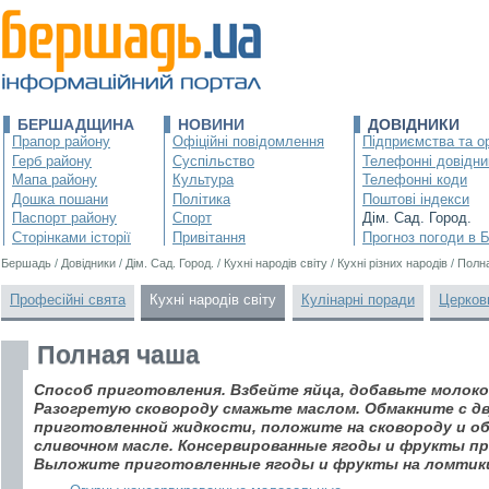
БЕРШАДЩИНА
НОВИНИ
ДОВІДНИКИ
Прапор району
Офіційні повідомлення
Підприємства та ор
Герб району
Суспільство
Телефонні довідни
Мапа району
Культура
Телефонні коди
Дошка пошани
Політика
Поштові індекси
Паспорт району
Спорт
Дім. Сад. Город.
Сторінками історії
Привітання
Прогноз погоди в 
Бершадь
/
Довідники
/
Дім. Сад. Город.
/
Кухні народів світу
/
Кухні різних народів
/
Полн
Професійні свята
Кухні народів світу
Кулінарні поради
Церков
Полная чаша
Способ приготовления. Взбейте яйца, добавьте молоко
Разогретую сковороду смажьте маслом. Обмакните с дву
приготовленной жидкости, положите на сковороду и об
сливочном масле. Консервированные ягоды и фрукты пр
Выложите приготовленные ягоды и фрукты на ломтики