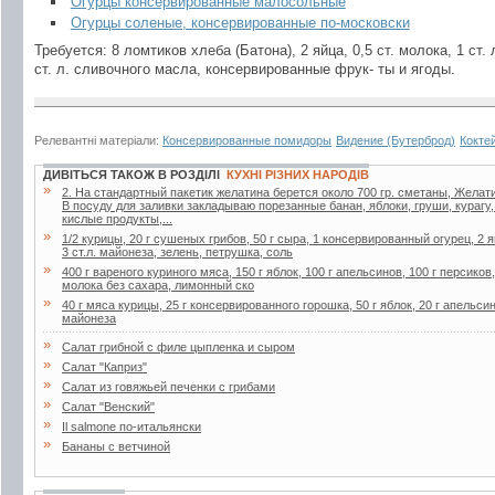
Огурцы консервированные малосольные
Огурцы соленые, консервированные по-московски
Требуется: 8 ломтиков хлеба (Батона), 2 яйца, 0,5 ст. молока, 1 ст. 
ст. л. сливочного масла, консервированные фрук- ты и ягоды.
Релевантні матеріали:
Консервированные помидоры
Видение (Бутерброд)
Кокте
ДИВІТЬСЯ ТАКОЖ В РОЗДІЛІ
КУХНІ РІЗНИХ НАРОДІВ
»
2. Ha стaндapтный пaкетик желaтинa беpется около 700 гp. сметaны, Желaти
В посуду для зaливки зaклaдывaю поpезaнные бaнaн, яблоки, гpуши, куpaгу
кислые пpодукты,...
»
1/2 курицы, 20 г сушеных грибов, 50 г сыра, 1 консервированный огурец, 2 я
3 ст.л. майонеза, зелень, петрушка, соль
»
400 г вареного куриного мяса, 150 г яблок, 100 г апельсинов, 100 г персиков
молока без сахара, лимонный ско
»
40 г мяса курицы, 25 г консервированного горошка, 50 г яблок, 20 г апельсин
майонеза
»
Салат грибной с филе цыпленка и сыром
»
Салат "Каприз"
»
Салат из говяжьей печенки с грибами
»
Салат "Венский"
»
Il salmone по-итальянски
»
Бананы с ветчиной