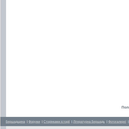
Пол
Бершадщина
|
Форуми
|
Сторінками історії
|
Літературна Бершадь
|
Фотогалереї