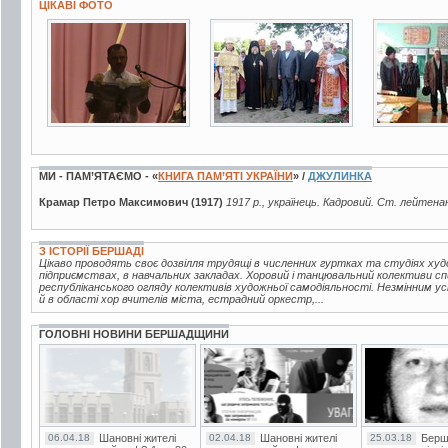
ЦІКАВІ ФОТО
7 фото
3 фото
3 фото
МИ - ПАМ’ЯТАЄМО - «
КНИГА ПАМ’ЯТІ УКРАЇНИ
» /
ДЖУЛИНКА
Крамар Петро Максимович (1917)
1917 р., українець. Кадровий. Ст. лейтена
З ІСТОРІЇ БЕРШАДІ
Цікаво проводять своє дозвілля трудящі в численних гуртках та студіях худож
підприємствах, в навчальних закладах. Хоровий і танцювальний колективи 
республіканського огляду колективів художньої самодіяльності. Незмінним ус
й в області хор вчителів міста, естрадний оркестр,...
ГОЛОВНІ НОВИНИ БЕРШАДЩИНИ
06.04.18
Шановні жителі
02.04.18
Шановні жителі
25.03.18
Берш