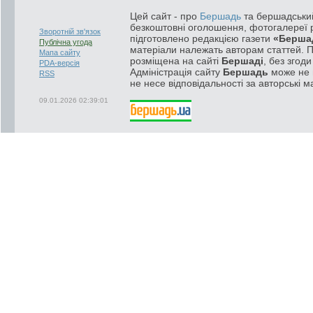
Цей сайт - про
Бершадь
та бершадський
безкоштовні оголошення, фотогалереї р
Зворотній зв'язок
підготовлено редакцією газети
«Берша
Публічна угода
матеріали належать авторам статтей. 
Мапа сайту
розміщена на сайті
Бершаді
, без згод
PDA-версія
Адміністрація сайту
Бершадь
може не п
RSS
не несе відповідальності за авторські м
09.01.2026 02:39:01