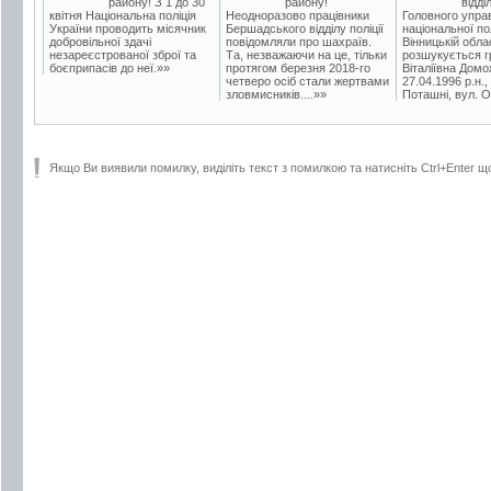
району! З 1 до 30
району!
відді
квітня Національна поліція
Неодноразово працівники
Головного упра
України проводить місячник
Бершадського відділу поліції
національної пол
добровільної здачі
повідомляли про шахраїв.
Вінницькій обла
незареєстрованої зброї та
Та, незважаючи на це, тільки
розшукується гр
боєприпасів до неї.»»
протягом березня 2018-го
Віталіївна Домо
четверо осіб стали жертвами
27.04.1996 р.н.,
зловмисників....»»
Поташні, вул. Ос
Якщо Ви виявили помилку, виділіть текст з помилкою та натисніть Ctrl+Enter щ