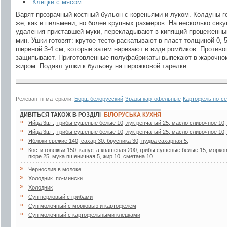
Клецки с мясом
Варят прозрачный костный бульон с кореньями и луком. Колдуны го
же, как и пельмени, но более крупных размеров. На несколько сек
удаления приставшей муки, перекладывают в кипящий процеженный 
мин. Ушки готовят: крутое тесто раскатывают в пласт толщиной 0, 
шириной 3-4 см, которые затем нарезают в виде ромбиков. Против
защипывают. Приготовленные полуфабрикаты выпекают в жарочном
жиром. Подают ушки к бульону на пирожковой тарелке.
Релевантні матеріали:
Борщ белорусский
Зразы картофельные
Картофель по-с
ДИВІТЬСЯ ТАКОЖ В РОЗДІЛІ
БІЛОРУСЬКА КУХНЯ
»
Яйца 3шт., грибы сушеные белые 10, лук репчатый 25, масло сливочное 10,
»
Яйца 3шт., грибы сушеные белые 10, лук репчатый 25, масло сливочное 10,
»
Яблоки свежие 140, сахар 30, брусника 30, пудра сахарная 5,
»
Кости говяжьи 150, капуста квашеная 200, грибы сушеные белые 15, морковь
пюре 25, мука пшеничная 5, жир 10, сметана 10.
»
Чернослив в молоке
»
Холодник_по-мински
»
Холодник
»
Суп перловый с грибами
»
Суп молочный с морковью и картофелем
»
Суп молочный с картофельными клецками