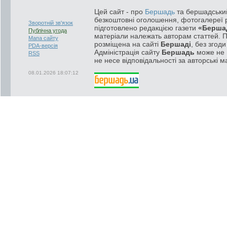
Цей сайт - про
Бершадь
та бершадський
безкоштовні оголошення, фотогалереї р
Зворотній зв'язок
підготовлено редакцією газети
«Берша
Публічна угода
матеріали належать авторам статтей. 
Мапа сайту
розміщена на сайті
Бершаді
, без згод
PDA-версія
Адміністрація сайту
Бершадь
може не п
RSS
не несе відповідальності за авторські м
08.01.2026 18:07:12