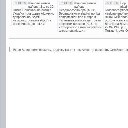
06.04.18
Шановні жителі
02.04.18
Шановні жителі
25.03.18
Берш
району! З 1 до 30
району!
відді
квітня Національна поліція
Неодноразово працівники
Головного упра
України проводить місячник
Бершадського відділу поліції
національної пол
добровільної здачі
повідомляли про шахраїв.
Вінницькій обла
незареєстрованої зброї та
Та, незважаючи на це, тільки
розшукується гр
боєприпасів до неї.»»
протягом березня 2018-го
Віталіївна Домо
четверо осіб стали жертвами
27.04.1996 р.н.,
зловмисників....»»
Поташні, вул. Ос
Якщо Ви виявили помилку, виділіть текст з помилкою та натисніть Ctrl+Enter щ