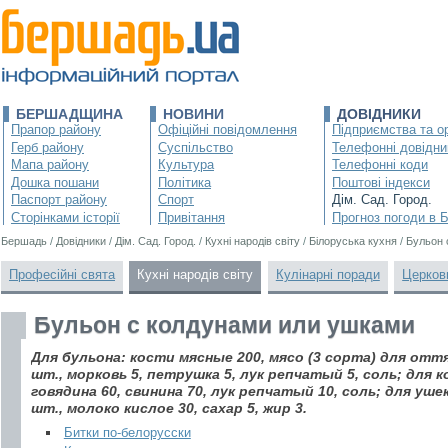
БЕРШАДЩИНА
НОВИНИ
ДОВІДНИКИ
Прапор району
Офіційні повідомлення
Підприємства та ор
Герб району
Суспільство
Телефонні довідни
Мапа району
Культура
Телефонні коди
Дошка пошани
Політика
Поштові індекси
Паспорт району
Спорт
Дім. Сад. Город.
Сторінками історії
Привітання
Прогноз погоди в 
Бершадь
/
Довідники
/
Дім. Сад. Город.
/
Кухні народів світу
/
Білоруська кухня
/
Бульон 
Професійні свята
Кухні народів світу
Кулінарні поради
Церков
Бульон с колдунами или ушками
Для бульона: кости мясные 200, мясо (3 сорта) для оття
шт., морковь 5, петрушка 5, лук репчатый 5, соль; для ко
говядина 60, свинина 70, лук репчатый 10, соль; для ушек
шт., молоко кислое 30, сахар 5, жир 3.
Битки по-белорусски