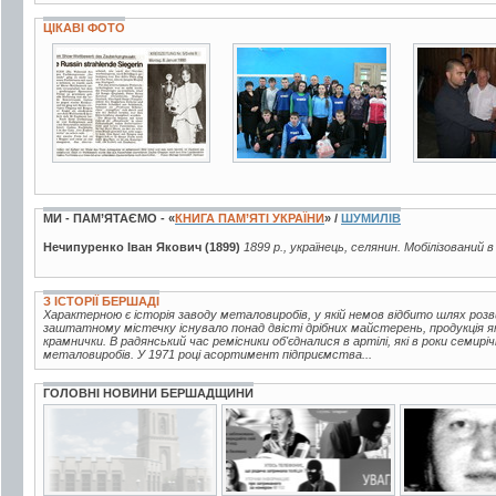
ЦІКАВІ ФОТО
20 фото
2 фото
3 фото
МИ - ПАМ’ЯТАЄМО - «
КНИГА ПАМ’ЯТІ УКРАЇНИ
» /
ШУМИЛІВ
Нечипуренко Іван Якович (1899)
1899 р., українець, селянин. Мобілізований в
З ІСТОРІЇ БЕРШАДІ
Характерною є історія заводу металовиробів, у якій немов відбито шлях розв
заштатному містечку існувало понад двісті дрібних майстерень, продукція яки
крамнички. В радянський час ремісники об'єдналися в артілі, які в роки семирі
металовиробів. У 1971 році асортимент підприємства...
ГОЛОВНІ НОВИНИ БЕРШАДЩИНИ