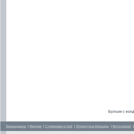
Бульон с кол
Бершадщина
|
Форуми
|
Сторінками історії
|
Літературна Бершадь
|
Фотогалереї