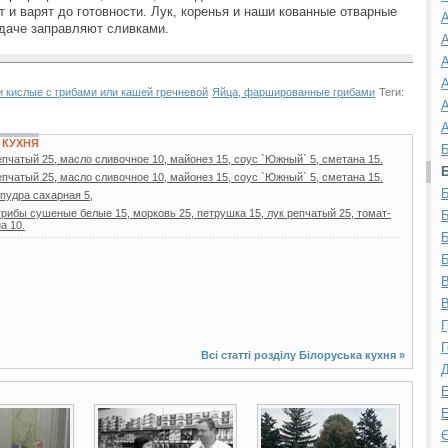
 и варят до готовности. Лук, коренья и наши кованные отварные
А
одаче заправляют сливками.
А
А
А
 кислые с грибами или кашей гречневой
Яйца, фаршированные грибами
Теги:
А
А
 КУХНЯ
Б
епчатый 25, масло сливочное 10, майонез 15, соус `Южный` 5, сметана 15.
епчатый 25, масло сливочное 10, майонез 15, соус `Южный` 5, сметана 15.
Б
 пудра сахарная 5,
грибы сушеные белые 15, морковь 25, петрушка 15, лук репчатый 25, томат-
Б
а 10.
Б
Б
В
В
Г
Г
Всі статті розділу
Білоруська кухня
»
Д
Е
Е
2 фото
19 фото
Є