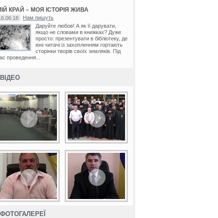
ІЙ КРАЙ – МОЯ ІСТОРІЯ ЖИВА
Нам пишуть
16.06.18
Даруйте любов! А як її дарувати,
якщо не словами в книжках? Дуже
просто: презентувати в бібліотеку, де
юні читачі із захопленням гортають
сторінки творів своїх земляків. Під
ас проведення...
ВІДЕО
ФОТОГАЛЕРЕЇ