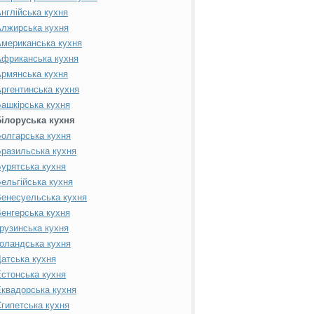
нглійська кухня
лжирська кухня
мериканська кухня
фриканська кухня
рмянська кухня
ргентинська кухня
ашкірська кухня
Білоруська кухня
олгарська кухня
разильська кухня
урятська кухня
ельгійська кухня
енесуельська кухня
енгерська кухня
рузинська кухня
оландська кухня
атська кухня
стонська кухня
квадорська кухня
гипетська кухня