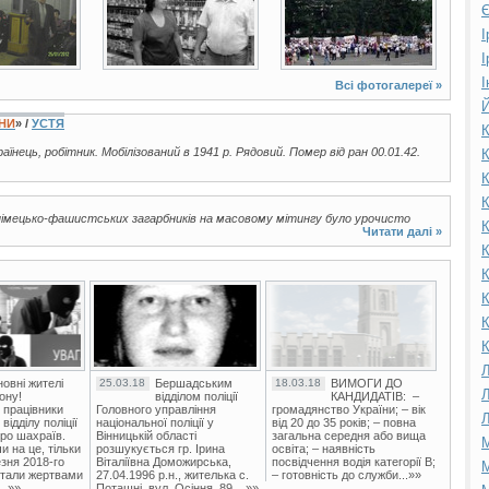
Є
І
І
І
Всі фотогалереї »
Й
ЇНИ
» /
УСТЯ
К
країнець, робітник. Мобілізований в 1941 р. Рядовий. Помер від ран 00.01.42.
К
К
К
д німецько-фашистських загарбників на масовому мітингу було урочисто
К
Читати далі »
К
К
К
К
К
Л
овні жителі
25.03.18
Бершадським
18.03.18
ВИМОГИ ДО
Л
ону!
відділом поліції
КАНДИДАТІВ: –
 працівники
Головного управління
громадянство України; – вік
Л
ідділу поліції
національної поліції у
від 20 до 35 років; – повна
ро шахраїв.
Вінницькій області
загальна середня або вища
М
и на це, тільки
розшукується гр. Ірина
освіта; – наявність
зня 2018-го
Віталіївна Доможирська,
посвідчення водія категорії В;
М
стали жертвами
27.04.1996 р.н., жителька с.
– готовність до служби...»»
..»»
Поташні, вул. Осіння, 89,...»»