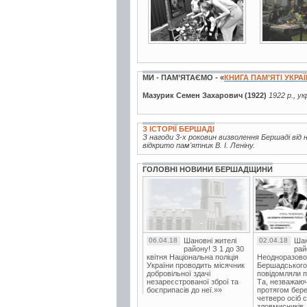
МИ - ПАМ’ЯТАЄМО - «
КНИГА ПАМ’ЯТІ УКРА
Мазурик Семен Захарович (1922)
1922 р., у
З ІСТОРІЇ БЕРШАДІ
З нагоди 3-х роковин визволення Бершаді ві
відкрито пам'ятник В. І. Леніну.
ГОЛОВНІ НОВИНИ БЕРШАДЩИНИ
06.04.18
Шановні жителі
02.04.18
Шан
району! З 1 до 30
рай
квітня Національна поліція
Неодноразово
України проводить місячник
Бершадського в
добровільної здачі
повідомляли п
незареєстрованої зброї та
Та, незважаюч
боєприпасів до неї.»»
протягом бере
четверо осіб 
зловмисників..