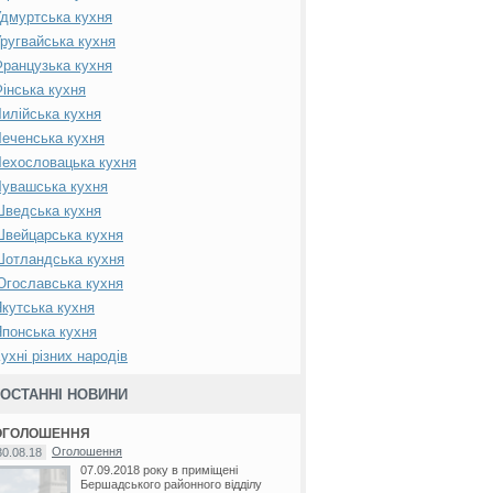
дмуртська кухня
ругвайська кухня
ранцузька кухня
інська кухня
илійська кухня
еченська кухня
ехословацька кухня
увашська кухня
Шведська кухня
вейцарська кухня
Шотландська кухня
гославська кухня
кутська кухня
понська кухня
ухні різних народів
ОСТАННІ НОВИНИ
ОГОЛОШЕННЯ
Оголошення
30.08.18
07.09.2018 року в приміщені
Бершадського районного відділу