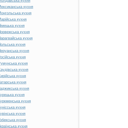
Молдавська кухня
ексиканська кухня
онгольська кухня
арійська кухня
імецька кухня
орвежська кухня
арагвайська кухня
ольська кухня
еруанська кухня
осійська кухня
умунська кухня
аудівська кухня
ирійська кухня
атарська кухня
аджикська кухня
урецька кухня
уркменська кухня
унісська кухня
увінська кухня
збекська кухня
країнська кухня