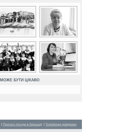
МОЖЕ БУТИ ЦІКАВО
|
Прогноз погоди в Бершаді
|
Телефонні довідники