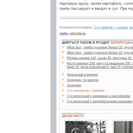
перловую крупу, затем картофель, солят
грибы пассируют и вводят в суп. При п
Релевантні матеріали:
Суп грибной с ушками
Щи
грибы
картофель
ДИВІТЬСЯ ТАКОЖ В РОЗДІЛІ
БІЛОРУСЬКА
»
Яйца 3шт., грибы сушеные белые 10, лук р
»
Яйца 3шт., грибы сушеные белые 10, лук р
»
Яблоки свежие 140, сахар 30, брусника 30,
»
Кости говяжьи 150, капуста квашеная 200, 
пюре 25, мука пшеничная 5, жир 10, сметан
»
Чернослив в молоке
»
Холодник_по-мински
»
Холодник
»
Суп перловый с грибами
»
Суп молочный с морковью и картофелем
»
Суп молочный с картофельными клецками
ЦІКАВІ ФОТО
2 фото
4 фото