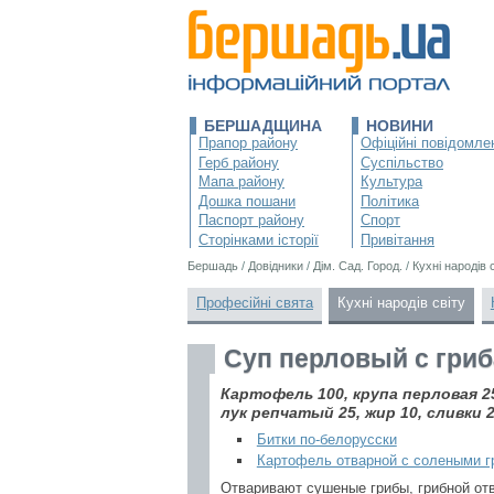
БЕРШАДЩИНА
НОВИНИ
Прапор району
Офіційні повідомле
Герб району
Суспільство
Мапа району
Культура
Дошка пошани
Політика
Паспорт району
Спорт
Сторінками історії
Привітання
Бершадь
/
Довідники
/
Дім. Сад. Город.
/
Кухні народів 
Професійні свята
Кухні народів світу
Суп перловый с гри
Картофель 100, крупа перловая 2
лук репчатый 25, жир 10, сливки 2
Битки по-белорусски
Картофель отварной с солеными г
Отваривают сушеные грибы, грибной от