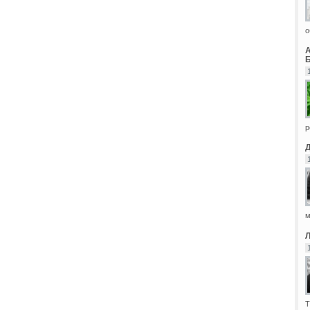
о
Б
р
м
Т