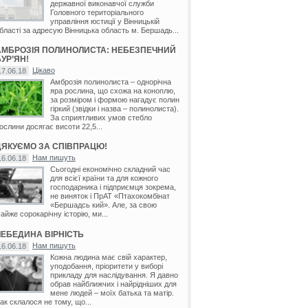
державної виконавчої служби
Головного територіального
управління юстиції у Вінницькій
бласті за адресую Вінницька область м. Бершадь...
АМБРОЗІЯ ПОЛИНОЛИСТА: НЕБЕЗПЕЧНИЙ
УР’ЯН!
Цікаво
17.06.18
Амброзія полинолиста – однорічна
яра рослина, що схожа на коноплю,
за розміром і формою нагадує полин
гіркий (звідки і назва – полинолиста).
За сприятливих умов стебло
ослини досягає висоти 22,5...
ДЯКУЄМО ЗА СПІВПРАЦЮ!
Нам пишуть
16.06.18
Сьогодні економічно складний час
для всієї країни та для кожного
господарника і підприємця зокрема,
не виняток і ПрАТ «Птахокомбінат
«Бершадсь кий». Але, за свою
айже сорокарічну історію, ми...
ЛЕБЕДИНА ВІРНІСТЬ
Нам пишуть
16.06.18
Кожна людина має свій характер,
уподобання, пріоритети у виборі
прикладу для наслідування. Я давно
обрав найближчих і найрідніших для
мене людей – моїх батька та матір.
ак склалося не тому, що...