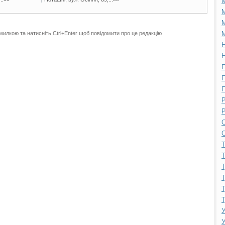
М
М
милкою та натисніть Ctrl+Enter щоб повідомити про це редакцію
М
Н
Н
П
П
П
Р
Р
С
С
Т
Т
Т
Т
Т
Т
У
У