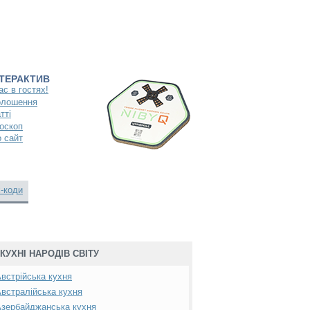
НТЕРАКТИВ
ас в гостях!
олошення
тті
оскоп
 сайт
-коди
КУХНІ НАРОДІВ СВІТУ
встрійська кухня
встралійська кухня
зербайджанська кухня