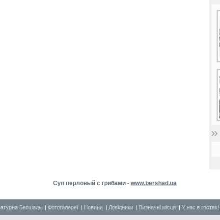
Суп перловый с грибами -
www.bershad.ua
ратурна Бершадь
|
Фотогалереї
|
Новини
|
Довідники
|
Визначні місця
|
У нас в гостях!