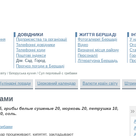
ДОВІДНИКИ
ЖИТТЯ БЕРШАДІ
І
ння
Підприємства та організації
Фотогалереї Бершаді
У н
Телефонні довідники
Відео
Ог
Телефонні коди
Визначні місця району
Ста
Поштові індекси
Персоналії
Гор
Дім. Сад. Город.
Літературна Бершадь
Про
Прогноз погоди в Бершаді
світу
/
Білоруська кухня
/
Суп перловый с грибами
Кулінарні поради
Церковний календар
Валюти країн світу
Штрих
бами
5, грибы белые сушеные 20, морковь 20, петрушка 10,
0, соль.
А
рибами
А
вар процеживают, кипятят, закладывают
А