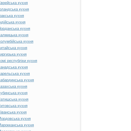
врейська кухня
рландська кухня
ракська кухня
ндійська кухня
орданська кухня
алмицька кухня
олумбійська кухня
итайська кухня
иргизька кухня
омі республіки кухня
анадська кухня
арельська кухня
абардинська кухня
азахська кухня
убинська кухня
атишська кухня
итовська кухня
іванська кухня
ордовська кухня
арокканська кухня