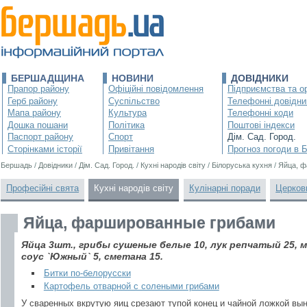
БЕРШАДЩИНА
НОВИНИ
ДОВІДНИКИ
Прапор району
Офіційні повідомлення
Підприємства та ор
Герб району
Суспільство
Телефонні довідни
Мапа району
Культура
Телефонні коди
Дошка пошани
Політика
Поштові індекси
Паспорт району
Спорт
Дім. Сад. Город.
Сторінками історії
Привітання
Прогноз погоди в 
Бершадь
/
Довідники
/
Дім. Сад. Город.
/
Кухні народів світу
/
Білоруська кухня
/
Яйца, 
Професійні свята
Кухні народів світу
Кулінарні поради
Церков
Яйца, фаршированные грибами
Яйца 3шт., грибы сушеные белые 10, лук репчатый 25, м
соус `Южный` 5, сметана 15.
Битки по-белорусски
Картофель отварной с солеными грибами
У сваренных вкрутую яиц срезают тупой конец и чайной ложкой вы