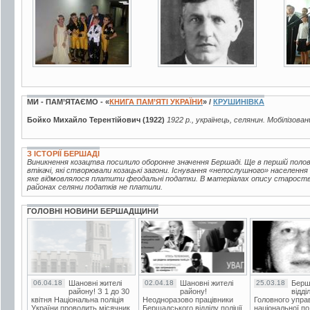
5 фото
3 фото
4 
МИ - ПАМ’ЯТАЄМО - «
КНИГА ПАМ’ЯТІ УКРАЇНИ
» /
КРУШИНІВКА
Бойко Михайло Терентійович (1922)
1922 р., українець, селянин. Мобілізован
З ІСТОРІЇ БЕРШАДІ
Виникнення козацтва посилило оборонне значення Бершаді. Ще в першій половин
втікачі, які створювали козацькі загони. Існування «непослушного» населення
яке відмовлялося платити феодальні податки. В матеріалах опису староства 
районах селяни податків не платили.
ГОЛОВНІ НОВИНИ БЕРШАДЩИНИ
06.04.18
Шановні жителі
02.04.18
Шановні жителі
25.03.18
Берш
району! З 1 до 30
району!
відді
квітня Національна поліція
Неодноразово працівники
Головного упра
України проводить місячник
Бершадського відділу поліції
національної пол