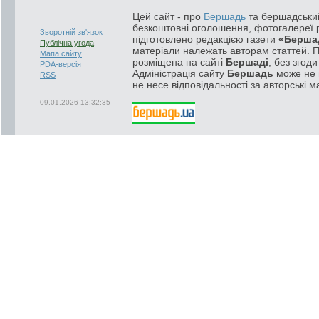
Цей сайт - про
Бершадь
та бершадський
безкоштовні оголошення, фотогалереї р
Зворотній зв'язок
підготовлено редакцією газети
«Берша
Публічна угода
матеріали належать авторам статтей. 
Мапа сайту
розміщена на сайті
Бершаді
, без згод
PDA-версія
Адміністрація сайту
Бершадь
може не п
RSS
не несе відповідальності за авторські м
09.01.2026 13:32:35