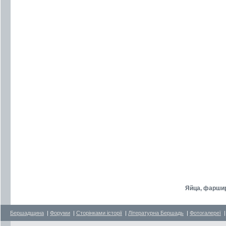
Яйца, фарши
Бершадщина
|
Форуми
|
Сторінками історії
|
Літературна Бершадь
|
Фотогалереї