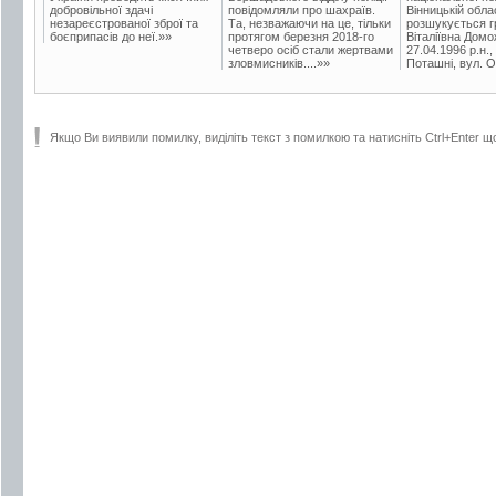
добровільної здачі
повідомляли про шахраїв.
Вінницькій обла
незареєстрованої зброї та
Та, незважаючи на це, тільки
розшукується гр
боєприпасів до неї.»»
протягом березня 2018-го
Віталіївна Домо
четверо осіб стали жертвами
27.04.1996 р.н.,
зловмисників....»»
Поташні, вул. Ос
Якщо Ви виявили помилку, виділіть текст з помилкою та натисніть Ctrl+Enter щ