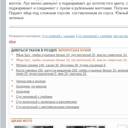
желток. Лук мелко шинкуют и поджаривают до золотистого цвета; с
поджаривают и соединяют с луком и рублеными желтками. Получ
Подают яйца под сложным соусом, составленным из соуса `Южный`
зеленью.
Релевантні матеріали:
Суп грибной с ушками
Суп перловый с грибами
Щи кислые
яйца
ДИВІТЬСЯ ТАКОЖ В РОЗДІЛІ
БІЛОРУСЬКА КУХНЯ
»
Яйца 3шт., грибы сушеные белые 10, лук репчатый 25, масло сливочное 10,
»
Яйца 3шт., грибы сушеные белые 10, лук репчатый 25, масло сливочное 10,
»
Яблоки свежие 140, сахар 30, брусника 30, пудра сахарная 5,
»
Кости говяжьи 150, капуста квашеная 200, грибы сушеные белые 15, морковь
пюре 25, мука пшеничная 5, жир 10, сметана 10.
»
Чернослив в молоке
»
Холодник_по-мински
»
Холодник
»
Суп перловый с грибами
»
Суп молочный с морковью и картофелем
»
Суп молочный с картофельными клецками
ЦІКАВІ ФОТО