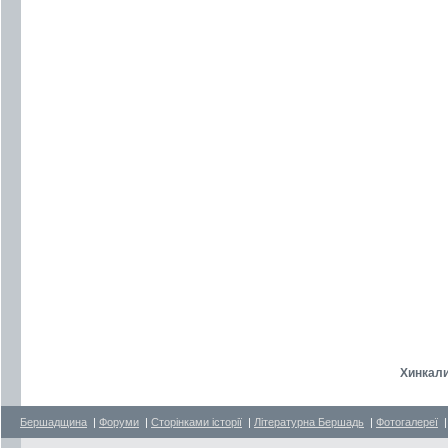
Хинкали
Бершадщина
|
Форуми
|
Сторінками історії
|
Літературна Бершадь
|
Фотогалереї