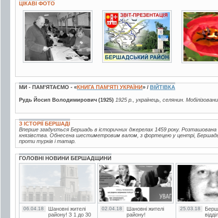
ЦІКАВІ ФОТО
4 фото
6 фото
6 фото
МИ - ПАМ’ЯТАЄМО - «
КНИГА ПАМ’ЯТІ УКРАЇНИ
» /
ВІЙТІВКА
Рудь Йосип Володимирович (1925)
1925 р., українець, селянин. Мобілізовани
З ІСТОРІЇ БЕРШАДІ
Вперше згадується Бершадь в історичних джерелах 1459 року. Розташована 
князівства. Обнесена шестиметровим валом, з фортецею у центрі, Бершад
проти турків і татар.
ГОЛОВНІ НОВИНИ БЕРШАДЩИНИ
06.04.18
Шановні жителі
02.04.18
Шановні жителі
25.03.18
Берш
району! З 1 до 30
району!
відді