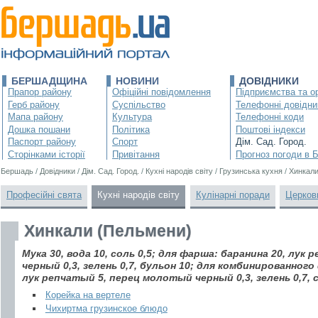
БЕРШАДЩИНА
НОВИНИ
ДОВІДНИКИ
Прапор району
Офіційні повідомлення
Підприємства та ор
Герб району
Суспільство
Телефонні довідни
Мапа району
Культура
Телефонні коди
Дошка пошани
Політика
Поштові індекси
Паспорт району
Спорт
Дім. Сад. Город.
Сторінками історії
Привітання
Прогноз погоди в 
Бершадь
/
Довідники
/
Дім. Сад. Город.
/
Кухні народів світу
/
Грузинська кухня
/
Хинкали
Професійні свята
Кухні народів світу
Кулінарні поради
Церков
Хинкали (Пельмени)
Мука 30, вода 10, соль 0,5; для фарша: баранина 20, лу
черный 0,3, зелень 0,7, бульон 10; для комбинированного
лук репчатый 5, перец молотый черный 0,3, зелень 0,7, со
Корейка на вертеле
Чихиртма грузинское блюдо