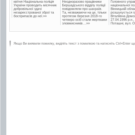
квітня Національна поліція
Неодноразово працівники
Головного упра
України проводить місячник
Бершадського відділу поліції
національної пол
добровільної здачі
повідомляли про шахраїв.
Вінницькій обла
незареєстрованої зброї та
Та, незважаючи на це, тільки
розшукується гр
боєприпасів до неї.»»
протягом березня 2018-го
Віталіївна Домо
четверо осіб стали жертвами
27.04.1996 р.н.,
зловмисників....»»
Поташні, вул. Ос
Якщо Ви виявили помилку, виділіть текст з помилкою та натисніть Ctrl+Enter щ