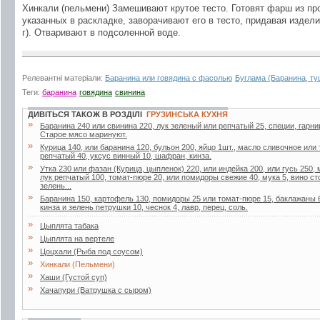
Хинкали (пельмени) Замешивают крутое тесто. Готовят фарш из пр
указанных в раскладке, заворачивают его в тесто, придавая издел
г). Отваривают в подсоленной воде.
Релевантні матеріали:
Баранина или говядина с фасолью
Буглама (Баранина, ту
Теги:
баранина
говядина
свинина
ДИВІТЬСЯ ТАКОЖ В РОЗДІЛІ
ГРУЗИНСЬКА КУХНЯ
»
Баранина 240 или свинина 220, лук зеленый или репчатый 25, специи, гарнир 
Старое мясо маринуют.
»
Курица 140, или баранина 120, бульон 200, яйцо 1шт., масло сливочное или
репчатый 40, уксус винный 10, шафран, кинза.
»
Утка 230 или фазан (Курица, цыпленок) 220, или индейка 200, или гусь 250
лук репчатый 100, томат-пюре 20, или помидоры свежие 40, мука 5, вино ст
зелень...
»
Баранина 150, картофель 130, помидоры 25 или томат-пюре 15, баклажаны 6
кинза и зелень петрушки 10, чеснок 4, лавр, перец, соль.
»
Цыплята табака
»
Цыплята на вертеле
»
Цоцхали (Рыба под соусом)
»
Хинкали (Пельмени)
»
Хаши (Густой суп)
»
Хачапури (Ватрушка с сыром)