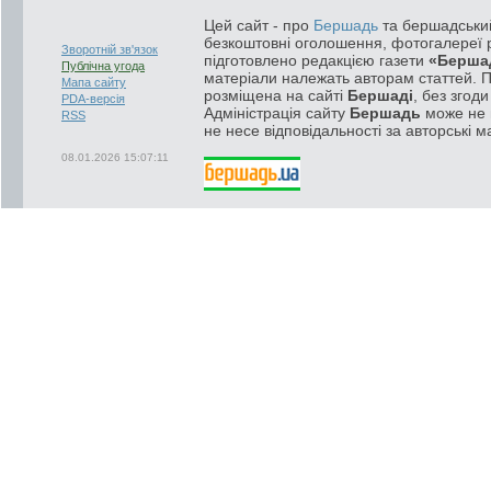
Цей сайт - про
Бершадь
та бершадський
безкоштовні оголошення, фотогалереї р
Зворотній зв'язок
підготовлено редакцією газети
«Берша
Публічна угода
матеріали належать авторам статтей. 
Мапа сайту
розміщена на сайті
Бершаді
, без згод
PDA-версія
Адміністрація сайту
Бершадь
може не п
RSS
не несе відповідальності за авторські м
08.01.2026 15:07:11