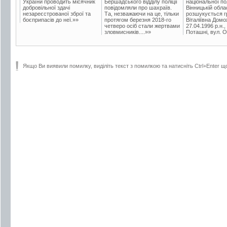
України проводить місячник
Бершадського відділу поліції
національної пол
добровільної здачі
повідомляли про шахраїв.
Вінницькій обла
незареєстрованої зброї та
Та, незважаючи на це, тільки
розшукується гр
боєприпасів до неї.»»
протягом березня 2018-го
Віталіївна Домо
четверо осіб стали жертвами
27.04.1996 р.н.,
зловмисників....»»
Поташні, вул. Ос
Якщо Ви виявили помилку, виділіть текст з помилкою та натисніть Ctrl+Enter щ