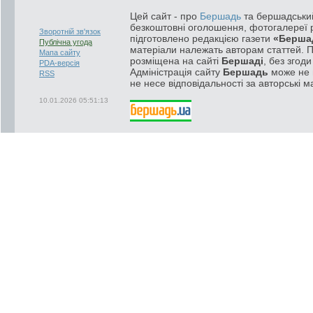
Цей сайт - про
Бершадь
та бершадський
безкоштовні оголошення, фотогалереї р
Зворотній зв'язок
підготовлено редакцією газети
«Берша
Публічна угода
матеріали належать авторам статтей. 
Мапа сайту
розміщена на сайті
Бершаді
, без згод
PDA-версія
Адміністрація сайту
Бершадь
може не п
RSS
не несе відповідальності за авторські м
10.01.2026 05:51:13