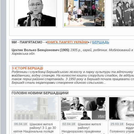
МИ - ПАМ’ЯТАЄМО - «
КНИГА ПАМ’ЯТІ УКРАЇНИ
» /
БЕРШАДЬ
Цехтик Волько Бенціонович (1905)
1905 р., єврей, робітник. Мобілізований в
Харківська обл.
З ІСТОРІЇ БЕРШАДІ
Робітники і службовці Бершадського лісгоспу в парку культури та відпочинку
майданчики, водну станцію. На колгоспні кошти спорудили стадіон, де відбув
також перші районні спартакіади. З 1950 року в Бершаді почала працювати 
Бершаді стали ініціаторами створення єдиного сільського...
ГОЛОВНІ НОВИНИ БЕРШАДЩИНИ
06.04.18
Шановні жителі
02.04.18
Шановні жителі
25.03.18
Берш
району! З 1 до 30
району!
відді
квітня Національна поліція
Неодноразово працівники
Головного упра