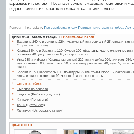
кармашек и пластают. Посыпают солью, смазывают сметаной и жар
подают толченый чеснок или ткемали, салат или соленья.
Релевантні матеріали:
Про сервіровку столу
Порядок приготовления обеда
Австр
ДИВІТЬСЯ ТАКОЖ В РОЗДІЛІ
ГРУЗИНСЬКА КУХНЯ
»
Баранина 240 или свинина 220, лук зеленый или репчатый 25, специи, гарнир 
Старое мясо маринуют.
»
Курица 140, или баранина 120, бульон 200, яйцо 1шт., масло сливочное или
репчатый 40, уксус винный 10, шафран, кинза.
»
Утка 230 или фазан (Курица, цыпленок) 220, или индейка 200, или гусь 250
лук репчатый 100, томат-пюре 20, или помидоры свежие 40, мука 5, вино ст
зелень...
»
Баранина 150, картофель 130, помидоры 25 или томат-пюре 15, баклажаны 6
кинза и зелень петрушки 10, чеснок 4, лавр, перец, соль.
»
Цыплята табака
»
Цыплята на вертеле
»
Цоцхали (Рыба под соусом)
»
Хинкали (Пельмени)
»
Хаши (Густой суп)
»
Хачапури (Ватрушка с сыром)
ЦІКАВІ ФОТО
6 фото
11 фото
2 фото