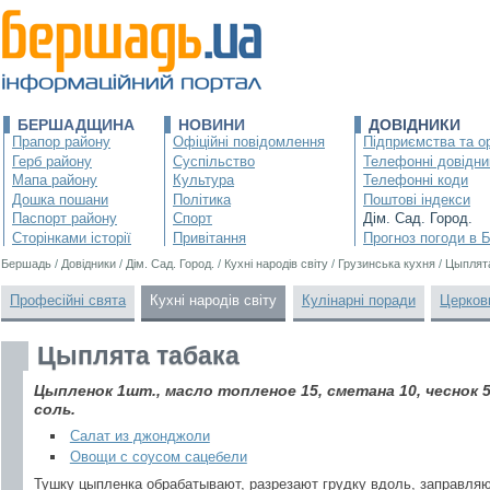
БЕРШАДЩИНА
НОВИНИ
ДОВІДНИКИ
Прапор району
Офіційні повідомлення
Підприємства та ор
Герб району
Суспільство
Телефонні довідни
Мапа району
Культура
Телефонні коди
Дошка пошани
Політика
Поштові індекси
Паспорт району
Спорт
Дім. Сад. Город.
Сторінками історії
Привітання
Прогноз погоди в 
Бершадь
/
Довідники
/
Дім. Сад. Город.
/
Кухні народів світу
/
Грузинська кухня
/
Цыплята
Професійні свята
Кухні народів світу
Кулінарні поради
Церков
Цыплята табака
Цыпленок 1шт., масло топленое 15, сметана 10, чеснок 5
соль.
Салат из джонджоли
Овощи с соусом сацебели
Тушку цыпленка обрабатывают, разрезают грудку вдоль, заправляю