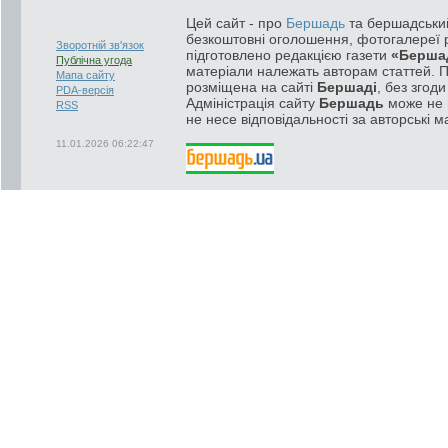
Цей сайт - про
Бершадь
та бершадський
безкоштовні оголошення, фотогалереї р
Зворотній зв'язок
підготовлено редакцією газети
«Берша
Публічна угода
матеріали належать авторам статтей. 
Мапа сайту
розміщена на сайті
Бершаді
, без згод
PDA-версія
Адміністрація сайту
Бершадь
може не п
RSS
не несе відповідальності за авторські м
11.01.2026 06:22:47