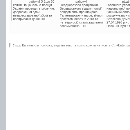
району! З 1 до 30
району!
відді
квітня Національна поліція
Неодноразово працівники
Головного упра
України проводить місячник
Бершадського відділу поліції
національної пол
добровільної здачі
повідомляли про шахраїв.
Вінницькій обла
незареєстрованої зброї та
Та, незважаючи на це, тільки
розшукується гр
боєприпасів до неї.»»
протягом березня 2018-го
Віталіївна Домо
четверо осіб стали жертвами
27.04.1996 р.н.,
зловмисників....»»
Поташні, вул. Ос
Якщо Ви виявили помилку, виділіть текст з помилкою та натисніть Ctrl+Enter щ