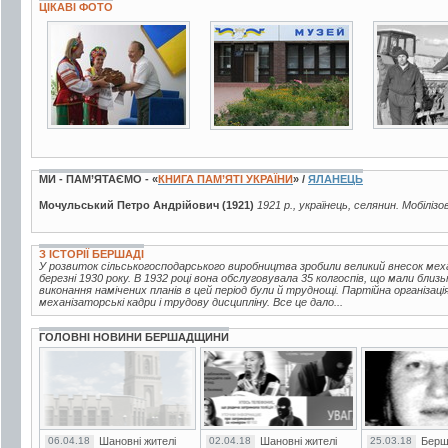
ЦІКАВІ ФОТО
4 фото
13 фото
2 фото
МИ - ПАМ’ЯТАЄМО - «
КНИГА ПАМ’ЯТІ УКРАЇНИ
» /
ЯЛАНЕЦЬ
Мочульський Петро Андрійович (1921)
1921 р., українець, селянин. Мобілізо
З ІСТОРІЇ БЕРШАДІ
У розвиток сільськогосподарського виробництва зробили великий внесок мех
березні 1930 року. В 1932 році вона обслуговувала 35 колгоспів, що мали близь
виконання намічених планів в цей період були й труднощі. Партійна організац
механізаторські кадри і трудову дисципліну. Все це дало...
ГОЛОВНІ НОВИНИ БЕРШАДЩИНИ
06.04.18
Шановні жителі
02.04.18
Шановні жителі
25.03.18
Берш