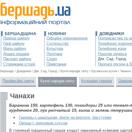
БЕРШАДЩИНА
НОВИНИ
ДОВІДНИКИ
Прапор району
Офіційні повідомлення
Підприємства та ор
Герб району
Суспільство
Телефонні довідни
Мапа району
Культура
Телефонні коди
Дошка пошани
Політика
Поштові індекси
Паспорт району
Спорт
Дім. Сад. Город.
Сторінками історії
Привітання
Прогноз погоди в 
Бершадь
/
Довідники
/
Дім. Сад. Город.
/
Кухні народів світу
/
Грузинська кухня
/
Чанахи
Професійні свята
Кухні народів світу
Кулінарні поради
Церков
Чанахи
Баранина 150, картофель 130, помидоры 25 или томат-п
курдючное 20, лук репчатый 15, кинза и зелень петрушки 1
Гарниры к шашлыкам, филе на вертеле, басстурме
Овощи с ореховым соусом
В глиняный порционный горшок кладут нарезанный кубиками карто