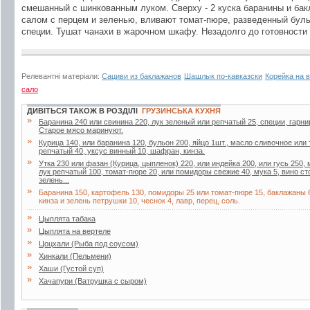
смешанный с шинкованным луком. Сверху - 2 куска баранины и б
салом с перцем и зеленью, вливают томат-пюре, разведенный буль
специи. Тушат чанахи в жарочном шкафу. Незадолго до готовности
Релевантні матеріали:
Сациви из баклажанов
Шашлык по-кавказски
Корейка на 
сало
ДИВІТЬСЯ ТАКОЖ В РОЗДІЛІ
ГРУЗИНСЬКА КУХНЯ
»
Баранина 240 или свинина 220, лук зеленый или репчатый 25, специи, гарнир 
Старое мясо маринуют.
»
Курица 140, или баранина 120, бульон 200, яйцо 1шт., масло сливочное или
репчатый 40, уксус винный 10, шафран, кинза.
»
Утка 230 или фазан (Курица, цыпленок) 220, или индейка 200, или гусь 250
лук репчатый 100, томат-пюре 20, или помидоры свежие 40, мука 5, вино ст
зелень...
»
Баранина 150, картофель 130, помидоры 25 или томат-пюре 15, баклажаны 6
кинза и зелень петрушки 10, чеснок 4, лавр, перец, соль.
»
Цыплята табака
»
Цыплята на вертеле
»
Цоцхали (Рыба под соусом)
»
Хинкали (Пельмени)
»
Хаши (Густой суп)
»
Хачапури (Ватрушка с сыром)