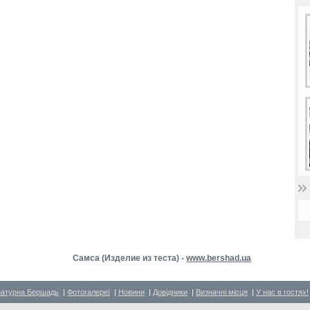
Самса (Изделие из теста) -
www.bershad.ua
ратурна Бершадь
|
Фотогалереї
|
Новини
|
Довідники
|
Визначні місця
|
У нас в гостях!