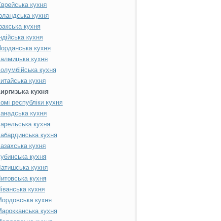
врейська кухня
рландська кухня
ракська кухня
ндійська кухня
орданська кухня
алмицька кухня
олумбійська кухня
итайська кухня
Киргизька кухня
омі республіки кухня
анадська кухня
арельська кухня
абардинська кухня
азахська кухня
убинська кухня
атишська кухня
итовська кухня
іванська кухня
ордовська кухня
арокканська кухня