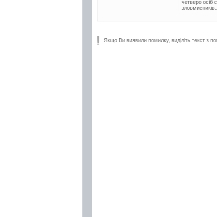
четверо осіб 
зловмисників..
Якщо Ви виявили помилку, виділіть текст з по