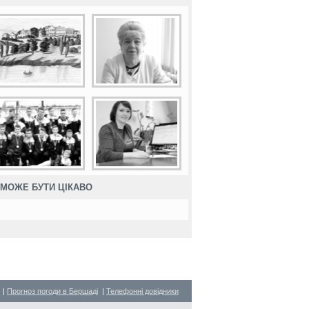
МОЖЕ БУТИ ЦІКАВО
|
Прогноз погоди в Бершаді
|
Телефонні довідники