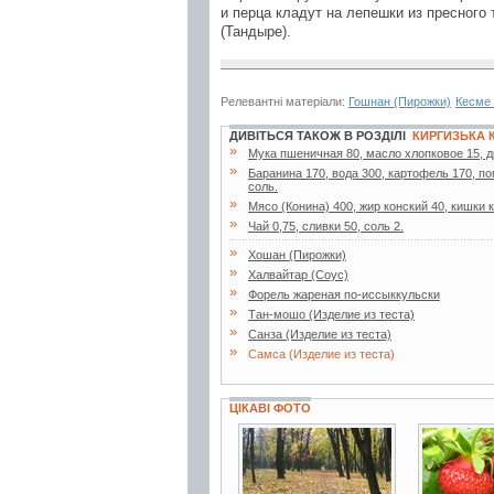
и перца кладут на лепешки из пресного
(Тандыре).
Релевантні матеріали:
Гошнан (Пирожки)
Кесме 
ДИВІТЬСЯ ТАКОЖ В РОЗДІЛІ
КИРГИЗЬКА 
»
Мука пшеничная 80, масло хлопковое 15, д
»
Баранина 170, вода 300, картофель 170, по
соль.
»
Мясо (Конина) 400, жир конский 40, кишки к
»
Чай 0,75, сливки 50, соль 2.
»
Хошан (Пирожки)
»
Халвайтар (Соус)
»
Форель жареная по-иссыккульски
»
Тан-мошо (Изделие из теста)
»
Санза (Изделие из теста)
»
Самса (Изделие из теста)
ЦІКАВІ ФОТО
9 фото
7 фото