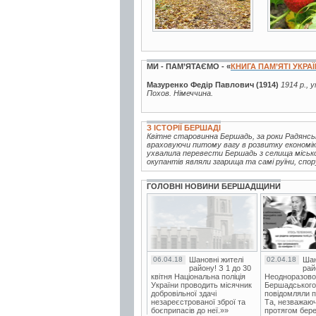
МИ - ПАМ’ЯТАЄМО - «
КНИГА ПАМ’ЯТІ УКРА
Мазуренко Федір Павлович (1914)
1914 р., 
Похов. Німеччина.
З ІСТОРІЇ БЕРШАДІ
Квітне старовинна Бершадь, за роки Радянськ
враховуючи питому вагу в розвитку економіки
ухвалила перевести Бершадь з селища міськог
окупантів являли згарища та самі руїни, спор
ГОЛОВНІ НОВИНИ БЕРШАДЩИНИ
06.04.18
Шановні жителі
02.04.18
Шан
району! З 1 до 30
рай
квітня Національна поліція
Неодноразово
України проводить місячник
Бершадського в
добровільної здачі
повідомляли п
незареєстрованої зброї та
Та, незважаюч
боєприпасів до неї.»»
протягом бере