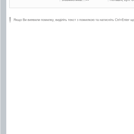
Якщо Ви виявили помилку, виділіть текст з помилкою та натисніть Ctrl+Enter щ