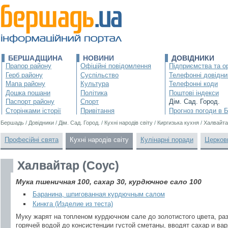
БЕРШАДЩИНА
НОВИНИ
ДОВІДНИКИ
Прапор району
Офіційні повідомлення
Підприємства та ор
Герб району
Суспільство
Телефонні довідни
Мапа району
Культура
Телефонні коди
Дошка пошани
Політика
Поштові індекси
Паспорт району
Спорт
Дім. Сад. Город.
Сторінками історії
Привітання
Прогноз погоди в 
Бершадь
/
Довідники
/
Дім. Сад. Город.
/
Кухні народів світу
/
Киргизька кухня
/
Халвайта
Професійні свята
Кухні народів світу
Кулінарні поради
Церков
Халвайтар (Соус)
Мука пшеничная 100, сахар 30, курдючное сало 100
Баранина, шпигованная курдючным салом
Кинкга (Изделие из теста)
Муку жарят на топленом курдючном сале до золотистого цвета, ра
горячей водой до консистенции густой сметаны, вводят сахар и вар