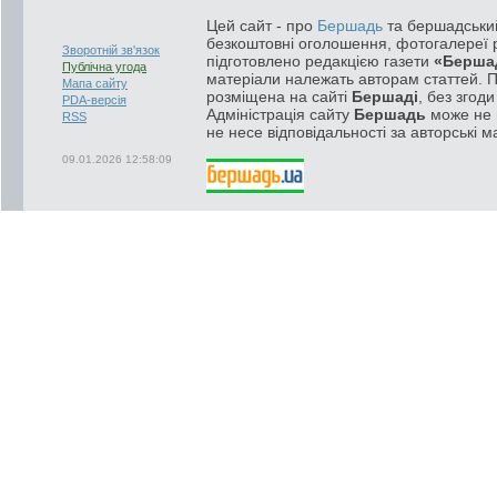
Цей сайт - про
Бершадь
та бершадський
безкоштовні оголошення, фотогалереї р
Зворотній зв'язок
підготовлено редакцією газети
«Берша
Публічна угода
матеріали належать авторам статтей. 
Мапа сайту
розміщена на сайті
Бершаді
, без згод
PDA-версія
Адміністрація сайту
Бершадь
може не п
RSS
не несе відповідальності за авторські м
09.01.2026 12:58:09