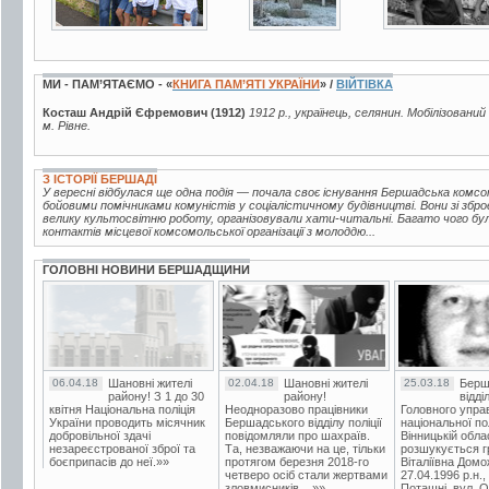
МИ - ПАМ’ЯТАЄМО - «
КНИГА ПАМ’ЯТІ УКРАЇНИ
» /
ВІЙТІВКА
Косташ Андрій Єфремович (1912)
1912 р., українець, селянин. Мобілізований
м. Рівне.
З ІСТОРІЇ БЕРШАДІ
У вересні відбулася ще одна подія — почала своє існування Бершадська комсо
бойовими помічниками комуністів у соціалістичному будівництві. Вони зі збр
велику культосвітню роботу, організовували хати-читальні. Багато чого бу
контактів місцевої комсомольської організації з молоддю...
ГОЛОВНІ НОВИНИ БЕРШАДЩИНИ
06.04.18
Шановні жителі
02.04.18
Шановні жителі
25.03.18
Берш
району! З 1 до 30
району!
відді
квітня Національна поліція
Неодноразово працівники
Головного упра
України проводить місячник
Бершадського відділу поліції
національної пол
добровільної здачі
повідомляли про шахраїв.
Вінницькій обла
незареєстрованої зброї та
Та, незважаючи на це, тільки
розшукується гр
боєприпасів до неї.»»
протягом березня 2018-го
Віталіївна Домо
четверо осіб стали жертвами
27.04.1996 р.н.,
зловмисників....»»
Поташні, вул. Ос