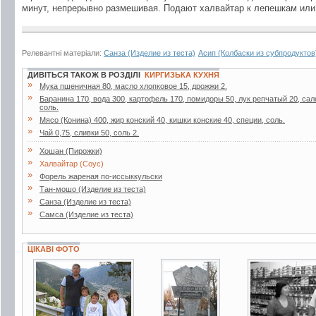
минут, непрерывно размешивая. Подают халвайтар к лепешкам или
Релевантні матеріали:
Санза (Изделие из теста)
Асип (Колбаски из субпродуктов
ДИВІТЬСЯ ТАКОЖ В РОЗДІЛІ
КИРГИЗЬКА КУХНЯ
»
Мука пшеничная 80, масло хлопковое 15, дрожжи 2.
»
Баранина 170, вода 300, картофель 170, помидоры 50, лук репчатый 20, сало
соль.
»
Мясо (Конина) 400, жир конский 40, кишки конские 40, специи, соль.
»
Чай 0,75, сливки 50, соль 2.
»
Хошан (Пирожки)
»
Халвайтар (Соус)
»
Форель жареная по-иссыккульски
»
Тан-мошо (Изделие из теста)
»
Санза (Изделие из теста)
»
Самса (Изделие из теста)
ЦІКАВІ ФОТО
7 фото
13 фото
2 фото