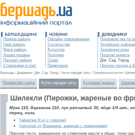
БЕРШАДЩИНА
НОВИНИ
ДОВІДНИКИ
Прапор району
Офіційні повідомлення
Підприємства та ор
Герб району
Суспільство
Телефонні довідни
Мапа району
Культура
Телефонні коди
Дошка пошани
Політика
Поштові індекси
Паспорт району
Спорт
Дім. Сад. Город.
Сторінками історії
Привітання
Прогноз погоди в 
Бершадь
/
Довідники
/
Дім. Сад. Город.
/
Кухні народів світу
/
Туркменська кухня
/
Шилек
Професійні свята
Кухні народів світу
Кулінарні поради
Церков
Шилекли (Пирожки, жареные во фр
Мука 110, баранина 110, лук репчатый 30, яйцо 1/4 шт., 
перец, соль
Гайнатма (Суп с горохом)
Говурлан эт (Баранина, жареная с помидорами)
Пресное тесто, замешенное на сливочном масле и яйцах, тонко ра