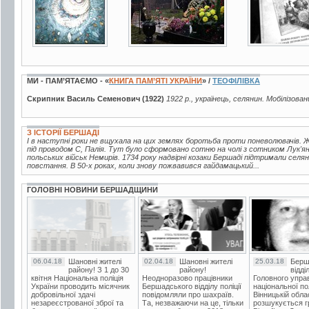
МИ - ПАМ’ЯТАЄМО - «
КНИГА ПАМ’ЯТІ УКРАЇНИ
» /
ТЕОФІЛІВКА
Скрипник Василь Семенович (1922)
1922 р., українець, селянин. Мобілізован
З ІСТОРІЇ БЕРШАДІ
І в наступні роки не вщухала на цих землях боротьба проти поневолювачів.
під проводом С, Палія. Тут було сформовано сотню на чолі з сотником Лук'ян
польських військ Немирів. 1734 року надвірні козаки Бершаді підтримали се
повстання. В 50-х роках, коли знову пожвавився гайдамацький...
ГОЛОВНІ НОВИНИ БЕРШАДЩИНИ
06.04.18
Шановні жителі
02.04.18
Шановні жителі
25.03.18
Берш
району! З 1 до 30
району!
відді
квітня Національна поліція
Неодноразово працівники
Головного упра
України проводить місячник
Бершадського відділу поліції
національної пол
добровільної здачі
повідомляли про шахраїв.
Вінницькій обла
незареєстрованої зброї та
Та, незважаючи на це, тільки
розшукується гр