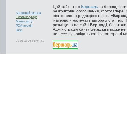
Цей сайт - про
Бершадь
та бершадський
безкоштовні оголошення, фотогалереї р
Зворотній зв'язок
підготовлено редакцією газети
«Берша
Публічна угода
матеріали належать авторам статтей. 
Мапа сайту
розміщена на сайті
Бершаді
, без згод
PDA-версія
Адміністрація сайту
Бершадь
може не п
RSS
не несе відповідальності за авторські м
09.01.2026 05:04:41