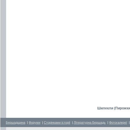
Шилекли (Пирожки
Бершадщина
|
Форуми
|
Сторінками історії
|
Літературна Бершадь
|
Фотогалереї