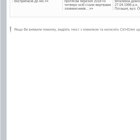
боєприпасів до неї.»»
протягом березня 2018-го
Віталіївна Домо
четверо осіб стали жертвами
27.04.1996 р.н.,
зловмисників....»»
Поташні, вул. Ос
Якщо Ви виявили помилку, виділіть текст з помилкою та натисніть Ctrl+Enter щ