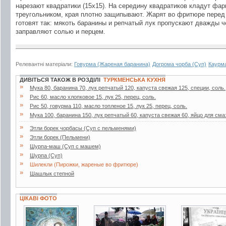
нарезают квадратики (15х15). На середину квадратиков кладут фа
треугольником, края плотно защипывают. Жарят во фритюре перед 
готовят так: мякоть баранины и репчатый лук пропускают дважды ч
заправляют солью и перцем.
Релевантні матеріали:
Говурма (Жареная баранина)
Догрома чорба (Суп)
Каурм
ДИВІТЬСЯ ТАКОЖ В РОЗДІЛІ
ТУРКМЕНСЬКА КУХНЯ
»
Мука 80, баранина 70, лук репчатый 120, капуста свежая 125, специи, соль.
»
Рис 60, масло хлопковое 15, лук 25, перец, соль.
»
Рис 50, говурма 110, масло топленое 15, лук 25, перец, соль.
»
Мука 100, баранина 150, лук репчатый 60, капуста свежая 60, яйцо для смаз
»
Этли борек чорбасы (Суп с пельменями)
»
Этли борек (Пельмени)
»
Шурпа-маш (Суп с машем)
»
Шурпа (Суп)
»
Шилекли (Пирожки, жареные во фритюре)
»
Шашлык степной
ЦІКАВІ ФОТО
12 фото
10 фото
2 фото