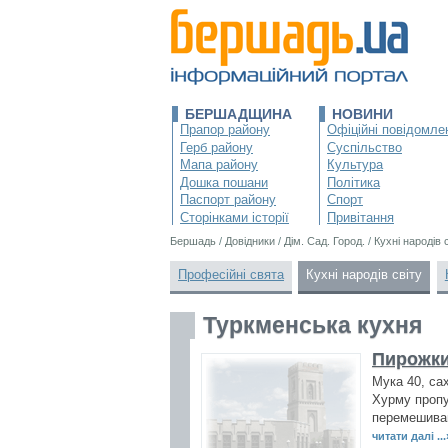
БЕРШАДЩИНА
НОВИНИ
Прапор району
Офіційні повідомле
Герб району
Суспільство
Мапа району
Культура
Дошка пошани
Політика
Паспорт району
Спорт
Сторінками історії
Привітання
Бершадь
/
Довідники
/
Дім. Сад. Город.
/
Кухні народів 
Професійні свята
Кухні народів світу
Туркменська кухня
Пирожки
Мука 40, са
Хурму пропу
перемешиваю
читати далі ...