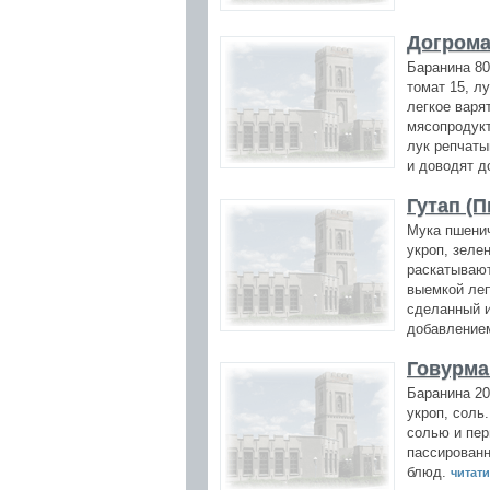
Догрома
Баранина 80
томат 15, лу
легкое варя
мясопродукт
лук репчаты
и доводят д
Гутап (
Мука пшенич
укроп, зеле
раскатывают
выемкой леп
сделанный и
добавлением
Говурма
Баранина 20
укроп, соль
солью и пер
пассированн
блюд.
читати 