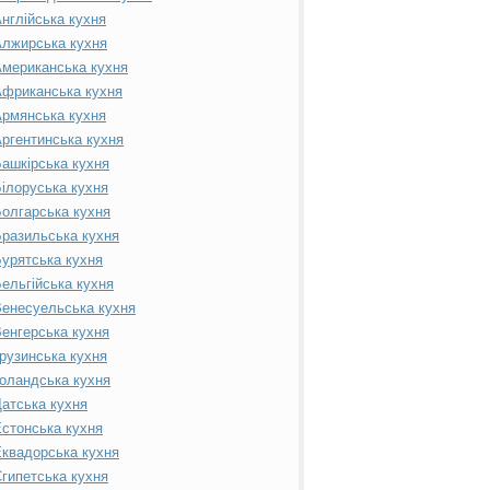
нглійська кухня
лжирська кухня
мериканська кухня
фриканська кухня
рмянська кухня
ргентинська кухня
ашкірська кухня
ілоруська кухня
олгарська кухня
разильська кухня
урятська кухня
ельгійська кухня
енесуельська кухня
енгерська кухня
рузинська кухня
оландська кухня
атська кухня
стонська кухня
квадорська кухня
гипетська кухня