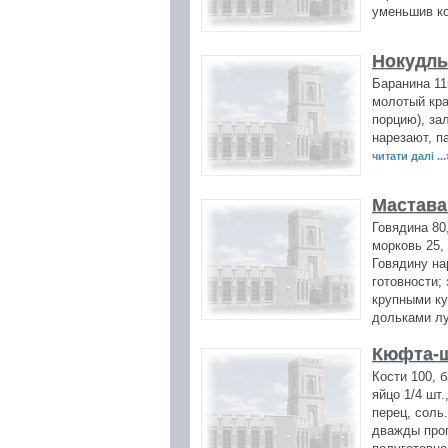
уменьшив ко
Нокудлы
Баранина 11
молотый кра
порцию), за
нарезают, п
читати далі ...
Мастава
Говядина 80
морковь 25,
Говядину на
готовности;
крупными ку
дольками лу
Кюфта-ш
Кости 100, 
яйцо 1/4 шт
перец, соль
дважды проп