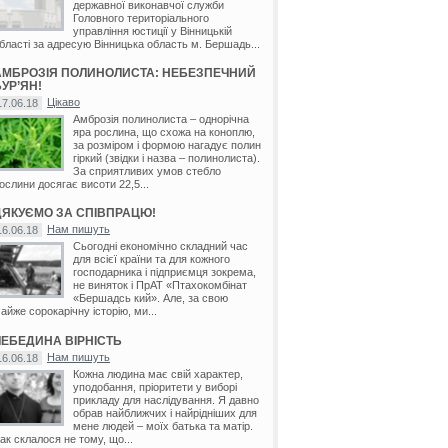
державної виконавчої служби
Головного територіального
управління юстиції у Вінницькій
бласті за адресую Вінницька область м. Бершадь...
АМБРОЗІЯ ПОЛИНОЛИСТА: НЕБЕЗПЕЧНИЙ
УР’ЯН!
Цікаво
17.06.18
Амброзія полинолиста – однорічна
яра рослина, що схожа на коноплю,
за розміром і формою нагадує полин
гіркий (звідки і назва – полинолиста).
За сприятливих умов стебло
ослини досягає висоти 22,5...
ДЯКУЄМО ЗА СПІВПРАЦЮ!
Нам пишуть
16.06.18
Сьогодні економічно складний час
для всієї країни та для кожного
господарника і підприємця зокрема,
не виняток і ПрАТ «Птахокомбінат
«Бершадсь кий». Але, за свою
айже сорокарічну історію, ми...
ЛЕБЕДИНА ВІРНІСТЬ
Нам пишуть
16.06.18
Кожна людина має свій характер,
уподобання, пріоритети у виборі
прикладу для наслідування. Я давно
обрав найближчих і найрідніших для
мене людей – моїх батька та матір.
ак склалося не тому, що...