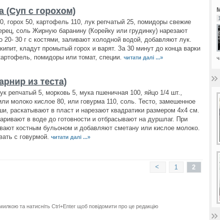
а (Суп с горохом)
М
0, горох 50, картофель 110, лук репчатый 25, помидоры свежие
перец, соль Жирную баранину (Корейку или грудинку) нарезают
о 20- 30 г с костями, заливают холодной водой, добавляют лук.
акипит, кладут промытый горох и варят. За 30 минут до конца варки
артофель, помидоры или томат, специи.
читати далі ...»
ч
арнир из теста)
ук репчатый 5, морковь 5, мука пшеничная 100, яйцо 1/4 шт.,
или молоко кислое 80, или говурма 110, соль. Тесто, замешенное
ши, раскатывают в пласт и нарезают квадратики размером 4х4 см.
аривают в воде до готовности и отбрасывают на дуршлаг. При
вают костным бульоном и добавляют сметану или кислое молоко.
вать с говурмой.
читати далі ...»
<
1
2
милкою та натисніть Ctrl+Enter щоб повідомити про це редакцію