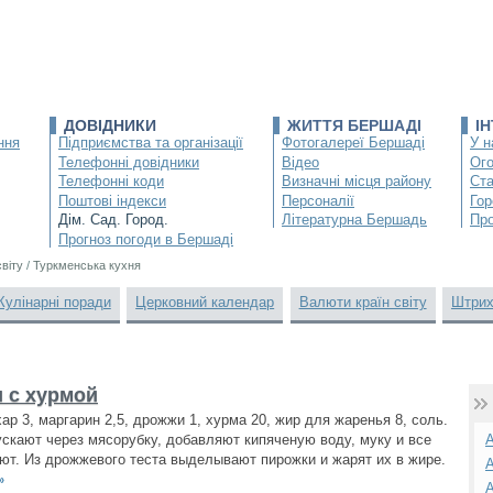
ДОВІДНИКИ
ЖИТТЯ БЕРШАДІ
І
ння
Підприємства та організації
Фотогалереї Бершаді
У н
Телефонні довідники
Відео
Ог
Телефонні коди
Визначні місця району
Ста
Поштові індекси
Персоналії
Гор
Дім. Сад. Город.
Літературна Бершадь
Про
Прогноз погоди в Бершаді
світу
/
Туркменська кухня
Кулінарні поради
Церковний календар
Валюти країн світу
Штрих
 с хурмой
хар 3, маргарин 2,5, дрожжи 1, хурма 20, жир для жаренья 8, соль.
скают через мясорубку, добавляют кипяченую воду, муку и все
А
т. Из дрожжевого теста выделывают пирожки и жарят их в жире.
А
»
А