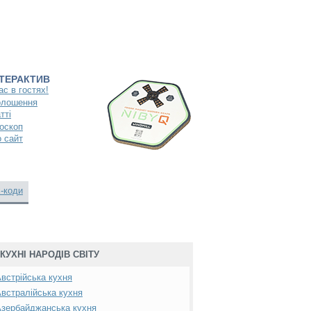
НТЕРАКТИВ
ас в гостях!
олошення
тті
оскоп
 сайт
-коди
КУХНІ НАРОДІВ СВІТУ
встрійська кухня
встралійська кухня
зербайджанська кухня