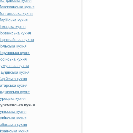
Молдавська кухня
ексиканська кухня
онгольська кухня
арійська кухня
імецька кухня
орвежська кухня
арагвайська кухня
ольська кухня
еруанська кухня
осійська кухня
умунська кухня
аудівська кухня
ирійська кухня
атарська кухня
аджикська кухня
урецька кухня
Туркменська кухня
унісська кухня
увінська кухня
збекська кухня
країнська кухня