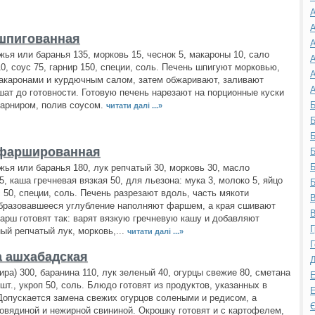
А
А
шпигованная
А
жья или баранья 135, морковь 15, чеснок 5, макароны 10, сало
А
0, соус 75, гарнир 150, специи, соль. Печень шпигуют морковью,
А
акаронами и курдючным салом, затем обжаривают, заливают
А
шат до готовности. Готовую печень нарезают на порционные куски
гарниром, полив соусом.
Б
читати далі ...»
Б
Б
 фаршированная
Б
Б
жья или баранья 180, лук репчатый 30, морковь 30, масло
5, каша гречневая вязкая 50, для льезона: мука 3, молоко 5, яйцо
Б
с 50, специи, соль. Печень разрезают вдоль, часть мякоти
В
бразовавшееся углубление наполняют фаршем, а края сшивают
В
арш готовят так: варят вязкую гречневую кашу и добавляют
Г
ый репчатый лук, морковь,...
читати далі ...»
Г
 ашхабадская
Д
ира) 300, баранина 110, лук зеленый 40, огурцы свежие 80, сметана
Е
 шт., укроп 50, соль. Блюдо готовят из продуктов, указанных в
Е
Допускается замена свежих огурцов солеными и редисом, а
Є
говядиной и нежирной свининой. Окрошку готовят и с картофелем,