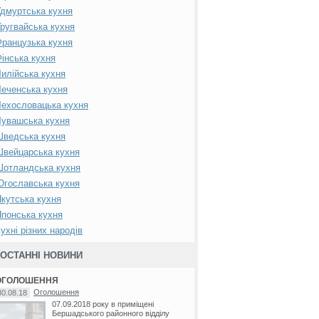
дмуртська кухня
ругвайська кухня
ранцузька кухня
інська кухня
илійська кухня
еченська кухня
ехословацька кухня
увашська кухня
Шведська кухня
вейцарська кухня
Шотландська кухня
гославська кухня
кутська кухня
понська кухня
ухні різних народів
ОСТАННІ НОВИНИ
ОГОЛОШЕННЯ
Оголошення
30.08.18
07.09.2018 року в приміщені
Бершадського районного відділу