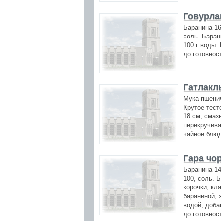
Говурла
Баранина 16
соль. Баран
100 г воды.
до готовнос
Гатлакл
Мука пшенич
Крутое тест
18 см, смаз
перекручива
чайное блюд
Гара чо
Баранина 14
100, соль. 
корочки, кл
бараниной, 
водой, доба
до готовнос