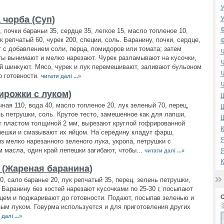
У
 чорба (Суп)
У
Ф
, почки бараньи 35, сердце 35, легкое 15, масло топленое 10,
к репчатый 60, чурек 200, специи, соль. Баранину, почки, сердце,
Ф
т с добавлением соли, перца, помидоров или томата; затем
Ч
ы вынимают и мелко нарезают. Чурек разламывают на кусочки,
Ч
й шинкуют. Мясо, чурек и лук перемешивают, заливают бульоном
Ч
о готовности.
читати далі ...»
Ч
Пирожки с луком)
ная 110, вода 40, масло топленое 20, лук зеленый 70, перец,
Ш
нь петрушки, соль. Крутое тесто, замешенное как для лапши,
 пластом толщиной 2 мм, вырезают круглой гофрированной
Ю
ешки и смазывают их яйцом. На середину кладут фарш,
Я
з мелко нарезанного зеленого лука, укропа, петрушки с
 масла, один край лепешки загибают, чтобы...
Я
читати далі ...»
К
 (Жареная баранина)
0, сало баранье 20, лук репчатый 35, перец, зелень петрушки,
. Баранину без костей нарезают кусочками по 25-30 г, посыпают
цем и поджаривают до готовности. Подают, посыпав зеленью и
ым луком. Говурма используется и для приготовления других
далі ...»