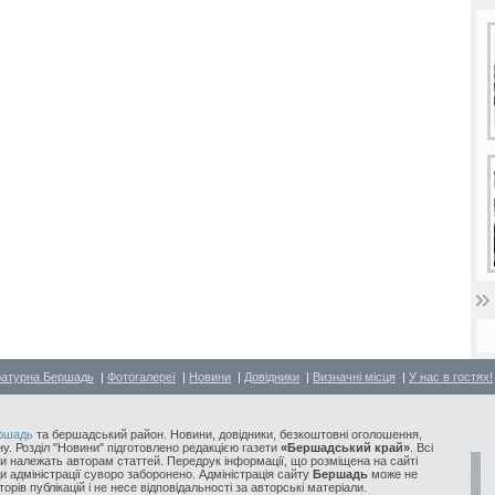
ратурна Бершадь
|
Фотогалереї
|
Новини
|
Довідники
|
Визначні місця
|
У нас в гостях!
ршадь
та бершадський район. Новини, довідники, безкоштовні оголошення,
у. Розділ "Новини" підготовлено редакцією газети
«Бершадський край»
. Всі
и належать авторам статтей. Передрук інформації, що розміщена на сайті
ди адміністрації суворо заборонено. Адміністрація сайту
Бершадь
може не
орів публікацій і не несе відповідальності за авторські матеріали.