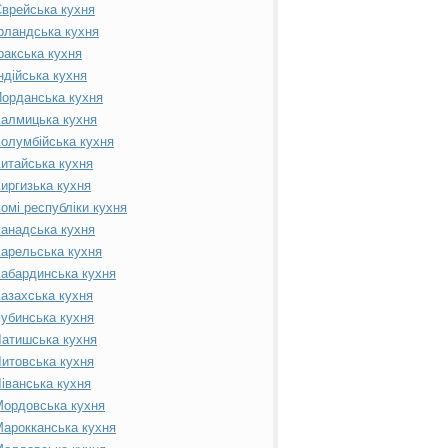
врейська кухня
рландська кухня
ракська кухня
ндійська кухня
орданська кухня
алмицька кухня
олумбійська кухня
итайська кухня
иргизька кухня
омі республіки кухня
анадська кухня
арельська кухня
абардинська кухня
азахська кухня
убинська кухня
атишська кухня
итовська кухня
іванська кухня
ордовська кухня
арокканська кухня