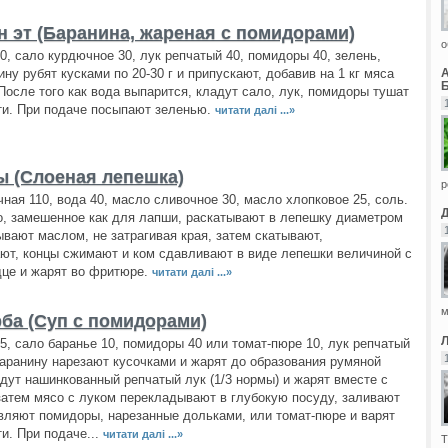
н эт (Баранина, жареная с помидорами)
о
0, сало курдючное 30, лук репчатый 40, помидоры 40, зелень,
ину рубят кусками по 20-30 г и припускают, добавив на 1 кг мяса
Б
 После того как вода выпарится, кладут сало, лук, помидоры тушат
ти. При подаче посыпают зеленью.
читати далі ...»
ы (Слоеная лепешка)
р
ная 110, вода 40, масло сливочное 30, масло хлопковое 25, соль.
о, замешенное как для лапши, раскатывают в лепешку диаметром
ывают маслом, не затрагивая края, затем скатывают,
ют, концы сжимают и ком сдавливают в виде лепешки величиной с
це и жарят во фритюре.
читати далі ...»
м
рба (Суп с помидорами)
5, сало баранье 10, помидоры 40 или томат-пюре 10, лук репчатый
Баранину нарезают кусочками и жарят до образования румяной
адут нашинкованный репчатый лук (1/3 нормы) и жарят вместе с
затем мясо с луком перекладывают в глубокую посуду, заливают
вляют помидоры, нарезанные дольками, или томат-пюре и варят
ти. При подаче...
читати далі ...»
Т