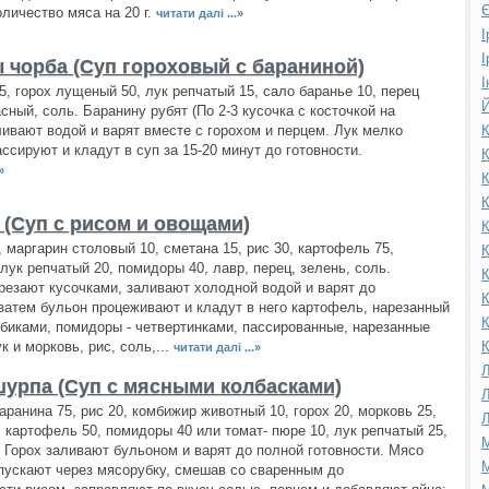
Є
личество мяса на 20 г.
читати далі ...»
І
І
 чорба (Суп гороховый с бараниной)
І
5, горох лущеный 50, лук репчатый 15, сало баранье 10, перец
Й
сный, соль. Баранину рубят (По 2-3 кусочка с косточкой на
ливают водой и варят вместе с горохом и перцем. Лук мелко
К
ассируют и кладут в суп за 15-20 минут до готовности.
К
»
К
К
 (Суп с рисом и овощами)
К
, маргарин столовый 10, сметана 15, рис 30, картофель 75,
К
 лук репчатый 20, помидоры 40, лавр, перец, зелень, соль.
К
резают кусочками, заливают холодной водой и варят до
К
 затем бульон процеживают и кладут в него картофель, нарезанный
К
биками, помидоры - четвертинками, пассированные, нарезанные
к и морковь, рис, соль,...
К
читати далі ...»
Л
урпа (Суп с мясными колбасками)
Л
баранина 75, рис 20, комбижир животный 10, горох 20, морковь 25,
Л
., картофель 50, помидоры 40 или томат- пюре 10, лук репчатый 25,
М
. Горох заливают бульоном и варят до полной готовности. Мясо
М
ускают через мясорубку, смешав со сваренным до