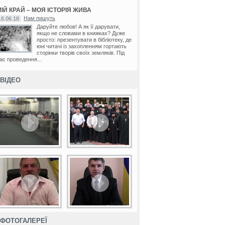
ІЙ КРАЙ – МОЯ ІСТОРІЯ ЖИВА
Нам пишуть
16.06.18
Даруйте любов! А як її дарувати,
якщо не словами в книжках? Дуже
просто: презентувати в бібліотеку, де
юні читачі із захопленням гортають
сторінки творів своїх земляків. Під
ас проведення...
ВІДЕО
ФОТОГАЛЕРЕЇ