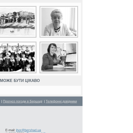
МОЖЕ БУТИ ЦІКАВО
|
Прогноз погоди в Бершаді
|
Телефонні довідники
E-mail:
ihor@bershad.ua