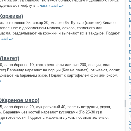
сти рисом, заправляют по вкусу солью, перцем и добавляют яйца;
зделывают кюфту в...
читати далі ...»
М
М
(Коржики)
М
асло топленое 25, сахар 30, молоко 65. Кульче (коржики) Кислое
Н
отовленное с добавлением молока, сахара, топленого или
Н
масла, разделывают на коржики и выпекают их в тандыре. Подают
 далі ...»
П
П
П
Лангет)
Р
0, сало баранье 10, картофель фри или рис 200, специи, соль.
Р
гет) Баранину нарезают на порции (Как на лангет), отбивают, солят,
С
аривают на бараньем жире. Подают с картофелем фри или рисом.
С
»
Т
Т
Т
(Жареное мясо)
5, сало баранье 20, лук репчатый 40, зелень петрушки, укроп,
Т
ь. Баранину без костей нарезают кусочками (По 25-30 г) и
Т
до готовности. Подают с жареным луком, посыпав зеленью.
У
»
У