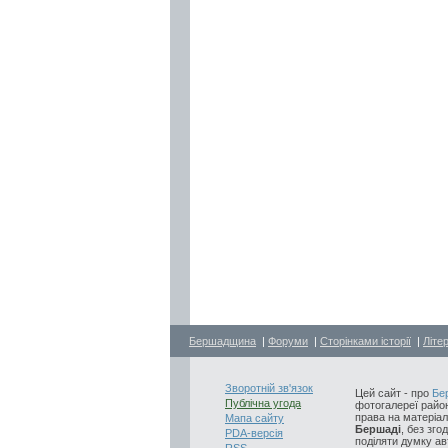
Бершадщина
|
Форуми
|
Сторінками історії
|
Літе
Зворотній зв'язок
Цей сайт - про
Бе
Публічна угода
фотогалереї район
права на матеріал
Мапа сайту
Бершаді
, без зго
PDA-версія
поділяти думку авт
RSS