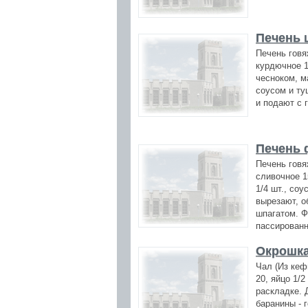
Печень 
Печень говя
курдючное 1
чесноком, м
соусом и ту
и подают с 
Печень
Печень говя
сливочное 1
1/4 шт., соу
вырезают, о
шпагатом. Ф
пассированн
Окрошка
Чал (Из кеф
20, яйцо 1/2
раскладке. 
баранины - 