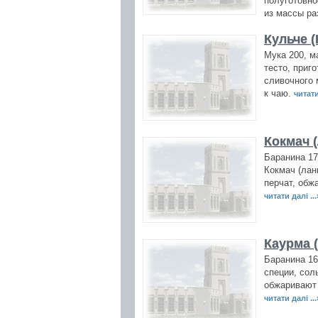
полуготовно
из массы ра
Кульче 
Мука 200, м
тесто, приг
сливочного 
к чаю.
читати
Кокмач (
Баранина 17
Кокмач (лан
перчат, обж
читати далі ...
Каурма 
Баранина 16
специи, сол
обжаривают 
читати далі ...