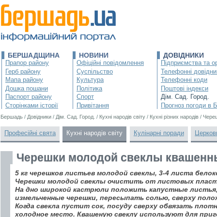
БЕРШАДЩИНА
НОВИНИ
ДОВІДНИКИ
Прапор району
Офіційні повідомлення
Підприємства та ор
Герб району
Суспільство
Телефонні довідни
Мапа району
Культура
Телефонні коди
Дошка пошани
Політика
Поштові індекси
Паспорт району
Спорт
Дім. Сад. Город.
Сторінками історії
Привітання
Прогноз погоди в 
Бершадь
/
Довідники
/
Дім. Сад. Город.
/
Кухні народів світу
/
Кухні різних народів
/
Чере
Професійні свята
Кухні народів світу
Кулінарні поради
Церков
Черешки молодой свеклы квашенн
5 кг черешков листьев молодой свеклы, 3-4 листа белок
Черешки молодой свеклы очистить от листовых пласти
На дно широкой кастрюли положить капустные листья
измельченные черешки, пересыпать солью, сверху поло
Когда свекла пустит сок, посуду сверху обвязать плот
холодное место. Квашеную свеклу используют для при