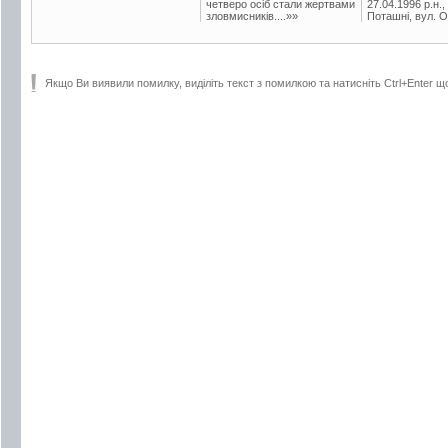
четверо осіб стали жертвами
27.04.1996 р.н.,
зловмисників....»»
Поташні, вул. Ос
Якщо Ви виявили помилку, виділіть текст з помилкою та натисніть Ctrl+Enter щ