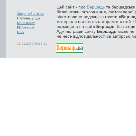
Цей сайт - про
Бершадь
та бершадський
безкоштовні оголошення, фотогалереї р
Зворотній зв'язок
підготовлено редакцією газети
«Берша
Публічна угода
матеріали належать авторам статтей. 
Мапа сайту
розміщена на сайті
Бершаді
, без згод
PDA-версія
Адміністрація сайту
Бершадь
може не п
RSS
не несе відповідальності за авторські м
13.01.2026 08:37:41