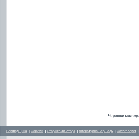
Черешки молодо
Бершадщина
|
Форуми
|
Сторінками історії
|
Літературна Бершадь
|
Фотогалереї