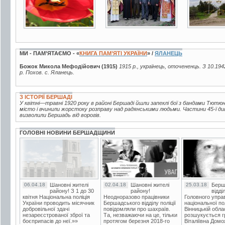
МИ - ПАМ’ЯТАЄМО - «
КНИГА ПАМ’ЯТІ УКРАЇНИ
» /
ЯЛАНЕЦЬ
Божок Микола Мефодійович (1915)
1915 р., українець, оточененць. З 10.19
р. Похов. с. Яланець.
З ІСТОРІЇ БЕРШАДІ
У квітні—травні 1920 року в районі Бершаді йшли запеклі бої з бандами Тютюнн
місто і вчинили жорстоку розправу над радянськими людьми. Частини 45-ї дивізі
визволили Бершадь від ворогів.
ГОЛОВНІ НОВИНИ БЕРШАДЩИНИ
06.04.18
Шановні жителі
02.04.18
Шановні жителі
25.03.18
Берш
району! З 1 до 30
району!
відді
квітня Національна поліція
Неодноразово працівники
Головного упра
України проводить місячник
Бершадського відділу поліції
національної пол
добровільної здачі
повідомляли про шахраїв.
Вінницькій обла
незареєстрованої зброї та
Та, незважаючи на це, тільки
розшукується гр
боєприпасів до неї.»»
протягом березня 2018-го
Віталіївна Домо