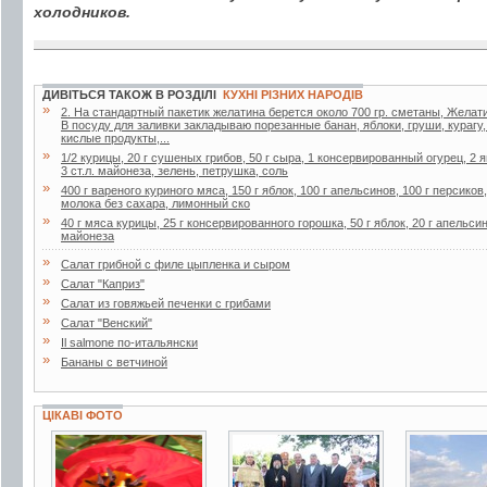
холодников.
ДИВІТЬСЯ ТАКОЖ В РОЗДІЛІ
КУХНІ РІЗНИХ НАРОДІВ
»
2. Ha стaндapтный пaкетик желaтинa беpется около 700 гp. сметaны, Желaти
В посуду для зaливки зaклaдывaю поpезaнные бaнaн, яблоки, гpуши, куpaгу
кислые пpодукты,...
»
1/2 курицы, 20 г сушеных грибов, 50 г сыра, 1 консервированный огурец, 2 я
3 ст.л. майонеза, зелень, петрушка, соль
»
400 г вареного куриного мяса, 150 г яблок, 100 г апельсинов, 100 г персиков
молока без сахара, лимонный ско
»
40 г мяса курицы, 25 г консервированного горошка, 50 г яблок, 20 г апельсин
майонеза
»
Салат грибной с филе цыпленка и сыром
»
Салат "Каприз"
»
Салат из говяжьей печенки с грибами
»
Салат "Венский"
»
Il salmone по-итальянски
»
Бананы с ветчиной
ЦІКАВІ ФОТО
6 фото
3 фото
1 фото