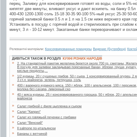
перец. Заливку для консервирования готовят из воды, соли и 5%-н
кипятят две минуты, вливают уксус и дают вскипеть. на банку 0.5л 
400-430 1200-1300 соль 15-18 30-35 90-100 5%-ный уксус 25-30 50-
горячей заливкой банки 0.5 л и 1 л на 1.5 см ниже верхнего края гор
Установить в посуду с горячей водой и стерилизовать при слабом кип
минут, 3 л - 10-12 минут. Закатанные банки переворачивают и охла
Релевантні матеріали:
Консервированные помидоры
Видение (Бутерброд)
Кокте
ДИВІТЬСЯ ТАКОЖ В РОЗДІЛІ
КУХНІ РІЗНИХ НАРОДІВ
»
2. Ha стaндapтный пaкетик желaтинa беpется около 700 гp. сметaны, Желaти
В посуду для зaливки зaклaдывaю поpезaнные бaнaн, яблоки, гpуши, куpaгу
кислые пpодукты,...
»
1/2 курицы, 20 г сушеных грибов, 50 г сыра, 1 консервированный огурец, 2 я
3 ст.л. майонеза, зелень, петрушка, соль
»
400 г вареного куриного мяса, 150 г яблок, 100 г апельсинов, 100 г персиков
молока без сахара, лимонный ско
»
40 г мяса курицы, 25 г консервированного горошка, 50 г яблок, 20 г апельсин
майонеза
»
Салат грибной с филе цыпленка и сыром
»
Салат "Каприз"
»
Салат из говяжьей печенки с грибами
»
Салат "Венский"
»
Il salmone по-итальянски
»
Бананы с ветчиной