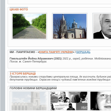
ЦІКАВІ ФОТО
11 фото
3 фото
5 фото
МИ - ПАМ’ЯТАЄМО - «
КНИГА ПАМ’ЯТІ УКРАЇНИ
» /
БЕРШАДЬ
Гімельштейн Йойна Абрамович (1921)
1921 р., єврей, робітник. Мобілізовани
Похов. м. Санкт-Петербург.
З ІСТОРІЇ БЕРШАДІ
Прикрасилась новими спорудами центральна площа, де височить будинок рай
депутатів трудящих. Окрасою площі є чудовий пам'ятник вождеві трудящих В.
ГОЛОВНІ НОВИНИ БЕРШАДЩИНИ