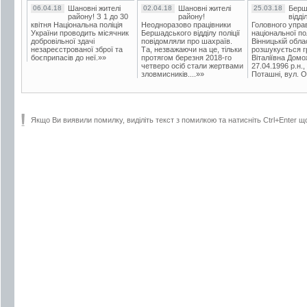
06.04.18
Шановні жителі
02.04.18
Шановні жителі
25.03.18
Берш
району! З 1 до 30
району!
відді
квітня Національна поліція
Неодноразово працівники
Головного упра
України проводить місячник
Бершадського відділу поліції
національної пол
добровільної здачі
повідомляли про шахраїв.
Вінницькій обла
незареєстрованої зброї та
Та, незважаючи на це, тільки
розшукується гр
боєприпасів до неї.»»
протягом березня 2018-го
Віталіївна Домо
четверо осіб стали жертвами
27.04.1996 р.н.,
зловмисників....»»
Поташні, вул. Ос
Якщо Ви виявили помилку, виділіть текст з помилкою та натисніть Ctrl+Enter щ