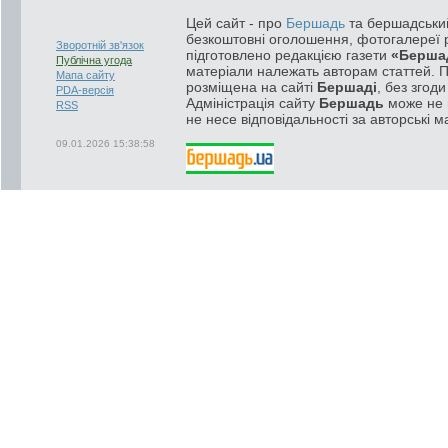
Цей сайт - про
Бершадь
та бершадський
безкоштовні оголошення, фотогалереї р
Зворотній зв'язок
підготовлено редакцією газети
«Берша
Публічна угода
матеріали належать авторам статтей. 
Мапа сайту
розміщена на сайті
Бершаді
, без згод
PDA-версія
Адміністрація сайту
Бершадь
може не п
RSS
не несе відповідальності за авторські м
09.01.2026 15:38:58