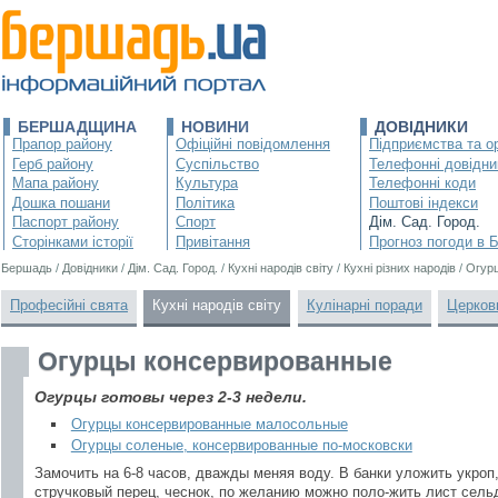
БЕРШАДЩИНА
НОВИНИ
ДОВІДНИКИ
Прапор району
Офіційні повідомлення
Підприємства та ор
Герб району
Суспільство
Телефонні довідни
Мапа району
Культура
Телефонні коди
Дошка пошани
Політика
Поштові індекси
Паспорт району
Спорт
Дім. Сад. Город.
Сторінками історії
Привітання
Прогноз погоди в 
Бершадь
/
Довідники
/
Дім. Сад. Город.
/
Кухні народів світу
/
Кухні різних народів
/
Огур
Професійні свята
Кухні народів світу
Кулінарні поради
Церков
Огурцы консервированные
Огурцы готовы через 2-3 недели.
Огурцы консервированные малосольные
Огурцы соленые, консервированные по-московски
Замочить на 6-8 часов, дважды меняя воду. В банки уложить укроп,
стручковый перец, чеснок, по желанию можно поло-жить лист сельд