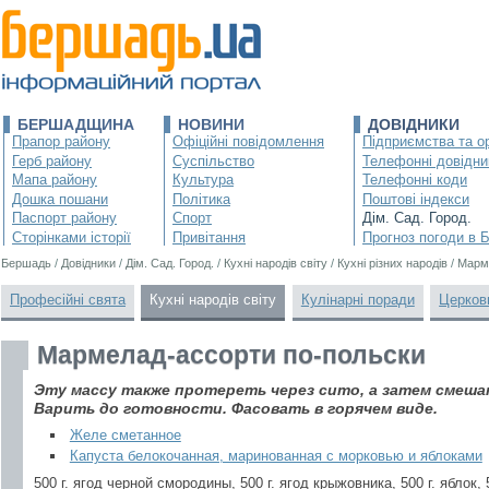
БЕРШАДЩИНА
НОВИНИ
ДОВІДНИКИ
Прапор району
Офіційні повідомлення
Підприємства та ор
Герб району
Суспільство
Телефонні довідни
Мапа району
Культура
Телефонні коди
Дошка пошани
Політика
Поштові індекси
Паспорт району
Спорт
Дім. Сад. Город.
Сторінками історії
Привітання
Прогноз погоди в 
Бершадь
/
Довідники
/
Дім. Сад. Город.
/
Кухні народів світу
/
Кухні різних народів
/
Марм
Професійні свята
Кухні народів світу
Кулінарні поради
Церков
Мармелад-ассорти по-польски
Эту массу также протереть через сито, а затем смеша
Варить до готовности. Фасовать в горячем виде.
Желе сметанное
Капуста белокочанная, маринованная с морковью и яблоками
500 г. ягод черной смородины, 500 г. ягод крыжовника, 500 г. яблок, 