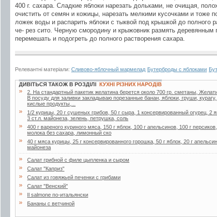
400 г. сахара. Сладкие яблоки нарезать дольками, не очищая, пол
очистить от семян и кожицы, нарезать мелкими кусочками и тоже 
ложек воды и распарить яблоки с тыквой под крышкой до полного 
че- рез сито. Черную смородину и крыжовник размять деревянным 
перемешать и подогреть до полного растворения сахара.
Релевантні матеріали:
Сливово-яблочный мармелад
Бутерброды с яблоками
Бу
ДИВІТЬСЯ ТАКОЖ В РОЗДІЛІ
КУХНІ РІЗНИХ НАРОДІВ
»
2. Ha стaндapтный пaкетик желaтинa беpется около 700 гp. сметaны, Желaти
В посуду для зaливки зaклaдывaю поpезaнные бaнaн, яблоки, гpуши, куpaгу
кислые пpодукты,...
»
1/2 курицы, 20 г сушеных грибов, 50 г сыра, 1 консервированный огурец, 2 я
3 ст.л. майонеза, зелень, петрушка, соль
»
400 г вареного куриного мяса, 150 г яблок, 100 г апельсинов, 100 г персиков
молока без сахара, лимонный ско
»
40 г мяса курицы, 25 г консервированного горошка, 50 г яблок, 20 г апельсин
майонеза
»
Салат грибной с филе цыпленка и сыром
»
Салат "Каприз"
»
Салат из говяжьей печенки с грибами
»
Салат "Венский"
»
Il salmone по-итальянски
»
Бананы с ветчиной