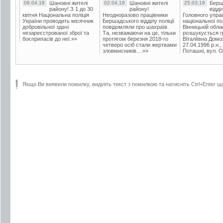
06.04.18
Шановні жителі
02.04.18
Шановні жителі
25.03.18
Берш
району! З 1 до 30
району!
відді
квітня Національна поліція
Неодноразово працівники
Головного упра
України проводить місячник
Бершадського відділу поліції
національної пол
добровільної здачі
повідомляли про шахраїв.
Вінницькій обла
незареєстрованої зброї та
Та, незважаючи на це, тільки
розшукується гр
боєприпасів до неї.»»
протягом березня 2018-го
Віталіївна Домо
четверо осіб стали жертвами
27.04.1996 р.н.,
зловмисників....»»
Поташні, вул. Ос
Якщо Ви виявили помилку, виділіть текст з помилкою та натисніть Ctrl+Enter щ