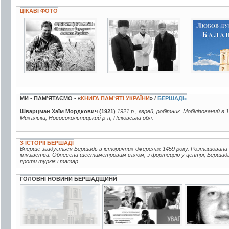
ЦІКАВІ ФОТО
4 фото
2 фото
4 фото
МИ - ПАМ’ЯТАЄМО - «
КНИГА ПАМ’ЯТІ УКРАЇНИ
» /
БЕРШАДЬ
Шварцман Хаїм Мордкович (1921)
1921 р., єврей, робітник. Мобілізований в 
Михальки, Новосокольницький р-н, Псковська обл.
З ІСТОРІЇ БЕРШАДІ
Вперше згадується Бершадь в історичних джерелах 1459 року. Розташована 
князівства. Обнесена шестиметровим валом, з фортецею у центрі, Бершад
проти турків і татар.
ГОЛОВНІ НОВИНИ БЕРШАДЩИНИ