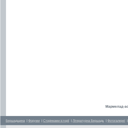
Мармелад-ас
Бершадщина
|
Форуми
|
Сторінками історії
|
Літературна Бершадь
|
Фотогалереї