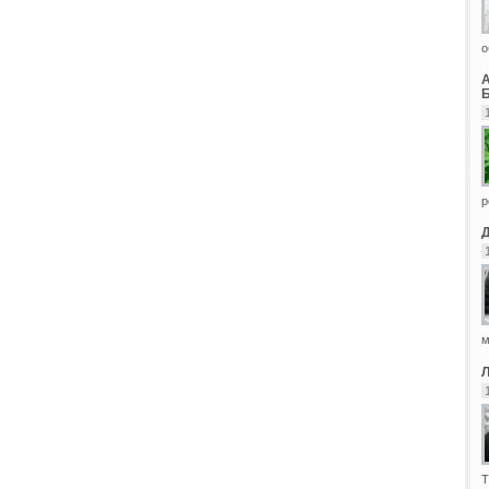
о
Б
р
м
Т