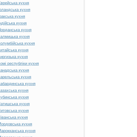
врейська кухня
рландська кухня
ракська кухня
ндійська кухня
орданська кухня
алмицька кухня
олумбійська кухня
итайська кухня
иргизька кухня
омі республіки кухня
анадська кухня
арельська кухня
абардинська кухня
азахська кухня
убинська кухня
атишська кухня
итовська кухня
іванська кухня
ордовська кухня
арокканська кухня