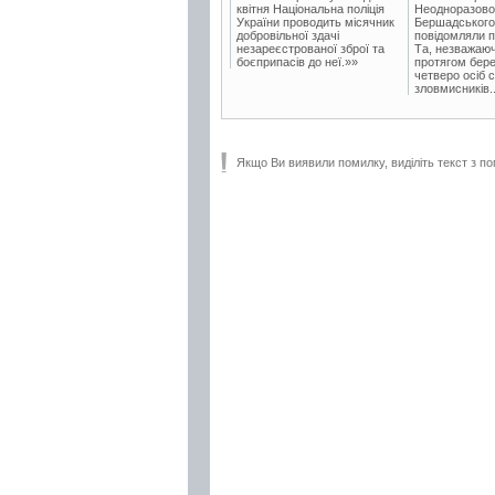
квітня Національна поліція
Неодноразово
України проводить місячник
Бершадського в
добровільної здачі
повідомляли п
незареєстрованої зброї та
Та, незважаюч
боєприпасів до неї.»»
протягом бере
четверо осіб 
зловмисників..
Якщо Ви виявили помилку, виділіть текст з по