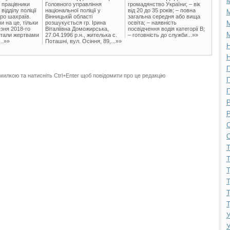
 працівники
Головного управління
громадянство України; – вік
ідділу поліції
національної поліції у
від 20 до 35 років; – повна
М
ро шахраїв.
Вінницькій області
загальна середня або вища
и на це, тільки
розшукується гр. Ірина
освіта; – наявність
М
зня 2018-го
Віталіївна Доможирська,
посвідчення водія категорії В;
М
стали жертвами
27.04.1996 р.н., жителька с.
– готовність до служби...»»
..»»
Поташні, вул. Осіння, 89,...»»
Н
Н
П
милкою та натисніть Ctrl+Enter щоб повідомити про це редакцію
П
П
Р
Р
С
С
Т
Т
Т
Т
Т
Т
У
У