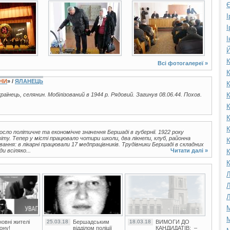
Є
3 фото
3 фото
І
І
І
Й
К
Всі фотогалереї »
К
ЇНИ
» /
ЯЛАНЕЦЬ
К
країнець, селянин. Мобілізований в 1944 р. Рядовий. Загинув 08.06.44. Похов.
К
К
К
К
сло політичне та економічне значення Бершаді в губернії. 1922 року
у. Тепер у місті працювало чотири школи, два лікнепи, клуб, районна
К
ання: в лікарні працювали 17 медпрацівників. Трудівники Бершаді в складних
и всіляко...
Читати далі »
К
К
Л
Л
Л
М
М
овні жителі
25.03.18
Бершадським
18.03.18
ВИМОГИ ДО
ону!
відділом поліції
КАНДИДАТІВ: –