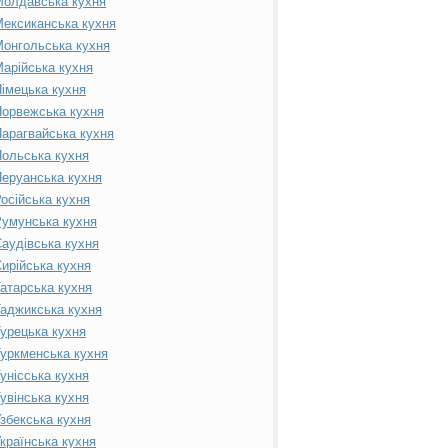
Молдавська кухня
ексиканська кухня
онгольська кухня
арійська кухня
імецька кухня
орвежська кухня
арагвайська кухня
ольська кухня
еруанська кухня
осійська кухня
умунська кухня
аудівська кухня
ирійська кухня
атарська кухня
аджикська кухня
урецька кухня
уркменська кухня
унісська кухня
увінська кухня
збекська кухня
країнська кухня