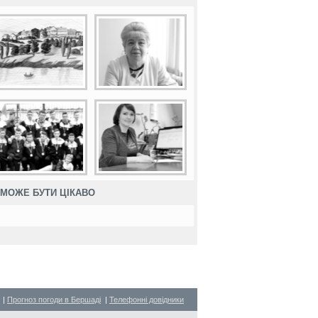
МОЖЕ БУТИ ЦІКАВО
|
Прогноз погоди в Бершаді
|
Телефонні довідники