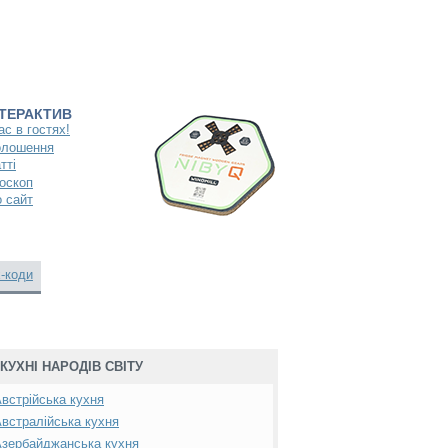
НТЕРАКТИВ
ас в гостях!
олошення
тті
оскоп
 сайт
-коди
КУХНІ НАРОДІВ СВІТУ
встрійська кухня
встралійська кухня
зербайджанська кухня