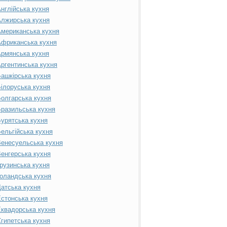
нглійська кухня
лжирська кухня
мериканська кухня
фриканська кухня
рмянська кухня
ргентинська кухня
ашкірська кухня
ілоруська кухня
олгарська кухня
разильська кухня
урятська кухня
ельгійська кухня
енесуельська кухня
енгерська кухня
рузинська кухня
оландська кухня
атська кухня
стонська кухня
квадорська кухня
гипетська кухня