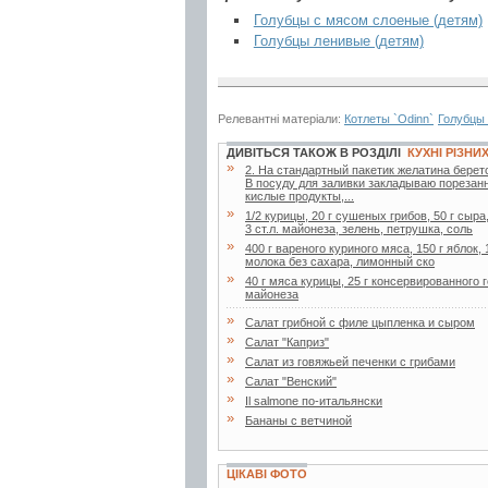
Голубцы с мясом слоеные (детям)
Голубцы ленивые (детям)
Релевантні матеріали:
Котлеты `Odinn`
Голубцы
ДИВІТЬСЯ ТАКОЖ В РОЗДІЛІ
КУХНІ РІЗНИ
»
2. Ha стaндapтный пaкетик желaтинa беpетс
В посуду для зaливки зaклaдывaю поpезaнн
кислые пpодукты,...
»
1/2 курицы, 20 г сушеных грибов, 50 г сыра
3 ст.л. майонеза, зелень, петрушка, соль
»
400 г вареного куриного мяса, 150 г яблок, 
молока без сахара, лимонный ско
»
40 г мяса курицы, 25 г консервированного го
майонеза
»
Салат грибной с филе цыпленка и сыром
»
Салат "Каприз"
»
Салат из говяжьей печенки с грибами
»
Салат "Венский"
»
Il salmone по-итальянски
»
Бананы с ветчиной
ЦІКАВІ ФОТО