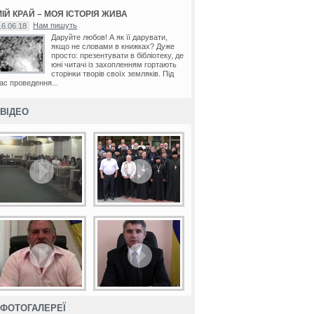
ІЙ КРАЙ – МОЯ ІСТОРІЯ ЖИВА
Нам пишуть
16.06.18
Даруйте любов! А як її дарувати,
якщо не словами в книжках? Дуже
просто: презентувати в бібліотеку, де
юні читачі із захопленням гортають
сторінки творів своїх земляків. Під
ас проведення...
ВІДЕО
ФОТОГАЛЕРЕЇ