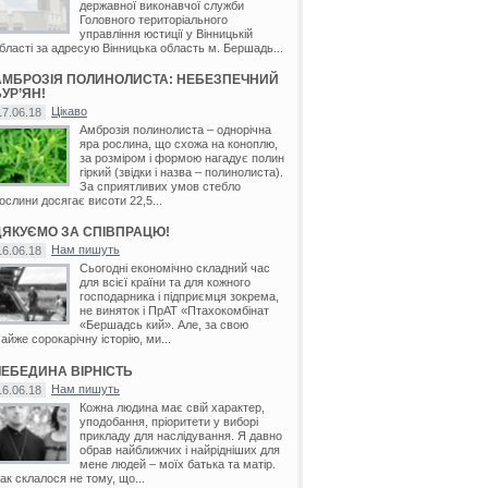
державної виконавчої служби
Головного територіального
управління юстиції у Вінницькій
бласті за адресую Вінницька область м. Бершадь...
АМБРОЗІЯ ПОЛИНОЛИСТА: НЕБЕЗПЕЧНИЙ
УР’ЯН!
Цікаво
17.06.18
Амброзія полинолиста – однорічна
яра рослина, що схожа на коноплю,
за розміром і формою нагадує полин
гіркий (звідки і назва – полинолиста).
За сприятливих умов стебло
ослини досягає висоти 22,5...
ДЯКУЄМО ЗА СПІВПРАЦЮ!
Нам пишуть
16.06.18
Сьогодні економічно складний час
для всієї країни та для кожного
господарника і підприємця зокрема,
не виняток і ПрАТ «Птахокомбінат
«Бершадсь кий». Але, за свою
айже сорокарічну історію, ми...
ЛЕБЕДИНА ВІРНІСТЬ
Нам пишуть
16.06.18
Кожна людина має свій характер,
уподобання, пріоритети у виборі
прикладу для наслідування. Я давно
обрав найближчих і найрідніших для
мене людей – моїх батька та матір.
ак склалося не тому, що...