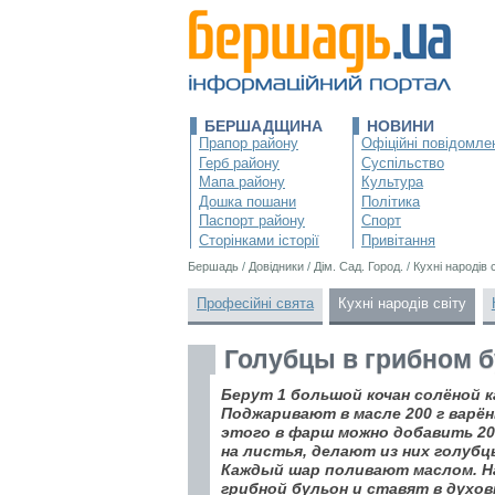
БЕРШАДЩИНА
НОВИНИ
Прапор району
Офіційні повідомле
Герб району
Суспільство
Мапа району
Культура
Дошка пошани
Політика
Паспорт району
Спорт
Сторінками історії
Привітання
Бершадь
/
Довідники
/
Дім. Сад. Город.
/
Кухні народів 
Професійні свята
Кухні народів світу
Голубцы в грибном 
Берут 1 большой кочан солёной 
Поджаривают в масле 200 г варён
этого в фарш можно добавить 20
на листья, делают из них голубц
Каждый шар поливают маслом. Н
грибной бульон и ставят в духовк