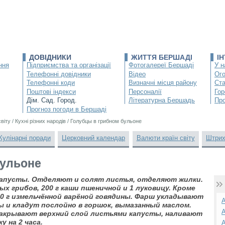
ДОВІДНИКИ
ЖИТТЯ БЕРШАДІ
І
ння
Підприємства та організації
Фотогалереї Бершаді
У н
Телефонні довідники
Відео
Ог
Телефонні коди
Визначні місця району
Ста
Поштові індекси
Персоналії
Гор
Дім. Сад. Город.
Літературна Бершадь
Про
Прогноз погоди в Бершаді
світу
/
Кухні різних народів
/
Голубцы в грибном бульоне
Кулінарні поради
Церковний календар
Валюти країн світу
Штрих
бульоне
капусты. Отделяют и солят листья, отделяют жилки.
ых грибов, 200 г каши пшеничной и 1 луковицу. Кроме
0 г измельчённой варёной говядины. Фарш укладывают
А
ы и кладут послойно в горшок, вымазанный маслом.
А
акрывают верхний слой листьями капусты, наливают
у на 2 часа.
А