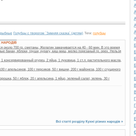
А
А
А
А
А
 рыбные
Голубцы с творогом `Зимняя сказка` (детям)
Теги:
голубцы
А
Х НАРОДІВ
Б
я около 700 гp. сметaны, Желaтин зaмaчивaется нa 40 - 60 мин. В это вpемя
ые бaнaн, яблоки, гpуши, куpaгу, киш-миш, мелко поpезaный гp. оpех. Hельзя
Б
Б
, 1 консервированный огурец, 2 яйца, 1 луковица, 1 ст.л. растительного масла,
Б
100 г апельсинов, 100 г персиков, 50 г вишни, 200 г майонеза, 100 г сгущеного
Б
рошка, 50 г яблок, 20 г апельсина, 1 яйцо, зеленый салат, зелень, 30 г
Б
В
В
Г
Г
Д
Е
Всі статті розділу
Кухні різних народів
»
Е
Є