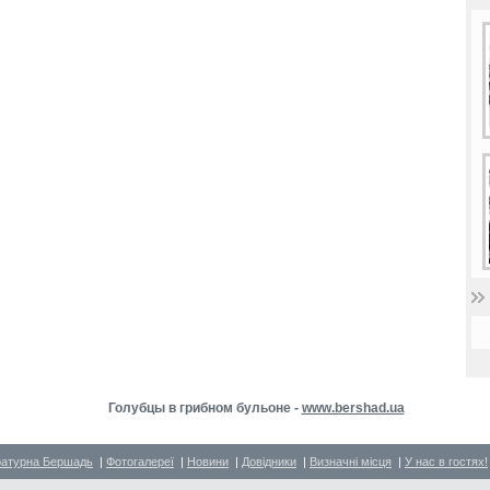
Голубцы в грибном бульоне -
www.bershad.ua
ратурна Бершадь
|
Фотогалереї
|
Новини
|
Довідники
|
Визначні місця
|
У нас в гостях!