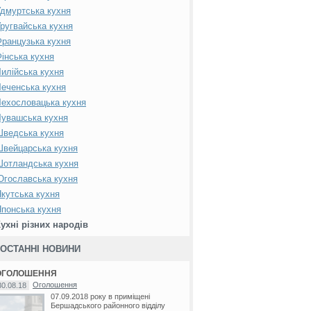
дмуртська кухня
ругвайська кухня
ранцузька кухня
інська кухня
илійська кухня
еченська кухня
ехословацька кухня
увашська кухня
Шведська кухня
вейцарська кухня
Шотландська кухня
гославська кухня
кутська кухня
понська кухня
ухні різних народів
ОСТАННІ НОВИНИ
ОГОЛОШЕННЯ
Оголошення
30.08.18
07.09.2018 року в приміщені
Бершадського районного відділу