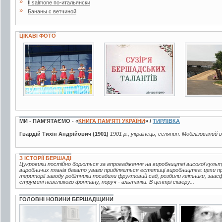
»
Il salmone по-итальянски
»
Бананы с ветчиной
ЦІКАВІ ФОТО
6 фото
2 фото
11 фото
МИ - ПАМ’ЯТАЄМО - «
КНИГА ПАМ’ЯТІ УКРАЇНИ
» /
ТИРЛІВКА
Гвардій Тихін Андрійович (1901)
1901 р., українець, селянин. Мобілізований 
З ІСТОРІЇ БЕРШАДІ
Цукровики постійно борються за впровадження на виробництві високої куль
виробничих планів багато уваги приділяється естетиці виробництва: цехи про
території заводу робітники посадили фруктовий сад, розбили квітники, заа
струмені невеликого фонтану, поруч - альтанки. В центрі скверу...
ГОЛОВНІ НОВИНИ БЕРШАДЩИНИ