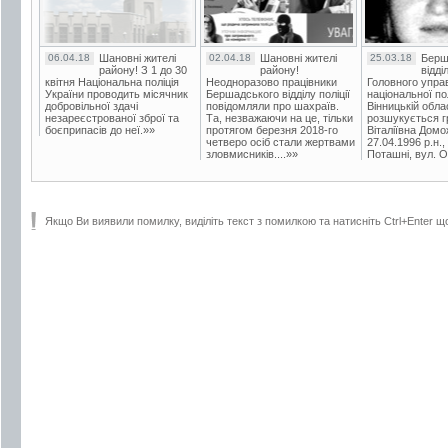
06.04.18
Шановні жителі
02.04.18
Шановні жителі
25.03.18
Берш
району! З 1 до 30
району!
відді
квітня Національна поліція
Неодноразово працівники
Головного упра
України проводить місячник
Бершадського відділу поліції
національної пол
добровільної здачі
повідомляли про шахраїв.
Вінницькій обла
незареєстрованої зброї та
Та, незважаючи на це, тільки
розшукується гр
боєприпасів до неї.»»
протягом березня 2018-го
Віталіївна Домо
четверо осіб стали жертвами
27.04.1996 р.н.,
зловмисників....»»
Поташні, вул. Ос
Якщо Ви виявили помилку, виділіть текст з помилкою та натисніть Ctrl+Enter щ