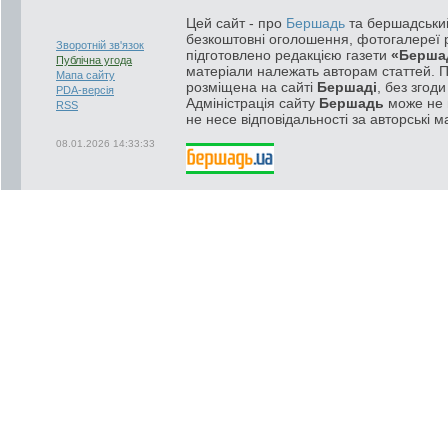
Цей сайт - про
Бершадь
та бершадський
безкоштовні оголошення, фотогалереї р
Зворотній зв'язок
підготовлено редакцією газети
«Берша
Публічна угода
матеріали належать авторам статтей. 
Мапа сайту
розміщена на сайті
Бершаді
, без згод
PDA-версія
Адміністрація сайту
Бершадь
може не п
RSS
не несе відповідальності за авторські м
08.01.2026 14:33:33