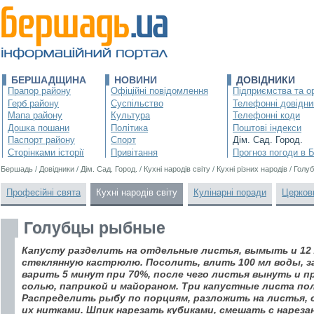
БЕРШАДЩИНА
НОВИНИ
ДОВІДНИКИ
Прапор району
Офіційні повідомлення
Підприємства та ор
Герб району
Суспільство
Телефонні довідни
Мапа району
Культура
Телефонні коди
Дошка пошани
Політика
Поштові індекси
Паспорт району
Спорт
Дім. Сад. Город.
Сторінками історії
Привітання
Прогноз погоди в 
Бершадь
/
Довідники
/
Дім. Сад. Город.
/
Кухні народів світу
/
Кухні різних народів
/
Голу
Професійні свята
Кухні народів світу
Кулінарні поради
Церков
Голубцы рыбные
Капусту разделить на отдельные листья, вымыть и 12
стеклянную кастрюлю. Посолить, влить 100 мл воды, 
варить 5 минут при 70%, после чего листья вынуть и 
солью, паприкой и майораном. Три капустные листа по
Распределить рыбу по порциям, разложить на листья, 
их нитками. Шпик нарезать кубиками, смешать с нареза