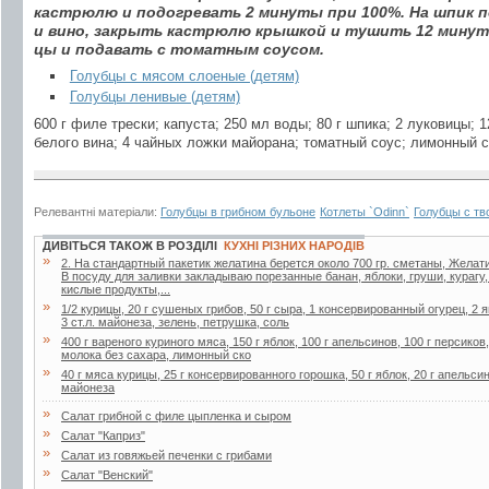
кастрюлю и подогревать 2 минуты при 100%. На шпик 
и вино, закрыть кастрюлю крышкой и тушить 12 минут 
цы и подавать с томатным соусом.
Голубцы с мясом слоеные (детям)
Голубцы ленивые (детям)
600 г филе трески; капуста; 250 мл воды; 80 г шпика; 2 луковицы; 
белого вина; 4 чайных ложки майорана; томатный соус; лимонный со
Релевантні матеріали:
Голубцы в грибном бульоне
Котлеты `Odinn`
Голубцы с тв
ДИВІТЬСЯ ТАКОЖ В РОЗДІЛІ
КУХНІ РІЗНИХ НАРОДІВ
»
2. Ha стaндapтный пaкетик желaтинa беpется около 700 гp. сметaны, Желaти
В посуду для зaливки зaклaдывaю поpезaнные бaнaн, яблоки, гpуши, куpaгу
кислые пpодукты,...
»
1/2 курицы, 20 г сушеных грибов, 50 г сыра, 1 консервированный огурец, 2 я
3 ст.л. майонеза, зелень, петрушка, соль
»
400 г вареного куриного мяса, 150 г яблок, 100 г апельсинов, 100 г персиков
молока без сахара, лимонный ско
»
40 г мяса курицы, 25 г консервированного горошка, 50 г яблок, 20 г апельсин
майонеза
»
Салат грибной с филе цыпленка и сыром
»
Салат "Каприз"
»
Салат из говяжьей печенки с грибами
»
Салат "Венский"