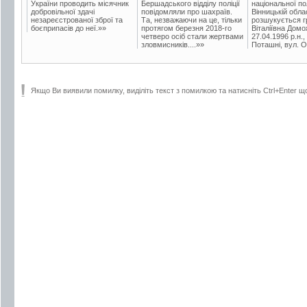
України проводить місячник
Бершадського відділу поліції
національної пол
добровільної здачі
повідомляли про шахраїв.
Вінницькій обла
незареєстрованої зброї та
Та, незважаючи на це, тільки
розшукується гр
боєприпасів до неї.»»
протягом березня 2018-го
Віталіївна Домо
четверо осіб стали жертвами
27.04.1996 р.н.,
зловмисників....»»
Поташні, вул. Ос
Якщо Ви виявили помилку, виділіть текст з помилкою та натисніть Ctrl+Enter щ