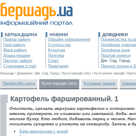
БЕРШАДЩИНА
НОВИНИ
ДОВІДНИКИ
Прапор району
Офіційні повідомлення
Підприємства та ор
Герб району
Суспільство
Телефонні довідни
Мапа району
Культура
Телефонні коди
Дошка пошани
Політика
Поштові індекси
Паспорт району
Спорт
Дім. Сад. Город.
Сторінками історії
Привітання
Прогноз погоди в 
Бершадь
/
Довідники
/
Дім. Сад. Город.
/
Кухні народів світу
/
Кухні різних народів
/
Карт
Професійні свята
Кухні народів світу
Кулінарні поради
Церков
Картофель фаршированный. 1
Очистить, срезать верхушки картофелин и осторожно 
мякоть протереть со сливками или сметаной, доба- вит
молоке булку. Кто любит, добавить перец и чеснок. Н
посыпать сухарями и уложить на сковороду. Запечь в ду
Баба миндальная с мукой