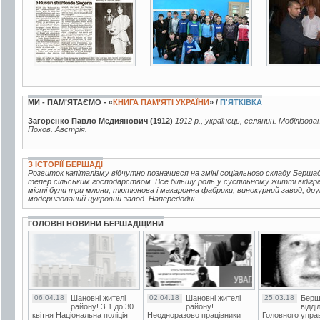
МИ - ПАМ’ЯТАЄМО - «
КНИГА ПАМ’ЯТІ УКРАЇНИ
» /
П'ЯТКІВКА
Загоренко Павло Медиянович (1912)
1912 р., українець, селянин. Мобілізова
Похов. Австрія.
З ІСТОРІЇ БЕРШАДІ
Розвиток капіталізму відчутно позначився на зміні соціального складу Берш
тепер сільським господарством. Все більшу роль у суспільному житті відігр
місті були три млини, тютюнова і макаронна фабрики, винокурний завод, друк
модернізований цукровий завод. Напередодні...
ГОЛОВНІ НОВИНИ БЕРШАДЩИНИ
06.04.18
Шановні жителі
02.04.18
Шановні жителі
25.03.18
Берш
району! З 1 до 30
району!
відді
квітня Національна поліція
Неодноразово працівники
Головного упра