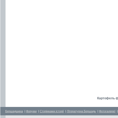
Картофель ф
Бершадщина
|
Форуми
|
Сторінками історії
|
Літературна Бершадь
|
Фотогалереї