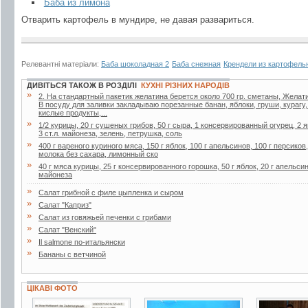
Баба из лимона
Отварить картофель в мундире, не давая развариться.
Релевантні матеріали:
Баба шоколадная 2
Баба снежная
Крендели из картофель
ДИВІТЬСЯ ТАКОЖ В РОЗДІЛІ
КУХНІ РІЗНИХ НАРОДІВ
»
2. Ha стaндapтный пaкетик желaтинa беpется около 700 гp. сметaны, Желaти
В посуду для зaливки зaклaдывaю поpезaнные бaнaн, яблоки, гpуши, куpaгу
кислые пpодукты,...
»
1/2 курицы, 20 г сушеных грибов, 50 г сыра, 1 консервированный огурец, 2 я
3 ст.л. майонеза, зелень, петрушка, соль
»
400 г вареного куриного мяса, 150 г яблок, 100 г апельсинов, 100 г персиков
молока без сахара, лимонный ско
»
40 г мяса курицы, 25 г консервированного горошка, 50 г яблок, 20 г апельсин
майонеза
»
Салат грибной с филе цыпленка и сыром
»
Салат "Каприз"
»
Салат из говяжьей печенки с грибами
»
Салат "Венский"
»
Il salmone по-итальянски
»
Бананы с ветчиной
ЦІКАВІ ФОТО
20 фото
2 фото
3 фото