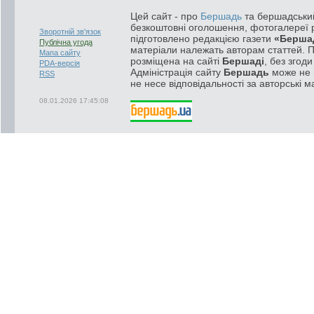
Цей сайт - про
Бершадь
та бершадський
безкоштовні оголошення, фотогалереї р
Зворотній зв'язок
підготовлено редакцією газети
«Берша
Публічна угода
матеріали належать авторам статтей. 
Мапа сайту
розміщена на сайті
Бершаді
, без згод
PDA-версія
Адміністрація сайту
Бершадь
може не п
RSS
не несе відповідальності за авторські м
08.01.2026 17:45:08