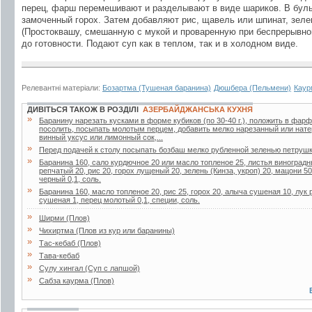
перец, фарш перемешивают и разделывают в виде шариков. В бул
замоченный горох. Затем добавляют рис, щавель или шпинат, зеле
(Простоквашу, смешанную с мукой и проваренную при беспрерывно
до готовности. Подают суп как в теплом, так и в холодном виде.
Релевантні матеріали:
Бозартма (Тушеная баранина)
Дюшбера (Пельмени)
Каур
ДИВІТЬСЯ ТАКОЖ В РОЗДІЛІ
АЗЕРБАЙДЖАНСЬКА КУХНЯ
»
Баранину нарезать кусками в форме кубиков (по 30-40 г.), положить в фа
посолить, посыпать молотым перцем, добавить мелко нарезанный или нате
винный уксус или лимонный сок,...
»
Перед подачей к столу посыпать бозбаш мелко рубленной зеленью петрушк
»
Баранина 160, сало курдючное 20 или масло топленое 25, листья виноградн
репчатый 20, рис 20, горох лущеный 20, зелень (Кинза, укроп) 20, мацони 5
черный 0,1, соль.
»
Баранина 160, масло топленое 20, рис 25, горох 20, алыча сушеная 10, лук 
сушеная 1, перец молотый 0,1, специи, соль.
»
Ширми (Плов)
»
Чихиртма (Плов из кур или баранины)
»
Тас-кебаб (Плов)
»
Тава-кебаб
»
Сулу хингал (Суп с лапшой)
»
Сабза каурма (Плов)