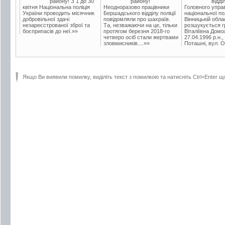
району! З 1 до 30
району!
відді
квітня Національна поліція
Неодноразово працівники
Головного упра
України проводить місячник
Бершадського відділу поліції
національної пол
добровільної здачі
повідомляли про шахраїв.
Вінницькій обла
незареєстрованої зброї та
Та, незважаючи на це, тільки
розшукується гр
боєприпасів до неї.»»
протягом березня 2018-го
Віталіївна Домо
четверо осіб стали жертвами
27.04.1996 р.н.,
зловмисників....»»
Поташні, вул. Ос
Якщо Ви виявили помилку, виділіть текст з помилкою та натисніть Ctrl+Enter щ