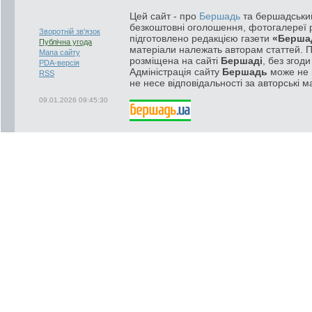
Цей сайт - про
Бершадь
та бершадський
безкоштовні оголошення, фотогалереї р
Зворотній зв'язок
підготовлено редакцією газети
«Берша
Публічна угода
матеріали належать авторам статтей. 
Мапа сайту
розміщена на сайті
Бершаді
, без згод
PDA-версія
Адміністрація сайту
Бершадь
може не п
RSS
не несе відповідальності за авторські м
09.01.2026 09:45:30