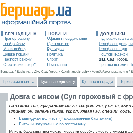
БЕРШАДЩИНА
НОВИНИ
ДОВІДНИКИ
Прапор району
Офіційні повідомлення
Підприємства та ор
Герб району
Суспільство
Телефонні довідни
Мапа району
Культура
Телефонні коди
Дошка пошани
Політика
Поштові індекси
Паспорт району
Спорт
Дім. Сад. Город.
Сторінками історії
Привітання
Прогноз погоди в 
Бершадь
/
Довідники
/
Дім. Сад. Город.
/
Кухні народів світу
/
Азербайджанська кухня
/
Д
Професійні свята
Кухні народів світу
Кулінарні поради
Церков
Довга с мясом (Суп гороховый с ф
Баранина 160, лук репчатый 20, мацони 250, рис 30, горох
шпинат 50, зелень (кинза, укроп, кявар) 30, специи, соль.
Бадымджан долмасы (Фаршированные баклажаны)
Биточки натуральные по-восточному
Мякоть баранины пропускают через мясорубку вместе с луком и д