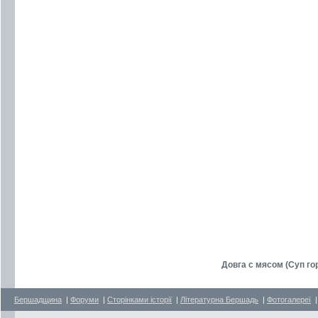
Довга с мясом (Суп г
Бершадщина
|
Форуми
|
Сторінками історії
|
Літературна Бершадь
|
Фотогалереї