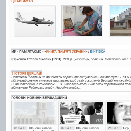
ЦІКАВІ ФОТО
8 фото
6 фото
5 фото
МИ - ПАМ’ЯТАЄМО - «
КНИГА ПАМ’ЯТІ УКРАЇНИ
» /
ВІЙТІВКА
Юрченко Степан Якович (1901)
1901 р., українець, селянин. Мобілізований в 
З ІСТОРІЇ БЕРШАДІ
Робітники й селяни не припиняли боротьби: готувались нові виступи. Для їх ор
підпільний ревком створив партизанський загін з жителів Бершаді та сусідні
В. Кривоходкіна, а комісаром — П. Соболевського. Внаслідок переможного по
відновлено Радянську владу. Народна влада...
ГОЛОВНІ НОВИНИ БЕРШАДЩИНИ
06.04.18
Шановні жителі
02.04.18
Шановні жителі
25.03.18
Берш