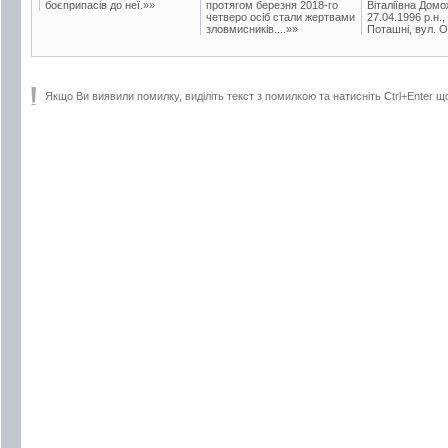
боєприпасів до неї.»»
протягом березня 2018-го
Віталіївна Домо
четверо осіб стали жертвами
27.04.1996 р.н.,
зловмисників....»»
Поташні, вул. Ос
Якщо Ви виявили помилку, виділіть текст з помилкою та натисніть Ctrl+Enter щ