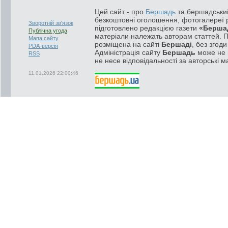
Цей сайт - про
Бершадь
та бершадський
безкоштовні оголошення, фотогалереї р
Зворотній зв'язок
підготовлено редакцією газети
«Берша
Публічна угода
матеріали належать авторам статтей. 
Мапа сайту
розміщена на сайті
Бершаді
, без згод
PDA-версія
Адміністрація сайту
Бершадь
може не п
RSS
не несе відповідальності за авторські м
11.01.2026 22:00:46