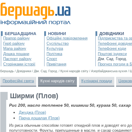
БЕРШАДЩИНА
НОВИНИ
ДОВІДНИКИ
Прапор району
Офіційні повідомлення
Підприємства та ор
Герб району
Суспільство
Телефонні довідни
Мапа району
Культура
Телефонні коди
Дошка пошани
Політика
Поштові індекси
Паспорт району
Спорт
Дім. Сад. Город.
Сторінками історії
Привітання
Прогноз погоди в 
Бершадь
/
Довідники
/
Дім. Сад. Город.
/
Кухні народів світу
/
Азербайджанська кухня
/
Ш
Професійні свята
Кухні народів світу
Кулінарні поради
Церков
Ширми (Плов)
Рис 200, масло топленое 50, кишмиш 50, курага 50, сахар 
Джуджа (Плов)
Парча дошалая (Плов)
Из риса обычным способом готовят откидной плов и доводят его до
полуготовности. Фрукты, припущенные в масле, и сахар соединяют 