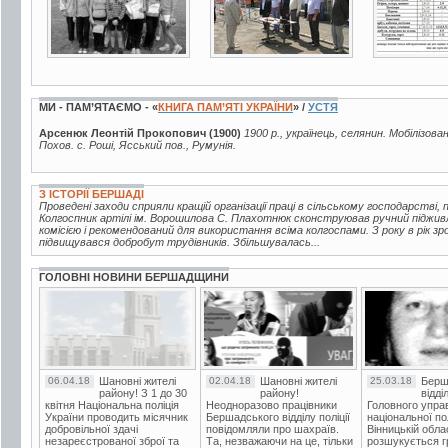
МИ - ПАМ’ЯТАЄМО - «
КНИГА ПАМ’ЯТІ УКРАЇНИ
» /
УСТЯ
Арсенюк Леонтій Прокопович (1900)
1900 р., українець, селянин. Мобілізова
Похов. с. Роші, Ясський пов., Румунія.
З ІСТОРІЇ БЕРШАДІ
Проведені заходи сприяли кращій організації праці в сільському господарстві, 
Колгоспник артілі ім. Ворошилова С. Плахотнюк сконструював ручний піджив
комісією і рекомендований для використання всіма колгоспами. З року в рік з
підвищувався добробут трудівників. Збільшувалась...
ГОЛОВНІ НОВИНИ БЕРШАДЩИНИ
06.04.18
Шановні жителі
02.04.18
Шановні жителі
25.03.18
Берш
району! З 1 до 30
району!
відді
квітня Національна поліція
Неодноразово працівники
Головного упра
України проводить місячник
Бершадського відділу поліції
національної пол
добровільної здачі
повідомляли про шахраїв.
Вінницькій обла
незареєстрованої зброї та
Та, незважаючи на це, тільки
розшукується гр