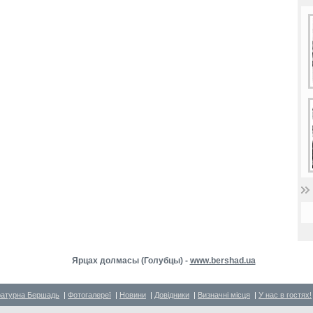
Ярцах долмасы (Голубцы) -
www.bershad.ua
ратурна Бершадь
|
Фотогалереї
|
Новини
|
Довідники
|
Визначні місця
|
У нас в гостях!