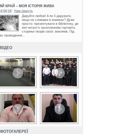
ІЙ КРАЙ – МОЯ ІСТОРІЯ ЖИВА
Нам пишуть
16.06.18
Даруйте любов! А як її дарувати,
якщо не словами в книжках? Дуже
просто: презентувати в бібліотеку, де
юні читачі із захопленням гортають
сторінки творів своїх земляків. Під
ас проведення...
ВІДЕО
ФОТОГАЛЕРЕЇ