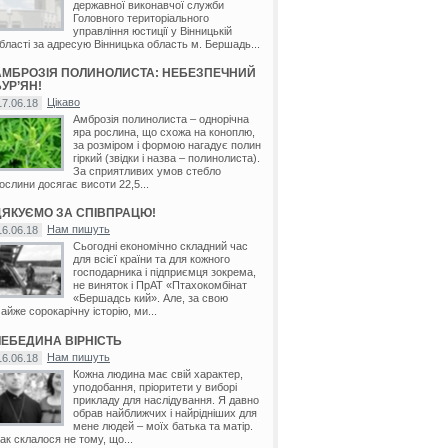
державної виконавчої служби
Головного територіального
управління юстиції у Вінницькій
бласті за адресую Вінницька область м. Бершадь...
АМБРОЗІЯ ПОЛИНОЛИСТА: НЕБЕЗПЕЧНИЙ
УР’ЯН!
Цікаво
17.06.18
Амброзія полинолиста – однорічна
яра рослина, що схожа на коноплю,
за розміром і формою нагадує полин
гіркий (звідки і назва – полинолиста).
За сприятливих умов стебло
ослини досягає висоти 22,5...
ДЯКУЄМО ЗА СПІВПРАЦЮ!
Нам пишуть
16.06.18
Сьогодні економічно складний час
для всієї країни та для кожного
господарника і підприємця зокрема,
не виняток і ПрАТ «Птахокомбінат
«Бершадсь кий». Але, за свою
айже сорокарічну історію, ми...
ЛЕБЕДИНА ВІРНІСТЬ
Нам пишуть
16.06.18
Кожна людина має свій характер,
уподобання, пріоритети у виборі
прикладу для наслідування. Я давно
обрав найближчих і найрідніших для
мене людей – моїх батька та матір.
ак склалося не тому, що...