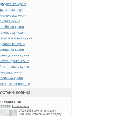
дмуртська кухня
ругвайська кухня
ранцузька кухня
інська кухня
илійська кухня
еченська кухня
ехословацька кухня
увашська кухня
Шведська кухня
вейцарська кухня
Шотландська кухня
гославська кухня
кутська кухня
понська кухня
ухні різних народів
ОСТАННІ НОВИНИ
ОГОЛОШЕННЯ
Оголошення
30.08.18
07.09.2018 року в приміщені
Бершадського районного відділу