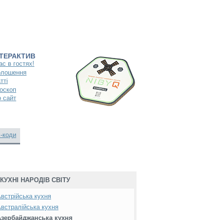
НТЕРАКТИВ
ас в гостях!
олошення
тті
оскоп
 сайт
-коди
КУХНІ НАРОДІВ СВІТУ
встрійська кухня
встралійська кухня
Азербайджанська кухня