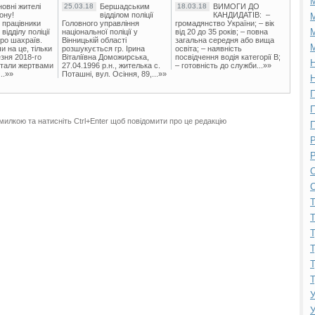
овні жителі
25.03.18
Бершадським
18.03.18
ВИМОГИ ДО
ону!
відділом поліції
КАНДИДАТІВ: –
М
 працівники
Головного управління
громадянство України; – вік
М
ідділу поліції
національної поліції у
від 20 до 35 років; – повна
ро шахраїв.
Вінницькій області
загальна середня або вища
М
и на це, тільки
розшукується гр. Ірина
освіта; – наявність
зня 2018-го
Віталіївна Доможирська,
посвідчення водія категорії В;
Н
стали жертвами
27.04.1996 р.н., жителька с.
– готовність до служби...»»
..»»
Поташні, вул. Осіння, 89,...»»
Н
П
П
милкою та натисніть Ctrl+Enter щоб повідомити про це редакцію
П
Р
Р
С
С
Т
Т
Т
Т
Т
Т
У
У