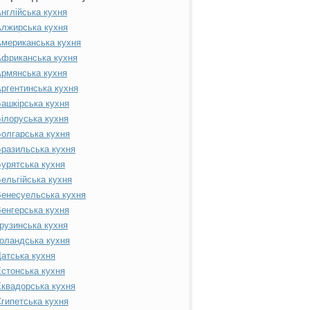
нглійська кухня
лжирська кухня
мериканська кухня
фриканська кухня
рмянська кухня
ргентинська кухня
ашкірська кухня
ілоруська кухня
олгарська кухня
разильська кухня
урятська кухня
ельгійська кухня
енесуельська кухня
енгерська кухня
рузинська кухня
оландська кухня
атська кухня
стонська кухня
квадорська кухня
гипетська кухня