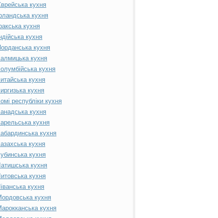
врейська кухня
рландська кухня
ракська кухня
ндійська кухня
орданська кухня
алмицька кухня
олумбійська кухня
итайська кухня
иргизька кухня
омі республіки кухня
анадська кухня
арельська кухня
абардинська кухня
азахська кухня
убинська кухня
атишська кухня
итовська кухня
іванська кухня
ордовська кухня
арокканська кухня