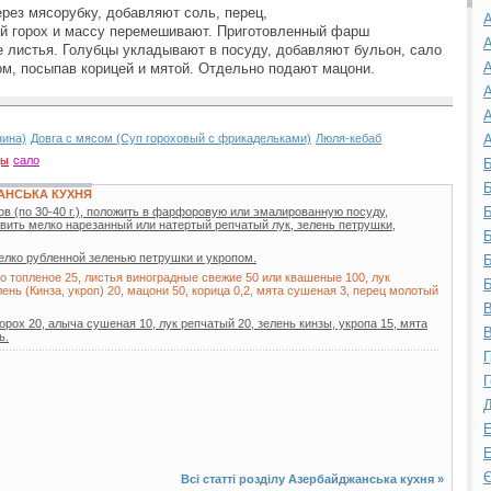
рез мясорубку, добавляют соль, перец,
А
ый горох и массу перемешивают. Приготовленный фарш
А
 листья. Голубцы укладывают в посуду, добавляют бульон, сало
А
ом, посыпав корицей и мятой. Отдельно подают мацони.
А
А
нина)
Довга с мясом (Суп гороховый с фрикадельками)
Люля-кебаб
А
цы
сало
Б
Б
АНСЬКА КУХНЯ
Б
в (по 30-40 г.), положить в фарфоровую или эмалированную посуду,
вить мелко нарезанный или натертый репчатый лук, зелень петрушки,
Б
елко рубленной зеленью петрушки и укропом.
Б
о топленое 25, листья виноградные свежие 50 или квашеные 100, лук
Б
лень (Кинза, укроп) 20, мацони 50, корица 0,2, мята сушеная 3, перец молотый
В
горох 20, алыча сушеная 10, лук репчатый 20, зелень кинзы, укропа 15, мята
В
ь.
Г
Г
Д
Е
Е
Є
Всі статті розділу
Азербайджанська кухня
»