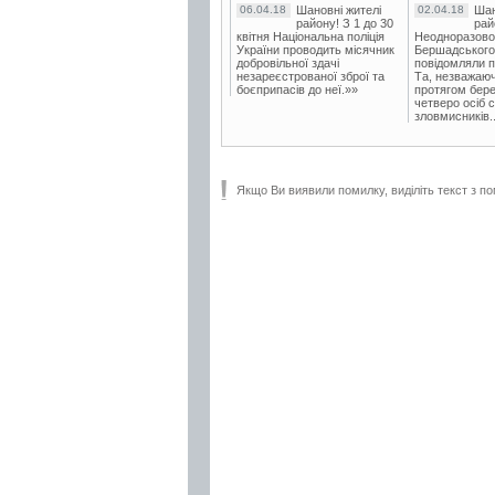
06.04.18
Шановні жителі
02.04.18
Шан
району! З 1 до 30
рай
квітня Національна поліція
Неодноразово
України проводить місячник
Бершадського в
добровільної здачі
повідомляли п
незареєстрованої зброї та
Та, незважаюч
боєприпасів до неї.»»
протягом бере
четверо осіб 
зловмисників..
Якщо Ви виявили помилку, виділіть текст з по