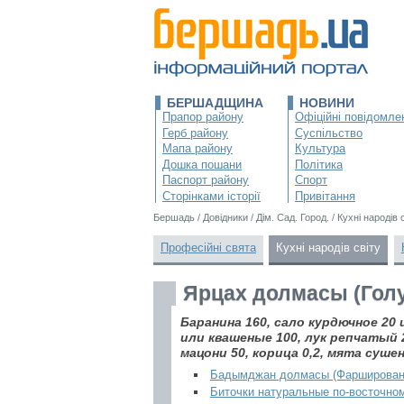
БЕРШАДЩИНА
НОВИНИ
Прапор району
Офіційні повідомле
Герб району
Суспільство
Мапа району
Культура
Дошка пошани
Політика
Паспорт району
Спорт
Сторінками історії
Привітання
Бершадь
/
Довідники
/
Дім. Сад. Город.
/
Кухні народів 
Професійні свята
Кухні народів світу
Ярцах долмасы (Гол
Баранина 160, сало курдючное 20
или квашеные 100, лук репчатый 20
мацони 50, корица 0,2, мята суше
Бадымджан долмасы (Фарширован
Биточки натуральные по-восточно