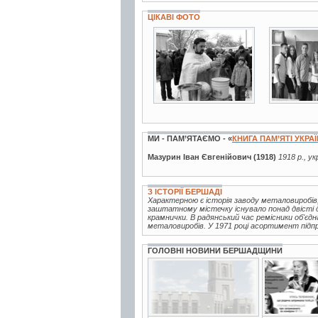
ЦІКАВІ ФОТО
3 фото
2 фото
МИ - ПАМ’ЯТАЄМО - «
КНИГА ПАМ’ЯТІ УКРА
Мазурин Іван Євгенійович (1918)
1918 р., у
З ІСТОРІЇ БЕРШАДІ
Характерною є історія заводу металовиробів,
заштатному містечку існувало понад двісті др
крамнички. В радянський час ремісники об'єдна
металовиробів. У 1971 році асортимент підп
ГОЛОВНІ НОВИНИ БЕРШАДЩИНИ