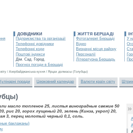
ДОВІДНИКИ
ЖИТТЯ БЕРШАДІ
І
ння
Підприємства та організації
Фотогалереї Бершаді
У н
Телефонні довідники
Відео
Ог
Телефонні коди
Визначні місця району
Ста
Поштові індекси
Персоналії
Гор
Дім. Сад. Город.
Літературна Бершадь
Про
Прогноз погоди в Бершаді
світу
/
Азербайджанська кухня
/
Ярцах долмасы (Голубцы)
Кулінарні поради
Церковний календар
Валюти країн світу
Штрих
убцы)
 или масло топленое 25, листья виноградные свежие 50
, рис 20, горох лущеный 20, зелень (Кинза, укроп) 20,
ная 3, перец молотый черный 0,1, соль.
А
ные баклажаны)
А
му