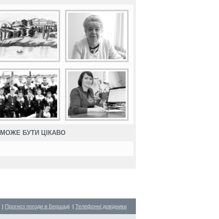
МОЖЕ БУТИ ЦІКАВО
|
Прогноз погоди в Бершаді
|
Телефонні довідники