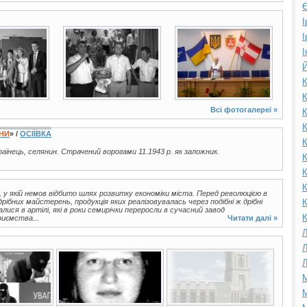
Є
І
4 фото
12 фото
І
І
Й
К
К
Всі фотогалереї »
К
К
ЇНИ
» /
ОСІЇВКА
К
країнець, селянин. Страчений ворогами 11.1943 р. як заложник.
К
К
К
 у якій немов відбито шлях розвитку економіки міста. Перед революцією в
ібних майстерень, продукція яких реалізовувалась через подібні ж дрібні
К
лися в артілі, які в роки семирічки переросли в сучасний завод
К
риємства...
Читати далі »
Л
Л
Л
М
М