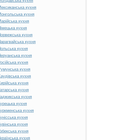
Молдавська кухня
ексиканська кухня
онгольська кухня
арійська кухня
імецька кухня
орвежська кухня
арагвайська кухня
ольська кухня
еруанська кухня
осійська кухня
умунська кухня
аудівська кухня
ирійська кухня
атарська кухня
аджикська кухня
урецька кухня
уркменська кухня
унісська кухня
увінська кухня
збекська кухня
країнська кухня