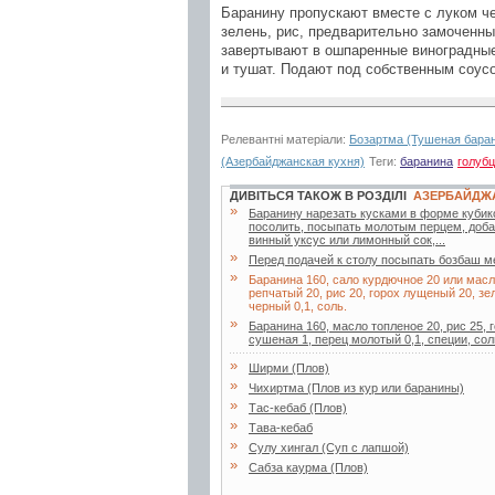
Баранину пропускают вместе с луком че
зелень, рис, предварительно замоченн
завертывают в ошпаренные виноградные
и тушат. Подают под собственным соус
Релевантні матеріали:
Бозартма (Тушеная бара
(Азербайджанская кухня)
Теги:
баранина
голуб
ДИВІТЬСЯ ТАКОЖ В РОЗДІЛІ
АЗЕРБАЙДЖ
»
Баранину нарезать кусками в форме кубико
посолить, посыпать молотым перцем, доба
винный уксус или лимонный сок,...
»
Перед подачей к столу посыпать бозбаш м
»
Баранина 160, сало курдючное 20 или масл
репчатый 20, рис 20, горох лущеный 20, зе
черный 0,1, соль.
»
Баранина 160, масло топленое 20, рис 25, 
сушеная 1, перец молотый 0,1, специи, сол
»
Ширми (Плов)
»
Чихиртма (Плов из кур или баранины)
»
Тас-кебаб (Плов)
»
Тава-кебаб
»
Сулу хингал (Суп с лапшой)
»
Сабза каурма (Плов)