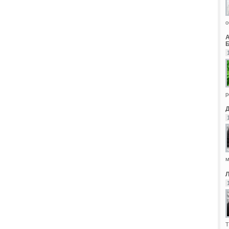
о
Б
р
м
Т