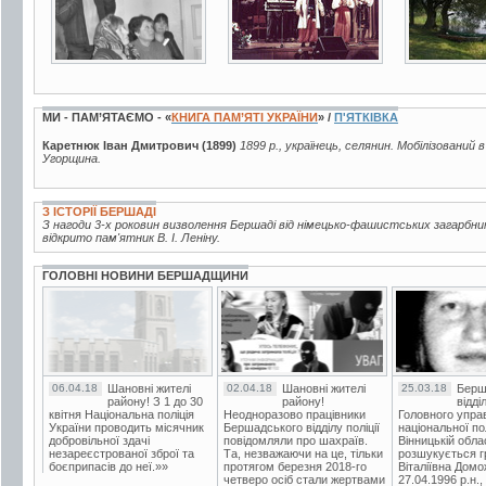
МИ - ПАМ’ЯТАЄМО - «
КНИГА ПАМ’ЯТІ УКРАЇНИ
» /
П'ЯТКІВКА
Каретнюк Іван Дмитрович (1899)
1899 р., українець, селянин. Мобілізований 
Угорщина.
З ІСТОРІЇ БЕРШАДІ
З нагоди 3-х роковин визволення Бершаді від німецько-фашистських загарбни
відкрито пам'ятник В. І. Леніну.
ГОЛОВНІ НОВИНИ БЕРШАДЩИНИ
06.04.18
Шановні жителі
02.04.18
Шановні жителі
25.03.18
Берш
району! З 1 до 30
району!
відді
квітня Національна поліція
Неодноразово працівники
Головного упра
України проводить місячник
Бершадського відділу поліції
національної пол
добровільної здачі
повідомляли про шахраїв.
Вінницькій обла
незареєстрованої зброї та
Та, незважаючи на це, тільки
розшукується гр
боєприпасів до неї.»»
протягом березня 2018-го
Віталіївна Домо
четверо осіб стали жертвами
27.04.1996 р.н.,