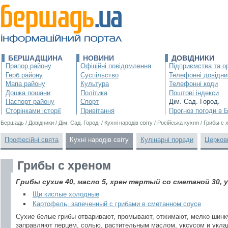
БЕРШАДЩИНА
НОВИНИ
ДОВІДНИКИ
Прапор району
Офіційні повідомлення
Підприємства та ор
Герб району
Суспільство
Телефонні довідни
Мапа району
Культура
Телефонні коди
Дошка пошани
Політика
Поштові індекси
Паспорт району
Спорт
Дім. Сад. Город.
Сторінками історії
Привітання
Прогноз погоди в 
Бершадь
/
Довідники
/
Дім. Сад. Город.
/
Кухні народів світу
/
Російська кухня
/
Грибы с 
Професійні свята
Кухні народів світу
Кулінарні поради
Церков
Грибы с хреном
Грибы сухие 40, масло 5, хрен тертый со сметаной 30, ук
Щи кислые холодные
Картофель, запеченный с грибами в сметанном соусе
Сухие белые грибы отваривают, промывают, отжимают, мелко шинк
заправляют перцем, солью, растительным маслом, уксусом и укла