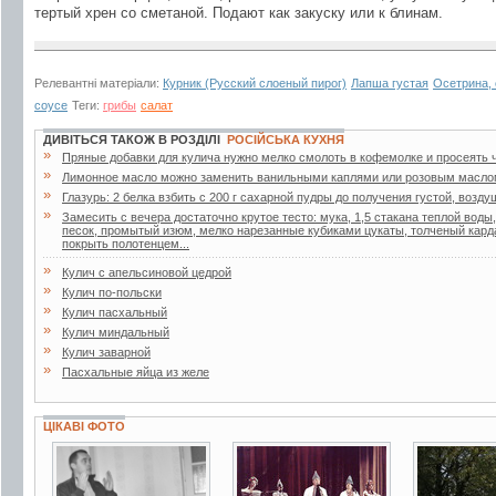
тертый хрен со сметаной. Подают как закуску или к блинам.
Релевантні матеріали:
Курник (Русский слоеный пирог)
Лапша густая
Осетрина, 
соусе
Теги:
грибы
салат
ДИВІТЬСЯ ТАКОЖ В РОЗДІЛІ
РОСІЙСЬКА КУХНЯ
»
Пряные добавки для кулича нужно мелко смолоть в кофемолке и просеять ч
»
Лимонное масло можно заменить ванильными каплями или розовым масло
»
Глазурь: 2 белка взбить с 200 г сахарной пудры до получения густой, возд
»
Замесить с вечера достаточно крутое тесто: мука, 1,5 стакана теплой воды
песок, промытый изюм, мелко нарезанные кубиками цукаты, толченый кард
покрыть полотенцем...
»
Кулич с апельсиновой цедрой
»
Кулич по-польски
»
Кулич пасхальный
»
Кулич миндальный
»
Кулич заварной
»
Пасхальные яйца из желе
ЦІКАВІ ФОТО
2 фото
18 фото
25 фото