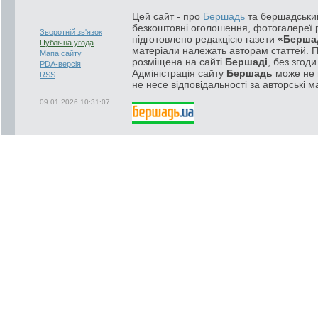
Цей сайт - про
Бершадь
та бершадський
безкоштовні оголошення, фотогалереї р
Зворотній зв'язок
підготовлено редакцією газети
«Берша
Публічна угода
матеріали належать авторам статтей. 
Мапа сайту
розміщена на сайті
Бершаді
, без згод
PDA-версія
Адміністрація сайту
Бершадь
може не п
RSS
не несе відповідальності за авторські м
09.01.2026 10:31:07