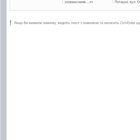
зловмисників....»»
Поташні, вул. Ос
Якщо Ви виявили помилку, виділіть текст з помилкою та натисніть Ctrl+Enter щ