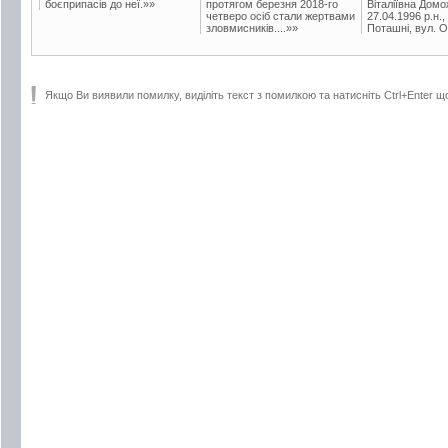
боєприпасів до неї.»»
протягом березня 2018-го
Віталіївна Домо
четверо осіб стали жертвами
27.04.1996 р.н.,
зловмисників....»»
Поташні, вул. Ос
Якщо Ви виявили помилку, виділіть текст з помилкою та натисніть Ctrl+Enter щ