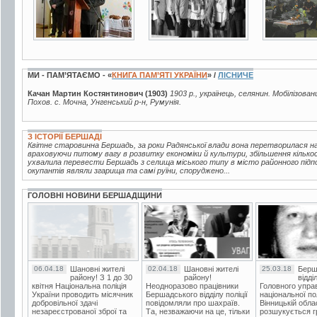
МИ - ПАМ’ЯТАЄМО - «
КНИГА ПАМ’ЯТІ УКРАЇНИ
» /
ЛІСНИЧЕ
Качан Мартин Костянтинович (1903)
1903 р., українець, селянин. Мобілізован
Похов. с. Мочна, Унгенський р-н, Румунія.
З ІСТОРІЇ БЕРШАДІ
Квітне старовинна Бершадь, за роки Радянської влади вона перетворилася на 
враховуючи питому вагу в розвитку економіки й культури, збільшення кілько
ухвалила перевести Бершадь з селища міського типу в місто районного підпо
окупантів являли згарища та самі руїни, споруджено...
ГОЛОВНІ НОВИНИ БЕРШАДЩИНИ
06.04.18
Шановні жителі
02.04.18
Шановні жителі
25.03.18
Берш
району! З 1 до 30
району!
відді
квітня Національна поліція
Неодноразово працівники
Головного упра
України проводить місячник
Бершадського відділу поліції
національної пол
добровільної здачі
повідомляли про шахраїв.
Вінницькій обла
незареєстрованої зброї та
Та, незважаючи на це, тільки
розшукується гр