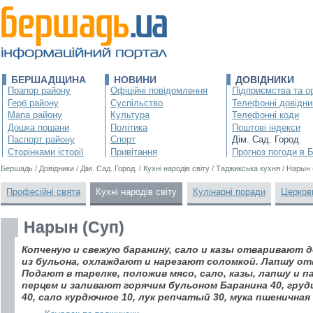
БЕРШАДЩИНА
НОВИНИ
ДОВІДНИКИ
Прапор району
Офіційні повідомлення
Підприємства та ор
Герб району
Суспільство
Телефонні довідни
Мапа району
Культура
Телефонні коди
Дошка пошани
Політика
Поштові індекси
Паспорт району
Спорт
Дім. Сад. Город.
Сторінками історії
Привітання
Прогноз погоди в 
Бершадь
/
Довідники
/
Дім. Сад. Город.
/
Кухні народів світу
/
Таджикська кухня
/
Нарын 
Професійні свята
Кухні народів світу
Кулінарні поради
Церков
Нарын (Суп)
Копченую и свежую баранину, сало и казы отваривают
из бульона, охлаждают и нарезают соломкой. Лапшу от
Подают в тарелке, положив мясо, сало, казы, лапшу и 
перцем и заливают горячим бульоном Баранина 40, груди
40, сало курдючное 10, лук репчатый 30, мука пшеничная 