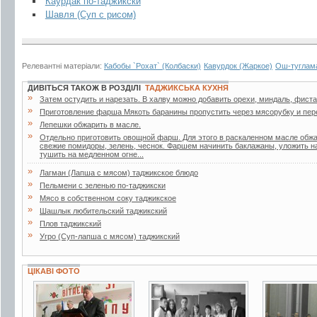
Каурдак по-таджикски
Шавля (Суп с рисом)
Релевантні матеріали:
Кабобы `Рохат` (Колбаски)
Кавурдок (Жаркое)
Ош-туглама
ДИВІТЬСЯ ТАКОЖ В РОЗДІЛІ
ТАДЖИКСЬКА КУХНЯ
»
Затем остудить и нарезать. В халву можно добавить орехи, миндаль, фиста
»
Приготовление фарша Мякоть баранины пропустить через мясорубку и пер
»
Лепешки обжарить в масле.
»
Отдельно приготовить овощной фарш. Для этого в раскаленном масле обжа
свежие помидоры, зелень, чеснок. Фаршем начинить баклажаны, уложить на
тушить на медленном огне...
»
Лагман (Лапша с мясом) таджикское блюдо
»
Пельмени с зеленью по-таджикски
»
Мясо в собственном соку таджикское
»
Шашлык любительский таджикский
»
Плов таджикский
»
Угро (Суп-лапша с мясом) таджикский
ЦІКАВІ ФОТО
3 фото
2 фото
4 фото