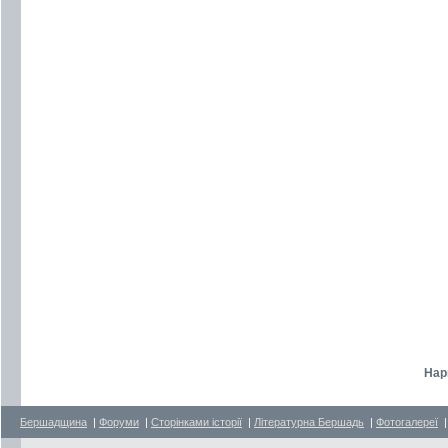
Нар
Бершадщина
|
Форуми
|
Сторінками історії
|
Літературна Бершадь
|
Фотогалереї