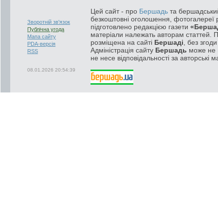
Цей сайт - про
Бершадь
та бершадський
безкоштовні оголошення, фотогалереї р
Зворотній зв'язок
підготовлено редакцією газети
«Берша
Публічна угода
матеріали належать авторам статтей. 
Мапа сайту
розміщена на сайті
Бершаді
, без згод
PDA-версія
Адміністрація сайту
Бершадь
може не п
RSS
не несе відповідальності за авторські м
08.01.2026 20:54:39