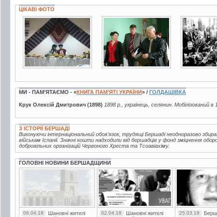
ЦІКАВІ ФОТО
5 фото
2 фото
3 фото
МИ - ПАМ’ЯТАЄМО - «
КНИГА ПАМ’ЯТІ УКРАЇНИ
» /
ГОЛДАШІВКА
Крук Олексій Дмитрович (1898)
1898 р., українець, селянин. Мобілізований в 
З ІСТОРІЇ БЕРШАДІ
Виконуючи інтернаціональний обов'язок, трудящі Бершаді неодноразово збир
військам Іспанії. Значні кошти надходили від бершадців у фонд зміцнення обор
добровільних організацій Червоного Хреста та Тсоавіахіму.
ГОЛОВНІ НОВИНИ БЕРШАДЩИНИ
06.04.18
Шановні жителі
02.04.18
Шановні жителі
25.03.18
Берш