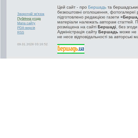
Цей сайт - про
Бершадь
та бершадський
безкоштовні оголошення, фотогалереї р
Зворотній зв'язок
підготовлено редакцією газети
«Берша
Публічна угода
матеріали належать авторам статтей. 
Мапа сайту
розміщена на сайті
Бершаді
, без згод
PDA-версія
Адміністрація сайту
Бершадь
може не п
RSS
не несе відповідальності за авторські м
09.01.2026 03:16:52