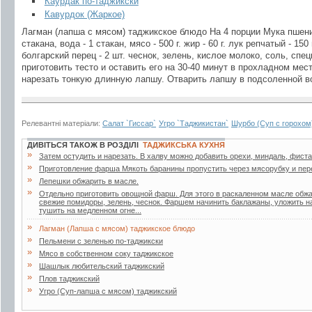
Каурдак по-таджикски
Кавурдок (Жаркое)
Лагман (лапша с мясом) таджикское блюдо На 4 порции Мука пшени
стакана, вода - 1 стакан, мясо - 500 г. жир - 60 г. лук репчатый - 150
болгарский перец - 2 шт. чеснок, зелень, кислое молоко, соль, спец
приготовить тесто и оставить его на 30-40 минут в прохладном мест
нарезать тонкую длинную лапшу. Отварить лапшу в подсоленной во
Релевантні матеріали:
Салат `Гиссар`
Угро `Таджикистан`
Шурбо (Суп с горохом
ДИВІТЬСЯ ТАКОЖ В РОЗДІЛІ
ТАДЖИКСЬКА КУХНЯ
»
Затем остудить и нарезать. В халву можно добавить орехи, миндаль, фиста
»
Приготовление фарша Мякоть баранины пропустить через мясорубку и пер
»
Лепешки обжарить в масле.
»
Отдельно приготовить овощной фарш. Для этого в раскаленном масле обжа
свежие помидоры, зелень, чеснок. Фаршем начинить баклажаны, уложить на
тушить на медленном огне...
»
Лагман (Лапша с мясом) таджикское блюдо
»
Пельмени с зеленью по-таджикски
»
Мясо в собственном соку таджикское
»
Шашлык любительский таджикский
»
Плов таджикский
»
Угро (Суп-лапша с мясом) таджикский