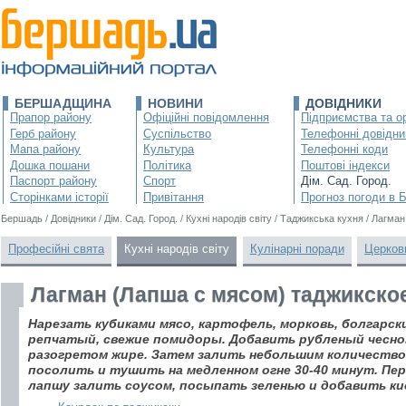
БЕРШАДЩИНА
НОВИНИ
ДОВІДНИКИ
Прапор району
Офіційні повідомлення
Підприємства та ор
Герб району
Суспільство
Телефонні довідни
Мапа району
Культура
Телефонні коди
Дошка пошани
Політика
Поштові індекси
Паспорт району
Спорт
Дім. Сад. Город.
Сторінками історії
Привітання
Прогноз погоди в 
Бершадь
/
Довідники
/
Дім. Сад. Город.
/
Кухні народів світу
/
Таджикська кухня
/
Лагман
Професійні свята
Кухні народів світу
Кулінарні поради
Церков
Лагман (Лапша с мясом) таджикско
Нарезать кубиками мясо, картофель, морковь, болгарски
репчатый, свежие помидоры. Добавить рубленый чеснок
разогретом жире. Затем залить небольшим количество
посолить и тушить на медленном огне 30-40 минут. Пе
лапшу залить соусом, посыпать зеленью и добавить ки