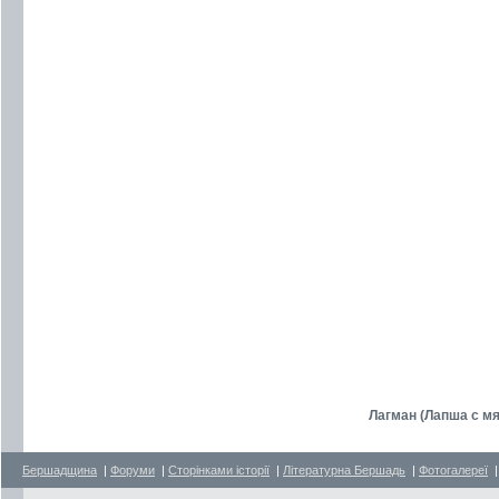
Лагман (Лапша с м
Бершадщина
|
Форуми
|
Сторінками історії
|
Літературна Бершадь
|
Фотогалереї