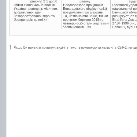
району! З 1 до 30
району!
відді
квітня Національна поліція
Неодноразово працівники
Головного упра
України проводить місячник
Бершадського відділу поліції
національної пол
добровільної здачі
повідомляли про шахраїв.
Вінницькій обла
незареєстрованої зброї та
Та, незважаючи на це, тільки
розшукується гр
боєприпасів до неї.»»
протягом березня 2018-го
Віталіївна Домо
четверо осіб стали жертвами
27.04.1996 р.н.,
зловмисників....»»
Поташні, вул. Ос
Якщо Ви виявили помилку, виділіть текст з помилкою та натисніть Ctrl+Enter щ