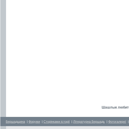
Шашлык любите
Бершадщина
|
Форуми
|
Сторінками історії
|
Літературна Бершадь
|
Фотогалереї