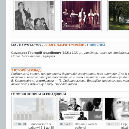
2 фото
18 фото
25 фото
МИ - ПАМ’ЯТАЄМО - «
КНИГА ПАМ’ЯТІ УКРАЇНИ
» /
ШЛЯХОВА
Самандос Григорій Фадейович (1921)
1921 р., українець, селянин. Мобілізов
Похов. Ясський пов., Румунія.
З ІСТОРІЇ БЕРШАДІ
Робітники й селяни не припиняли боротьби: готувались нові виступи. Для їх ор
підпільний ревком створив партизанський загін з жителів Бершаді та сусідні
В. Кривоходкіна, а комісаром — П. Соболевського. Внаслідок переможного по
відновлено Радянську владу. Народна влада...
ГОЛОВНІ НОВИНИ БЕРШАДЩИНИ
06.04.18
Шановні жителі
02.04.18
Шановні жителі
25.03.18
Берш
району! З 1 до 30
району!
відді