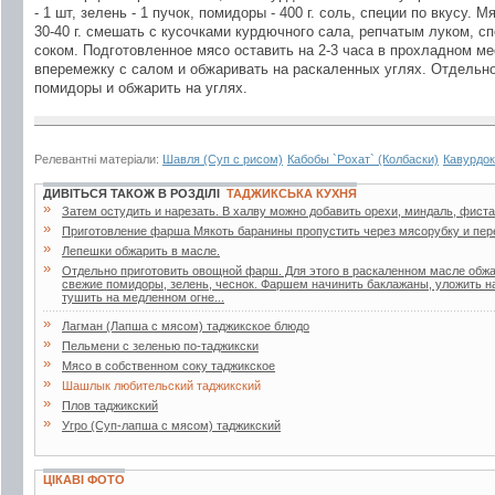
- 1 шт, зелень - 1 пучок, помидоры - 400 г. соль, специи по вкусу.
30-40 г. смешать с кусочками курдючного сала, репчатым луком, 
соком. Подготовленное мясо оставить на 2-3 часа в прохладном ме
вперемежку с салом и обжаривать на раскаленных углях. Отдельн
помидоры и обжарить на углях.
Релевантні матеріали:
Шавля (Суп с рисом)
Кабобы `Рохат` (Колбаски)
Кавурдок
ДИВІТЬСЯ ТАКОЖ В РОЗДІЛІ
ТАДЖИКСЬКА КУХНЯ
»
Затем остудить и нарезать. В халву можно добавить орехи, миндаль, фиста
»
Приготовление фарша Мякоть баранины пропустить через мясорубку и пер
»
Лепешки обжарить в масле.
»
Отдельно приготовить овощной фарш. Для этого в раскаленном масле обжа
свежие помидоры, зелень, чеснок. Фаршем начинить баклажаны, уложить на
тушить на медленном огне...
»
Лагман (Лапша с мясом) таджикское блюдо
»
Пельмени с зеленью по-таджикски
»
Мясо в собственном соку таджикское
»
Шашлык любительский таджикский
»
Плов таджикский
»
Угро (Суп-лапша с мясом) таджикский
ЦІКАВІ ФОТО