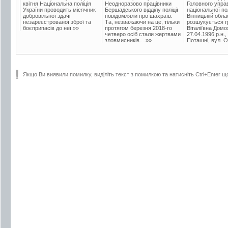
квітня Національна поліція
Неодноразово працівники
Головного упра
України проводить місячник
Бершадського відділу поліції
національної пол
добровільної здачі
повідомляли про шахраїв.
Вінницькій обла
незареєстрованої зброї та
Та, незважаючи на це, тільки
розшукується гр
боєприпасів до неї.»»
протягом березня 2018-го
Віталіївна Домо
четверо осіб стали жертвами
27.04.1996 р.н.,
зловмисників....»»
Поташні, вул. Ос
Якщо Ви виявили помилку, виділіть текст з помилкою та натисніть Ctrl+Enter щ