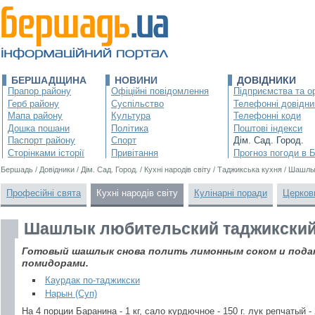
БЕРШАДЩИНА
НОВИНИ
ДОВІДНИКИ
Прапор району
Офіційні повідомлення
Підприємства та ор
Герб району
Суспільство
Телефонні довідни
Мапа району
Культура
Телефонні коди
Дошка пошани
Політика
Поштові індекси
Паспорт району
Спорт
Дім. Сад. Город.
Сторінками історії
Привітання
Прогноз погоди в 
Бершадь
/
Довідники
/
Дім. Сад. Город.
/
Кухні народів світу
/
Таджикська кухня
/
Шашлык
Професійні свята
Кухні народів світу
Кулінарні поради
Церков
Шашлык любительский таджикски
Готовый шашлык снова полить лимонным соком и подат
помидорами.
Каурдак по-таджикски
Нарын (Суп)
На 4 порции Баранина - 1 кг, сало курдючное - 150 г. лук репчатый - 