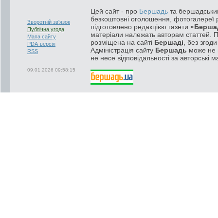
Цей сайт - про
Бершадь
та бершадський
безкоштовні оголошення, фотогалереї р
Зворотній зв'язок
підготовлено редакцією газети
«Берша
Публічна угода
матеріали належать авторам статтей. 
Мапа сайту
розміщена на сайті
Бершаді
, без згод
PDA-версія
Адміністрація сайту
Бершадь
може не п
RSS
не несе відповідальності за авторські м
09.01.2026 09:58:15