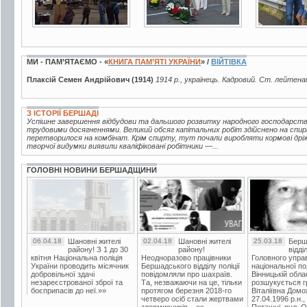
МИ - ПАМ’ЯТАЄМО - «
КНИГА ПАМ’ЯТІ УКРАЇНИ
» /
ВІЙТІВКА
Плаксій Семен Андрійович (1914)
1914 р., українець. Кадровий. Ст. лейтена
З ІСТОРІЇ БЕРШАДІ
Успішне завершення відбудови та дальшого розвитку народного господарств
трудовими досягненнями. Великий обсяг капітальних робіт здійснено на спир
перетворилося на комбінат. Крім спирту, тут почали виробляти кормові дріжд
творчої видумки виявили кваліфіковані робітники —...
ГОЛОВНІ НОВИНИ БЕРШАДЩИНИ
06.04.18
Шановні жителі
02.04.18
Шановні жителі
25.03.18
Берш
району! З 1 до 30
району!
відді
квітня Національна поліція
Неодноразово працівники
Головного упра
України проводить місячник
Бершадського відділу поліції
національної пол
добровільної здачі
повідомляли про шахраїв.
Вінницькій обла
незареєстрованої зброї та
Та, незважаючи на це, тільки
розшукується гр
боєприпасів до неї.»»
протягом березня 2018-го
Віталіївна Домо
четверо осіб стали жертвами
27.04.1996 р.н.,
зловмисників....»»
Поташні, вул. Ос