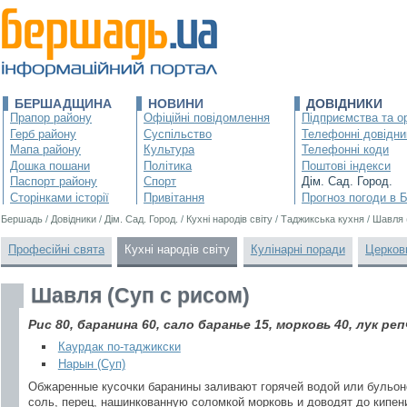
БЕРШАДЩИНА
НОВИНИ
ДОВІДНИКИ
Прапор району
Офіційні повідомлення
Підприємства та ор
Герб району
Суспільство
Телефонні довідни
Мапа району
Культура
Телефонні коди
Дошка пошани
Політика
Поштові індекси
Паспорт району
Спорт
Дім. Сад. Город.
Сторінками історії
Привітання
Прогноз погоди в 
Бершадь
/
Довідники
/
Дім. Сад. Город.
/
Кухні народів світу
/
Таджикська кухня
/
Шавля 
Професійні свята
Кухні народів світу
Кулінарні поради
Церков
Шавля (Суп с рисом)
Рис 80, баранина 60, сало баранье 15, морковь 40, лук ре
Каурдак по-таджикски
Нарын (Суп)
Обжаренные кусочки баранины заливают горячей водой или бульон
соль, перец, нашинкованную соломкой морковь и доводят до кипе