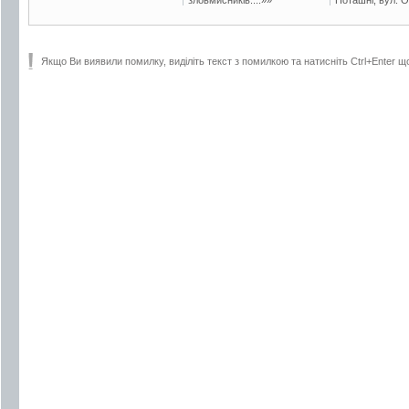
Якщо Ви виявили помилку, виділіть текст з помилкою та натисніть Ctrl+Enter щ