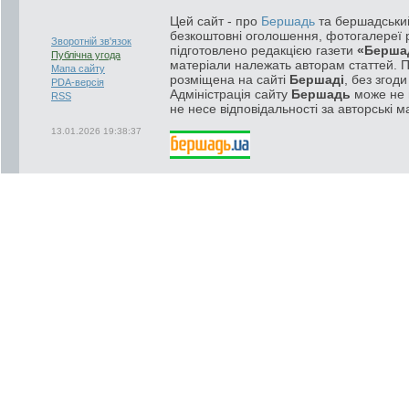
Цей сайт - про
Бершадь
та бершадський
безкоштовні оголошення, фотогалереї р
Зворотній зв'язок
підготовлено редакцією газети
«Берша
Публічна угода
матеріали належать авторам статтей. 
Мапа сайту
розміщена на сайті
Бершаді
, без згод
PDA-версія
Адміністрація сайту
Бершадь
може не п
RSS
не несе відповідальності за авторські м
13.01.2026 19:38:37