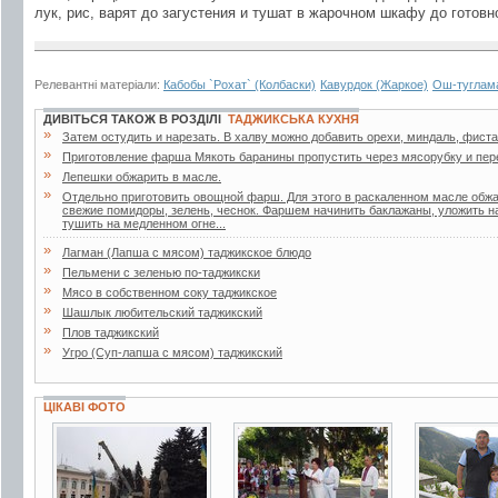
лук, рис, варят до загустения и тушат в жарочном шкафу до готовн
Релевантні матеріали:
Кабобы `Рохат` (Колбаски)
Кавурдок (Жаркое)
Ош-туглама
ДИВІТЬСЯ ТАКОЖ В РОЗДІЛІ
ТАДЖИКСЬКА КУХНЯ
»
Затем остудить и нарезать. В халву можно добавить орехи, миндаль, фиста
»
Приготовление фарша Мякоть баранины пропустить через мясорубку и пер
»
Лепешки обжарить в масле.
»
Отдельно приготовить овощной фарш. Для этого в раскаленном масле обжа
свежие помидоры, зелень, чеснок. Фаршем начинить баклажаны, уложить на
тушить на медленном огне...
»
Лагман (Лапша с мясом) таджикское блюдо
»
Пельмени с зеленью по-таджикски
»
Мясо в собственном соку таджикское
»
Шашлык любительский таджикский
»
Плов таджикский
»
Угро (Суп-лапша с мясом) таджикский
ЦІКАВІ ФОТО
9 фото
19 фото
7 фото