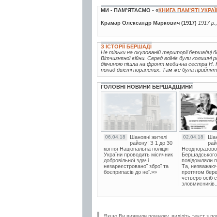
МИ - ПАМ’ЯТАЄМО - «
КНИГА ПАМ’ЯТІ УКРА
Крамар Олександр Маркович (1917)
1917 р.
З ІСТОРІЇ БЕРШАДІ
Не тільки на окупованій території бершадці
Вітчизняної війни. Серед воїнів були колишні 
дівчиною пішла на фронт медична сестра Н. Ю
понад двісті поранених. Там же була прийнята
ГОЛОВНІ НОВИНИ БЕРШАДЩИНИ
06.04.18
Шановні жителі
02.04.18
Шан
району! З 1 до 30
рай
квітня Національна поліція
Неодноразово
України проводить місячник
Бершадського в
добровільної здачі
повідомляли п
незареєстрованої зброї та
Та, незважаюч
боєприпасів до неї.»»
протягом бере
четверо осіб 
зловмисників..
Якщо Ви виявили помилку, виділіть текст з по