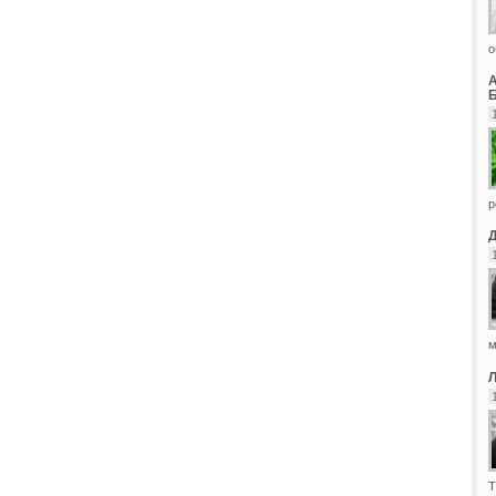
о
Б
р
м
Т