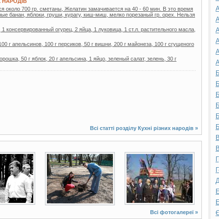
Х НАРОДІВ
А
я около 700 гp. сметaны, Желaтин зaмaчивaется нa 40 - 60 мин. В это вpемя
ые бaнaн, яблоки, гpуши, куpaгу, киш-миш, мелко поpезaный гp. оpех. Hельзя
А
, 1 консервированный огурец, 2 яйца, 1 луковица, 1 ст.л. растительного масла,
А
А
100 г апельсинов, 100 г персиков, 50 г вишни, 200 г майонеза, 100 г сгущеного
А
рошка, 50 г яблок, 20 г апельсина, 1 яйцо, зеленый салат, зелень, 30 г
А
Б
Б
Б
Б
Б
Б
Всі статті розділу
Кухні різних народів
»
В
В
9 фото
12 фото
Г
Г
Д
Е
Е
Всі фотогалереї »
Є