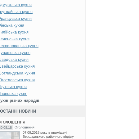
дмуртська кухня
ругвайська кухня
ранцузька кухня
інська кухня
илійська кухня
еченська кухня
ехословацька кухня
увашська кухня
Шведська кухня
вейцарська кухня
Шотландська кухня
гославська кухня
кутська кухня
понська кухня
ухні різних народів
ОСТАННІ НОВИНИ
ОГОЛОШЕННЯ
Оголошення
30.08.18
07.09.2018 року в приміщені
Бершадського районного відділу