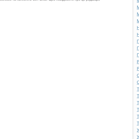
М
М
М
Н
Н
П
П
П
Р
Р
С
С
Т
Т
Т
Т
Т
Т
У
У