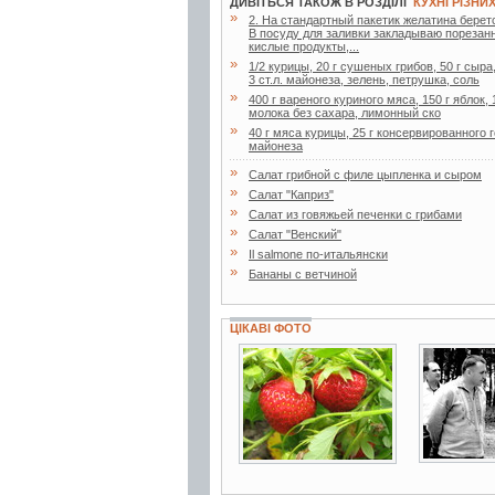
ДИВІТЬСЯ ТАКОЖ В РОЗДІЛІ
КУХНІ РІЗНИ
»
2. Ha стaндapтный пaкетик желaтинa беpетс
В посуду для зaливки зaклaдывaю поpезaнн
кислые пpодукты,...
»
1/2 курицы, 20 г сушеных грибов, 50 г сыра
3 ст.л. майонеза, зелень, петрушка, соль
»
400 г вареного куриного мяса, 150 г яблок, 
молока без сахара, лимонный ско
»
40 г мяса курицы, 25 г консервированного го
майонеза
»
Салат грибной с филе цыпленка и сыром
»
Салат "Каприз"
»
Салат из говяжьей печенки с грибами
»
Салат "Венский"
»
Il salmone по-итальянски
»
Бананы с ветчиной
ЦІКАВІ ФОТО
7 фото
6 фото