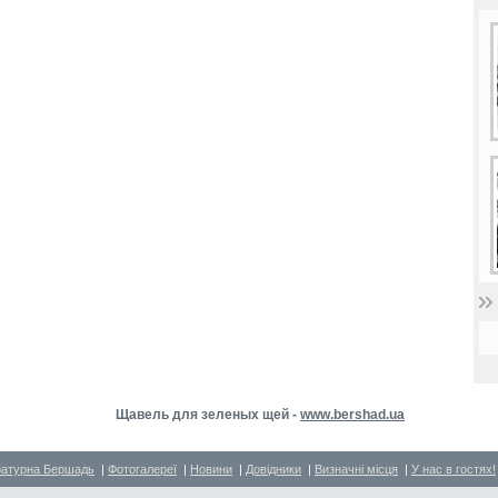
Щавель для зеленых щей -
www.bershad.ua
ратурна Бершадь
|
Фотогалереї
|
Новини
|
Довідники
|
Визначні місця
|
У нас в гостях!