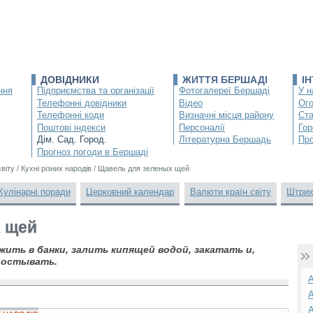
ДОВІДНИКИ
ЖИТТЯ БЕРШАДІ
І
ння
Підприємства та організації
Фотогалереї Бершаді
У н
Телефонні довідники
Відео
Ог
Телефонні коди
Визначні місця району
Ста
Поштові індекси
Персоналії
Гор
Дім. Сад. Город.
Літературна Бершадь
Про
Прогноз погоди в Бершаді
світу
/
Кухні різних народів
/
Щавель для зеленых щей
Кулінарні поради
Церковний календар
Валюти країн світу
Штрих
 щей
ить в банки, залить кипящей водой, закатать и,
 остывать.
А
А
А