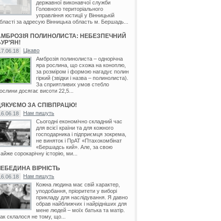
державної виконавчої служби
Головного територіального
управління юстиції у Вінницькій
бласті за адресую Вінницька область м. Бершадь...
АМБРОЗІЯ ПОЛИНОЛИСТА: НЕБЕЗПЕЧНИЙ
УР’ЯН!
Цікаво
17.06.18
Амброзія полинолиста – однорічна
яра рослина, що схожа на коноплю,
за розміром і формою нагадує полин
гіркий (звідки і назва – полинолиста).
За сприятливих умов стебло
ослини досягає висоти 22,5...
ДЯКУЄМО ЗА СПІВПРАЦЮ!
Нам пишуть
16.06.18
Сьогодні економічно складний час
для всієї країни та для кожного
господарника і підприємця зокрема,
не виняток і ПрАТ «Птахокомбінат
«Бершадсь кий». Але, за свою
айже сорокарічну історію, ми...
ЛЕБЕДИНА ВІРНІСТЬ
Нам пишуть
16.06.18
Кожна людина має свій характер,
уподобання, пріоритети у виборі
прикладу для наслідування. Я давно
обрав найближчих і найрідніших для
мене людей – моїх батька та матір.
ак склалося не тому, що...