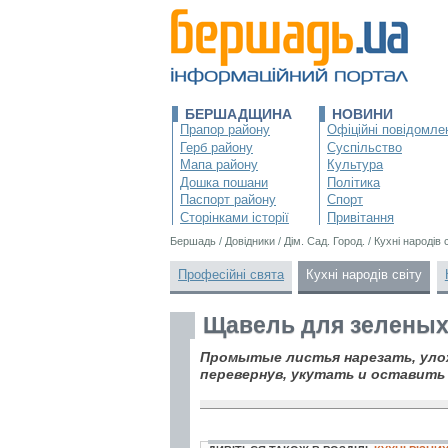
БЕРШАДЩИНА
НОВИНИ
Прапор району
Офіційні повідомле
Герб району
Суспільство
Мапа району
Культура
Дошка пошани
Політика
Паспорт району
Спорт
Сторінками історії
Привітання
Бершадь
/
Довідники
/
Дім. Сад. Город.
/
Кухні народів 
Професійні свята
Кухні народів світу
Щавель для зеленых
Промытые листья нарезать, улож
перевернув, укутать и оставить