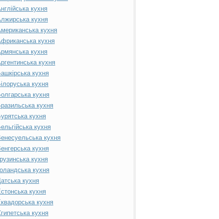
нглійська кухня
лжирська кухня
мериканська кухня
фриканська кухня
рмянська кухня
ргентинська кухня
ашкірська кухня
ілоруська кухня
олгарська кухня
разильська кухня
урятська кухня
ельгійська кухня
енесуельська кухня
енгерська кухня
рузинська кухня
оландська кухня
атська кухня
стонська кухня
квадорська кухня
гипетська кухня