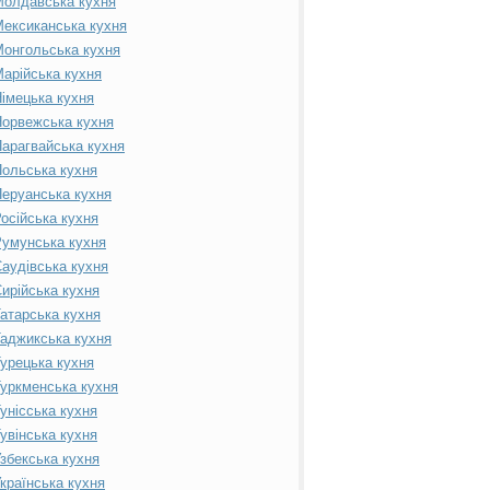
Молдавська кухня
ексиканська кухня
онгольська кухня
арійська кухня
імецька кухня
орвежська кухня
арагвайська кухня
ольська кухня
еруанська кухня
осійська кухня
умунська кухня
аудівська кухня
ирійська кухня
атарська кухня
аджикська кухня
урецька кухня
уркменська кухня
унісська кухня
увінська кухня
збекська кухня
країнська кухня