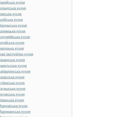
врейська кухня
рландська кухня
ракська кухня
ндійська кухня
орданська кухня
алмицька кухня
олумбійська кухня
итайська кухня
иргизька кухня
омі республіки кухня
анадська кухня
арельська кухня
абардинська кухня
азахська кухня
убинська кухня
атишська кухня
итовська кухня
іванська кухня
ордовська кухня
арокканська кухня