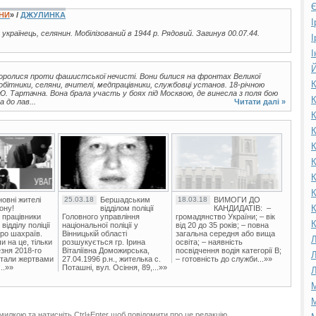
Є
ЇНИ
» /
ДЖУЛИНКА
І
, українець, селянин. Мобілізований в 1944 р. Рядовий. Загинув 00.07.44.
І
І
Й
 боролися проти фашистської нечисті. Вони билися на фронтах Великої
К
робітники, селяни, вчителі, медпрацівники, службовці установ. 18-річною
. Тартачна. Вона брала участь у боях під Москвою, де винесла з поля бою
К
 до лав...
Читати далі »
К
К
К
К
К
К
овні жителі
25.03.18
Бершадським
18.03.18
ВИМОГИ ДО
К
ону!
відділом поліції
КАНДИДАТІВ: –
 працівники
Головного управління
громадянство України; – вік
К
ідділу поліції
національної поліції у
від 20 до 35 років; – повна
ро шахраїв.
Вінницькій області
загальна середня або вища
Л
и на це, тільки
розшукується гр. Ірина
освіта; – наявність
зня 2018-го
Віталіївна Доможирська,
посвідчення водія категорії В;
Л
стали жертвами
27.04.1996 р.н., жителька с.
– готовність до служби...»»
..»»
Поташні, вул. Осіння, 89,...»»
Л
М
М
милкою та натисніть Ctrl+Enter щоб повідомити про це редакцію