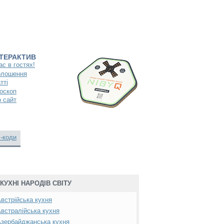
НТЕРАКТИВ
ас в гостях!
олошення
тті
оскоп
 сайт
-коди
КУХНІ НАРОДІВ СВІТУ
встрійська кухня
встралійська кухня
зербайджанська кухня