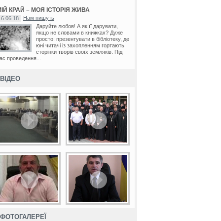
ІЙ КРАЙ – МОЯ ІСТОРІЯ ЖИВА
Нам пишуть
16.06.18
Даруйте любов! А як її дарувати,
якщо не словами в книжках? Дуже
просто: презентувати в бібліотеку, де
юні читачі із захопленням гортають
сторінки творів своїх земляків. Під
ас проведення...
ВІДЕО
ФОТОГАЛЕРЕЇ