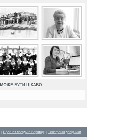
МОЖЕ БУТИ ЦІКАВО
|
Прогноз погоди в Бершаді
|
Телефонні довідники