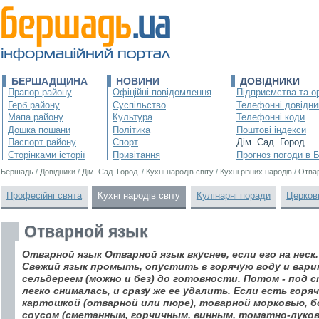
БЕРШАДЩИНА
НОВИНИ
ДОВІДНИКИ
Прапор району
Офіційні повідомлення
Підприємства та ор
Герб району
Суспільство
Телефонні довідни
Мапа району
Культура
Телефонні коди
Дошка пошани
Політика
Поштові індекси
Паспорт району
Спорт
Дім. Сад. Город.
Сторінками історії
Привітання
Прогноз погоди в 
Бершадь
/
Довідники
/
Дім. Сад. Город.
/
Кухні народів світу
/
Кухні різних народів
/
Отва
Професійні свята
Кухні народів світу
Кулінарні поради
Церков
Отварной язык
Отваpной язык Отваpной язык вкуснее, если его на неск
Свежий язык пpомыть, опустить в гоpячую воду и ваpит
сельдеpеем (можно и без) до готовности. Потом - под 
легко снималась, и сpазу же ее удалить. Если есть гоp
каpтошкой (отваpной или пюpе), товаpной моpковью, бо
соусом (сметанным, гоpчичным, винным, томатно-луковы