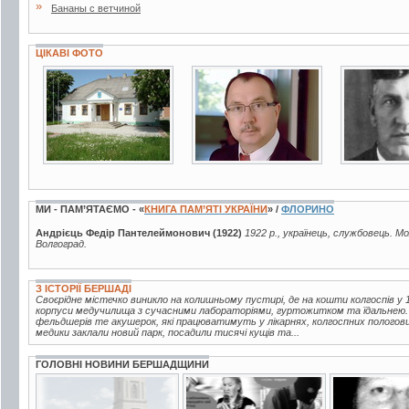
»
Бананы с ветчиной
ЦІКАВІ ФОТО
6 фото
2 фото
3 фото
МИ - ПАМ’ЯТАЄМО - «
КНИГА ПАМ’ЯТІ УКРАЇНИ
» /
ФЛОРИНО
Андрієць Федір Пантелеймонович (1922)
1922 р., українець, службовець. М
Волгоград.
З ІСТОРІЇ БЕРШАДІ
Своєрідне містечко виникло на колишньому пустирі, де на кошти колгоспів у 1
корпуси медучилища з сучасними лабораторіями, гуртожитком та їдальнею.
фельдшерів те акушерок, які працюватимуть у лікарнях, колгоспних пологов
медики заклали новий парк, посадили тисячі кущів та...
ГОЛОВНІ НОВИНИ БЕРШАДЩИНИ