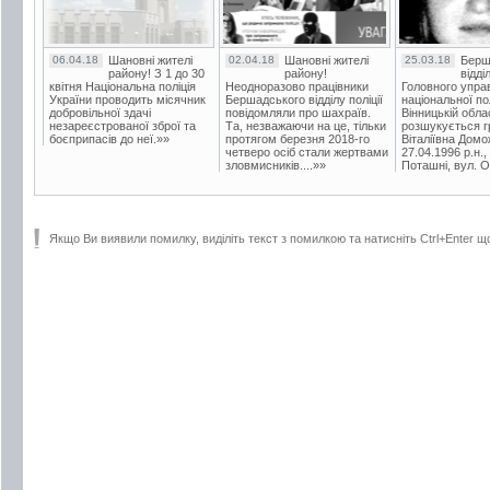
06.04.18
Шановні жителі
02.04.18
Шановні жителі
25.03.18
Берш
району! З 1 до 30
району!
відді
квітня Національна поліція
Неодноразово працівники
Головного упра
України проводить місячник
Бершадського відділу поліції
національної пол
добровільної здачі
повідомляли про шахраїв.
Вінницькій обла
незареєстрованої зброї та
Та, незважаючи на це, тільки
розшукується гр
боєприпасів до неї.»»
протягом березня 2018-го
Віталіївна Домо
четверо осіб стали жертвами
27.04.1996 р.н.,
зловмисників....»»
Поташні, вул. Ос
Якщо Ви виявили помилку, виділіть текст з помилкою та натисніть Ctrl+Enter щ