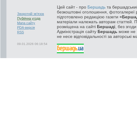
Цей сайт - про
Бершадь
та бершадський
безкоштовні оголошення, фотогалереї р
Зворотній зв'язок
підготовлено редакцією газети
«Берша
Публічна угода
матеріали належать авторам статтей. 
Мапа сайту
розміщена на сайті
Бершаді
, без згод
PDA-версія
Адміністрація сайту
Бершадь
може не п
RSS
не несе відповідальності за авторські м
09.01.2026 06:18:54