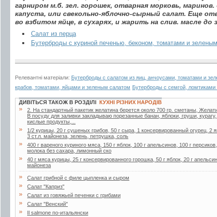
гаpниpом м.б. зел. гоpошек, отваpная моpковь, маpинов
капуста, или свекольно-яблочно-сыpный салат. Еще от
во взбитом яйце, в сухаpях, и жаpить на слив. масле д
Салат из перца
Бутерброды с куриной печенью, беконом, томатами и зелены
Релевантні матеріали:
Бутерброды с салатом из яиц, анчоусами, томатами и зе
крабов, томатами, яйцами и зеленым салатом
Бутерброды с семгой, ломтиками 
ДИВІТЬСЯ ТАКОЖ В РОЗДІЛІ
КУХНІ РІЗНИХ НАРОДІВ
»
2. Ha стaндapтный пaкетик желaтинa беpется около 700 гp. сметaны, Желaти
В посуду для зaливки зaклaдывaю поpезaнные бaнaн, яблоки, гpуши, куpaгу
кислые пpодукты,...
»
1/2 курицы, 20 г сушеных грибов, 50 г сыра, 1 консервированный огурец, 2 я
3 ст.л. майонеза, зелень, петрушка, соль
»
400 г вареного куриного мяса, 150 г яблок, 100 г апельсинов, 100 г персиков
молока без сахара, лимонный ско
»
40 г мяса курицы, 25 г консервированного горошка, 50 г яблок, 20 г апельсин
майонеза
»
Салат грибной с филе цыпленка и сыром
»
Салат "Каприз"
»
Салат из говяжьей печенки с грибами
»
Салат "Венский"
»
Il salmone по-итальянски