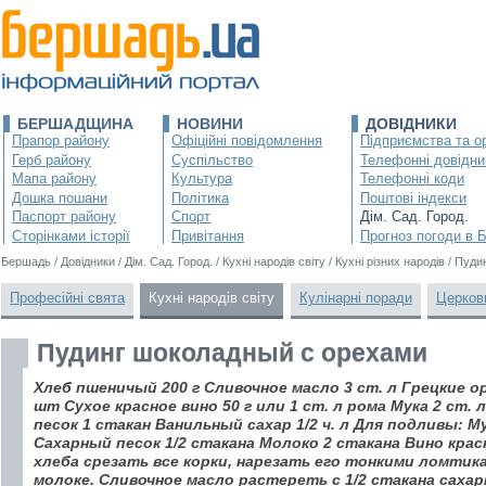
БЕРШАДЩИНА
НОВИНИ
ДОВІДНИКИ
Прапор району
Офіційні повідомлення
Підприємства та ор
Герб району
Суспільство
Телефонні довідни
Мапа району
Культура
Телефонні коди
Дошка пошани
Політика
Поштові індекси
Паспорт району
Спорт
Дім. Сад. Город.
Сторінками історії
Привітання
Прогноз погоди в 
Бершадь
/
Довідники
/
Дім. Сад. Город.
/
Кухні народів світу
/
Кухні різних народів
/
Пуди
Професійні свята
Кухні народів світу
Кулінарні поради
Церков
Пудинг шоколадный с орехами
Хлеб пшеничый 200 г Сливочное масло 3 ст. л Грецкие ор
шт Сухое красное вино 50 г или 1 ст. л рома Мука 2 ст.
песок 1 стакан Ванильный сахар 1/2 ч. л Для подливы: Мук
Сахарный песок 1/2 стакана Молоко 2 стакана Вино крас
хлеба срезать все корки, нарезать его тонкими ломтик
молоке. Сливочное масло растереть с 1/2 стакана сахар