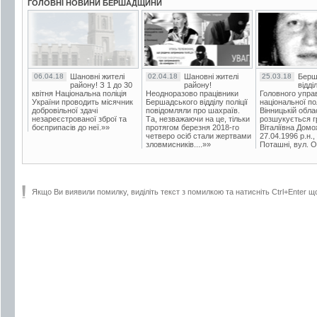
ГОЛОВНІ НОВИНИ БЕРШАДЩИНИ
06.04.18
Шановні жителі
02.04.18
Шановні жителі
25.03.18
Берш
району! З 1 до 30
району!
відді
квітня Національна поліція
Неодноразово працівники
Головного упра
України проводить місячник
Бершадського відділу поліції
національної пол
добровільної здачі
повідомляли про шахраїв.
Вінницькій обла
незареєстрованої зброї та
Та, незважаючи на це, тільки
розшукується гр
боєприпасів до неї.»»
протягом березня 2018-го
Віталіївна Домо
четверо осіб стали жертвами
27.04.1996 р.н.,
зловмисників....»»
Поташні, вул. Ос
Якщо Ви виявили помилку, виділіть текст з помилкою та натисніть Ctrl+Enter щ