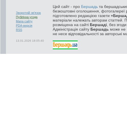
Цей сайт - про
Бершадь
та бершадський
безкоштовні оголошення, фотогалереї р
Зворотній зв'язок
підготовлено редакцією газети
«Берша
Публічна угода
матеріали належать авторам статтей. 
Мапа сайту
розміщена на сайті
Бершаді
, без згод
PDA-версія
Адміністрація сайту
Бершадь
може не п
RSS
не несе відповідальності за авторські м
13.01.2026 18:05:40