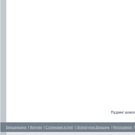
Пудинг шоко
Бершадщина
|
Форуми
|
Сторінками історії
|
Літературна Бершадь
|
Фотогалереї