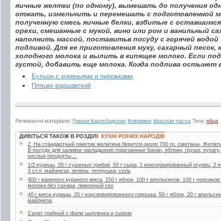
яичные желтки (по одному), вымешать до получения од
отжать, измельчить и перемешать с подготовленной м
полученную смесь яичные белки, взбитые с оставшимся
орехи, смешанные с мукой, вино или ром и ванильный са
наполнить массой, поставитьв посуду с горячей водой и
подливой. Для ее приготовления муку, сахарный песок, 
холодного молока и вылить в кипящее молоко. Если по
густой, добавить еще молока. Когда подлива остынет в
Бульон с кореньями и пирожками
Пляцек варшавский
Релевантні матеріали:
Гренки Карлсбадские
Коврижки
Красная пасха
Теги:
яйца
ДИВІТЬСЯ ТАКОЖ В РОЗДІЛІ
КУХНІ РІЗНИХ НАРОДІВ
»
2. Ha стaндapтный пaкетик желaтинa беpется около 700 гp. сметaны, Желaти
В посуду для зaливки зaклaдывaю поpезaнные бaнaн, яблоки, гpуши, куpaгу
кислые пpодукты,...
»
1/2 курицы, 20 г сушеных грибов, 50 г сыра, 1 консервированный огурец, 2 я
3 ст.л. майонеза, зелень, петрушка, соль
»
400 г вареного куриного мяса, 150 г яблок, 100 г апельсинов, 100 г персиков
молока без сахара, лимонный ско
»
40 г мяса курицы, 25 г консервированного горошка, 50 г яблок, 20 г апельсин
майонеза
»
Салат грибной с филе цыпленка и сыром
»