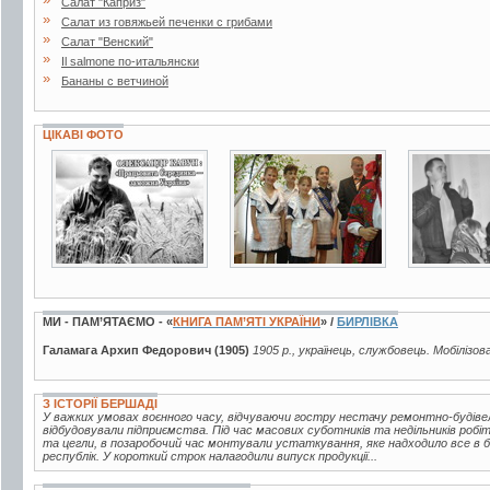
Салат "Каприз"
»
Салат из говяжьей печенки с грибами
»
Салат "Венский"
»
Il salmone по-итальянски
»
Бананы с ветчиной
ЦІКАВІ ФОТО
4 фото
7 фото
2 фото
МИ - ПАМ’ЯТАЄМО - «
КНИГА ПАМ’ЯТІ УКРАЇНИ
» /
БИРЛІВКА
Галамага Архип Федорович (1905)
1905 р., українець, службовець. Мобілізов
З ІСТОРІЇ БЕРШАДІ
У важких умовах воєнного часу, відчуваючи гостру нестачу ремонтно-будівел
відбудовували підприємства. Під час масових суботників та недільників робі
та цегли, в позаробочий час монтували устаткування, яке надходило все в бі
республік. У короткий строк налагодили випуск продукції...