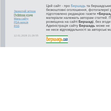
Цей сайт - про
Бершадь
та бершадський
безкоштовні оголошення, фотогалереї р
Зворотній зв'язок
підготовлено редакцією газети
«Берша
Публічна угода
матеріали належать авторам статтей. 
Мапа сайту
розміщена на сайті
Бершаді
, без згод
PDA-версія
Адміністрація сайту
Бершадь
може не п
RSS
не несе відповідальності за авторські м
12.01.2026 21:28:55