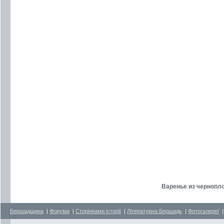
Варенье из чернопло
Бершадщина
|
Форуми
|
Сторінками історії
|
Літературна Бершадь
|
Фотогалереї