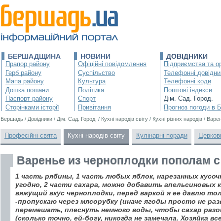
БЕРШАДЩИНА
НОВИНИ
ДОВІДНИКИ
Прапор району
Офіційні повідомлення
Підприємства та ор
Герб району
Суспільство
Телефонні довідни
Мапа району
Культура
Телефонні коди
Дошка пошани
Політика
Поштові індекси
Паспорт району
Спорт
Дім. Сад. Город.
Сторінками історії
Привітання
Прогноз погоди в 
Бершадь
/
Довідники
/
Дім. Сад. Город.
/
Кухні народів світу
/
Кухні різних народів
/
Варен
Професійні свята
Кухні народів світу
Кулінарні поради
Церков
Варенье из черноплодки пополам с
1 часть рябины, 1 часть любых яблок, нарезанных кусоч
угодно, 2 части сахара, можно добавить апельсиновых к
вяжущий вкус черноплодки, перед варкой я ее давлю то
-пропускаю через мясорубку (иначе ягоды просто не раз
перемешать, плеснуть немного воды, чтобы сахар разо
(сколько точно, ей-богу, никогда не замечала. Хозяйка в