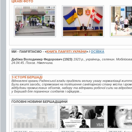
ЦІКАВІ ФОТО
3 фото
6 фото
11 фото
МИ - ПАМ’ЯТАЄМО - «
КНИГА ПАМ’ЯТІ УКРАЇНИ
» /
ОСІЇВКА
Дабіжа Володимир Федорович (1923)
1923 р., українець, селянин. Мобілізов
24.04.45. Похов. Німеччина.
З ІСТОРІЇ БЕРШАДІ
Відновлені органи Радянської влади приділяли велику увагу нормалізації жи
Були вжиті заходи, спрямовані на поліпшення санітарного стану міста і гро
відбудови промислових об'єктів, набору та відправки робочої сили на відродж
у Бершаді для поранених солдатів і офіцерів...
ГОЛОВНІ НОВИНИ БЕРШАДЩИНИ