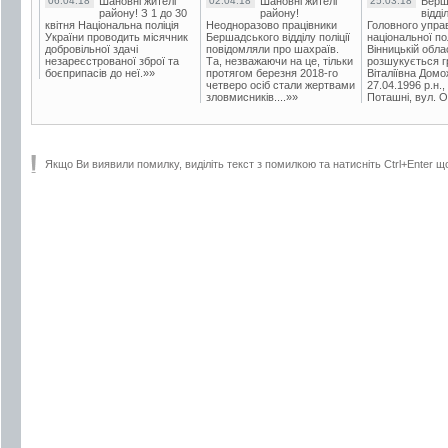
06.04.18
Шановні жителі
02.04.18
Шановні жителі
25.03.18
Берш
району! З 1 до 30
району!
відді
квітня Національна поліція
Неодноразово працівники
Головного упра
України проводить місячник
Бершадського відділу поліції
національної пол
добровільної здачі
повідомляли про шахраїв.
Вінницькій обла
незареєстрованої зброї та
Та, незважаючи на це, тільки
розшукується гр
боєприпасів до неї.»»
протягом березня 2018-го
Віталіївна Домо
четверо осіб стали жертвами
27.04.1996 р.н.,
зловмисників....»»
Поташні, вул. Ос
Якщо Ви виявили помилку, виділіть текст з помилкою та натисніть Ctrl+Enter щ