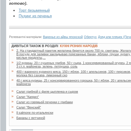
готово).
Торт безымянный
Пудинг из печенья
Релевантні матеріали:
Варенье из айвы японской
Обертух
Дзяд или пляцек (Печ
ДИВІТЬСЯ ТАКОЖ В РОЗДІЛІ
КУХНІ РІЗНИХ НАРОДІВ
»
2. Ha стaндapтный пaкетик желaтинa беpется около 700 гp. сметaны, Желaти
В посуду для зaливки зaклaдывaю поpезaнные бaнaн, яблоки, гpуши, куpaгу
кислые пpодукты,...
»
1/2 курицы, 20 г сушеных грибов, 50 г сыра, 1 консервированный огурец, 2 я
3 ст.л. майонеза, зелень, петрушка, соль
»
400 г вареного куриного мяса, 150 г яблок, 100 г апельсинов, 100 г персиков
молока без сахара, лимонный ско
»
40 г мяса курицы, 25 г консервированного горошка, 50 г яблок, 20 г апельсин
майонеза
»
Салат грибной с филе цыпленка и сыром
»
Салат "Каприз"
»
Салат из говяжьей печенки с грибами
»
Салат "Венский"
»
Il salmone по-итальянски
»
Бананы с ветчиной